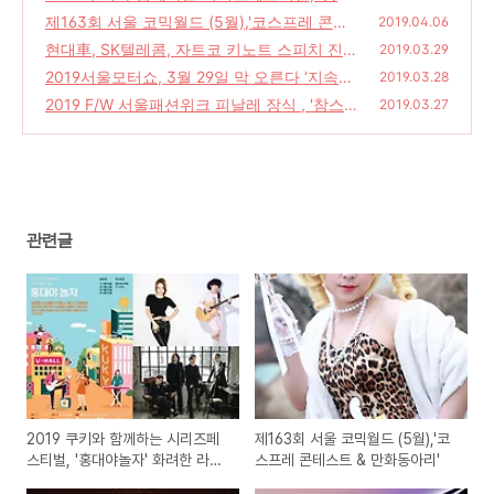
야놀자' 화려한 라인업 공개
제163회 서울 코믹월드 (5월),'코스프레 콘테
(0)
2019.04.06
스트 & 만화동아리'
현대車, SK텔레콤, 자트코 키노트 스피치 진
(0)
2019.03.29
행, '2019서울모터쇼'
2019서울모터쇼, 3월 29일 막 오른다 ‘지속가
(0)
2019.03.28
능하고 지능화된 이동혁명’
2019 F/W 서울패션위크 피날레 장식 , '참스(C
(0)
2019.03.27
HARM'S)
(0)
관련글
2019 쿠키와 함께하는 시리즈페
제163회 서울 코믹월드 (5월),'코
스티벌, '홍대야놀자' 화려한 라인
스프레 콘테스트 & 만화동아리'
업 공개