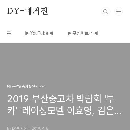
본문 바로가기
DY-매거진
홈
▶ YouTube ◀
▶ 쿠팡파트너 ◀
🎼 공연&축제&전시 소식
2019 부산중고차 박람회 '부
카' '레이싱모델 이효영, 김은
비, 신소향 등..!!!'
by DY매거진
2019. 4. 5.