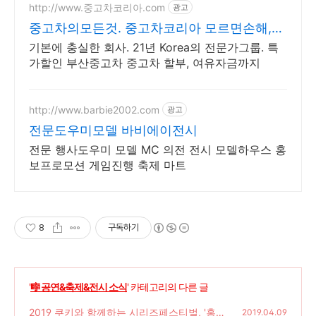
http://www.중고차코리아.com
광고
중고차의모든것. 중고차코리아 모르면손해,
안전한 차량구매
기본에 충실한 회사. 21년 Korea의 전문가그룹. 특
가할인 부산중고차 중고차 할부, 여유자금까지
http://www.barbie2002.com
광고
전문도우미모델 바비에이전시
전문 행사도우미 모델 MC 의전 전시 모델하우스 홍
보프로모션 게임진행 축제 마트
8
구독하기
'
🎼 공연&축제&전시 소식
' 카테고리의 다른 글
2019 쿠키와 함께하는 시리즈페스티벌, '홍대
2019.04.09