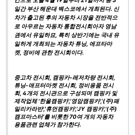
건으로 오늘 4월 19일부터 21일까지 총 3
일간 부산 해운대 벡스코에서 개최된다. 신
차가 출고된 후의 자동차 시장을 전반적으
로 아우르는 자동차 통합전시회아자 영남
권에서 유일하묘, 특히 상반기에는 국내 유
일하게 개최되는 자동차 튜닝, 에프타마
켓, 정비에 관한 전시회이다.
중고차 전시회, 캠핑카-레저차량 전시회,
튜닝-애프터마켓 전시회, 정비용품 전시
회, 4개의 전시관으로 구성되며 캠핑카 및
제작업체 '한울캠핑카','영암캠핑카','(주)패
밀리카라반','휴먼캠핑카','JY 캠핑카','(주)
캠프마스터'를 비롯한 70여 개의 자동차
용품관련 업체가 참가한다.