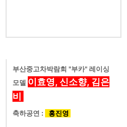
부산중고차박람회 "부카" 레이싱
이효영
, 신소향, 김은
모델
비
축하공연 :
홍진영