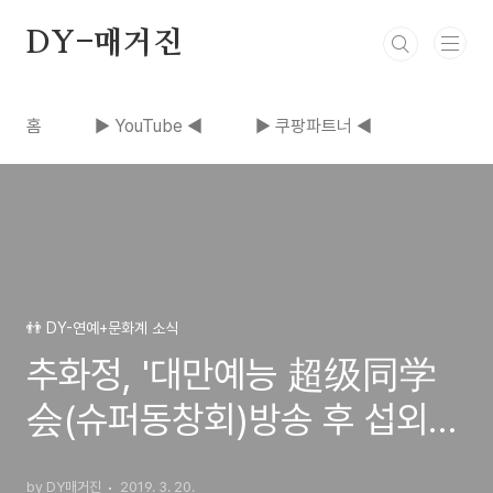
본문 바로가기
DY-매거진
홈
▶ YouTube ◀
▶ 쿠팡파트너 ◀
👬 DY-연예+문화계 소식
추화정, '대만예능 超级同学
会(슈퍼동창회)방송 후 섭외쇄
도
by DY매거진
2019. 3. 20.