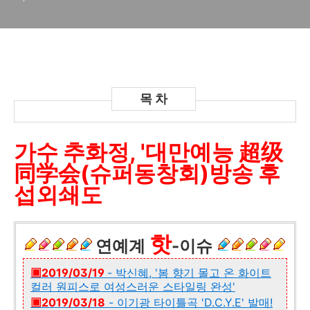
가수 추화정, '대만예능 超级
同学会(슈퍼동창회)방송 후
섭외쇄도
핫
연예계
-이슈
▣2019/03/19
- 박신혜, '봄 향기 몰고 온 화이트
컬러 원피스로 여성스러운 스타일링 완성'
▣2019/03/18
- 이기광 타이틀곡 'D.C.Y.E' 발매!