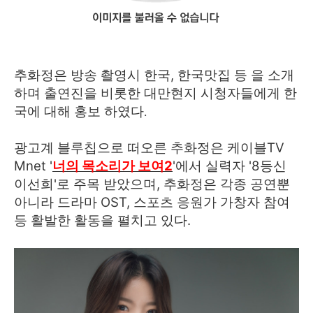
추화정은 방송 촬영시 한국, 한국맛집 등 을 소개
하며 출연진을 비롯한 대만현지 시청자들에게 한
국에 대해 홍보 하였다
.
광고계 블루칩으로 떠오른 추화정은 케이블TV
Mnet '
너의
목소리가
보여
2
'에서 실력자 '8등신
이선희'로 주목 받았으며, 추화정은 각종 공연뿐
아니라 드라마 OST, 스포츠 응원가 가창자 참여
등 활발한 활동을 펼치고 있다.