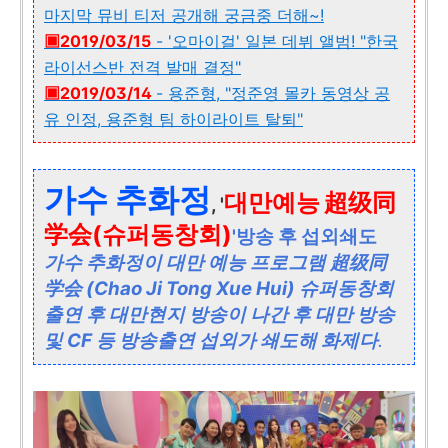
마지막 뮤비 티저 공개해 궁금중 더해~!
▣2019/03/15
- '오마이걸' 일본 데뷔 앨범! "한국
라이선스반 전격 발매 결정"
▣2019/03/14
- 용준형, "정준영 몰카 동영상 공
유 인정, 용준형 팀 하이라이트 탈퇴"
가수 추화정
대만예능
超级同
, '
学会(슈퍼동창회)
'방송 후 섭외쇄도
가수 추화정이 대만 예능 프로그램 超级同
学会 (Chao Ji Tong Xue Hui) 슈퍼동창회
출연 후 대만현지 방송이 나간 후 대만 방송
및 CF 등 방송출연 섭외가 쇄도해 화제다
.