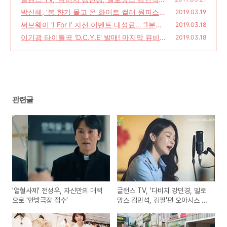
김필'편 오아시스 라이브를 선사하다!
박신혜, '봄 향기 몰고 온 화이트 컬러 원피스
(4)
2019.03.19
로 여성스러운 스타일링 완성'
써브웨이 ‘I For I’ 자선 이벤트 대성료… ‘1분에
(0)
2019.03.18
742개’ 역대 최고 판매고 ‘기염’
이기광 타이틀곡 'D.C.Y.E' 발매! 마지막 뮤비
(4)
2019.03.18
티저 공개해 궁금중 더해~!
(2)
관련글
'열혈사제' 전성우, 자신만의 매력
글랜스 TV, '다비치 강민경, 멜로
으로 '안방극장 접수'
망스 김민석, 김필'편 오아시스 라
이브를 선사하다!