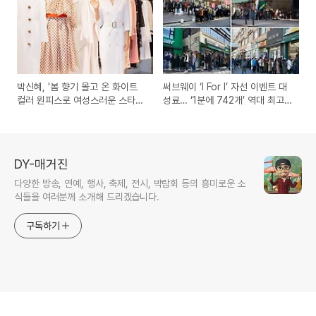
박신혜, '봄 향기 몰고 온 화이트
써브웨이 ‘I For I’ 자선 이벤트 대
컬러 원피스로 여성스러운 스타일
성료… ‘1분에 742개’ 역대 최고
링 완성'
판매고 ‘기염’
DY-매거진
다양한 방송, 연예, 행사, 축제, 전시, 박람회 등의 흥미로운 소
식들을 여러분께 소개해 드리겠습니다.
구독하기