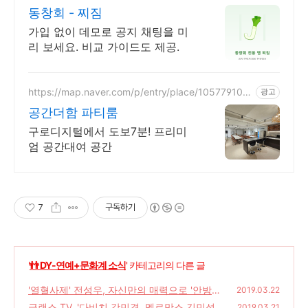
동창회 - 찌짐
가입 없이 데모로 공지 채팅을 미
리 보세요. 비교 가이드도 제공.
https://map.naver.com/p/entry/place/105779106
광고
0
공간더함 파티룸
구로디지털에서 도보7분! 프리미
엄 공간대여 공간
7
구독하기
'
👬 DY-연예+문화계 소식
' 카테고리의 다른 글
'열혈사제' 전성우, 자신만의 매력으로 '안방극
2019.03.22
장 접수'
글랜스 TV, '다비치 강민경, 멜로망스 김민석,
(0)
2019.03.21