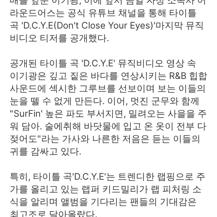
매를 앞둔 이기광, 이에 앞서 금일 자정 소속사 어
라운드어스는 공식 유튜브 채널을 통해 타이틀
곡 'D.C.Y.E(Don't Close Your Eyes)'마지막 뮤직
비디오 티저를 공개했다.
공개된 타이틀 곡 'D.C.Y.E
' 뮤직비디오 영상 속
이기광은 깊고 짙은 바다를 연상시키는 R&B 힙합
사운드에 섹시한 그루브를 선보이며 보는 이들의
눈을 뗄 수 없게 만든다. 이어, 멋진 군무와 함께
"SurFin' 높은 파도 부서지면, 밀려오는 사을을 주
워 담아. 술에취해 바닷물에 입고 온 옷이 전부 다
젖어도"라는 가사와 나른한 저음은 듣는 이들의
귀를 감싸고 있다.
특히, 타이틀 곡'D.C.Y.E'는 트렌디한 랩핑으로 주
가를 올리고 있는 랩퍼 키드밀리가 랩 피처링 소
식을 알리며 앨범을 기다리는 팬들의 기대감은
최고조로 달아올랐다.