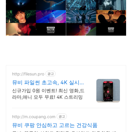
http://filesun.pro
광고
뮤비 파일썬 초고속, 4K 실시
간 보기!
신규가입 0원 이벤트! 최신 영화,드
라마,애니 모두 무료! 4K 스트리밍
http://m.coupang.com
광고
뮤비 쿠팡 안심하고 고르는 건강식품