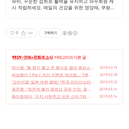
뮤비, 꾸준한 섭취로 활력을 유지하고 와우회원 캐
시 적립하세요. 매일의 건강을 위한 영양제, 쿠팡에
서 합리적으로 관리하세요.
7
구독하기
'
👬 DY-연예+문화계 소식
' 카테고리의 다른 글
박신혜, '봄 향기 몰고 온 화이트 컬러 원피스
2019.03.19
로 여성스러운 스타일링 완성'
써브웨이 ‘I For I’ 자선 이벤트 대성료… ‘1분에
(0)
2019.03.18
742개’ 역대 최고 판매고 ‘기염’
'오마이걸' 일본 데뷔 앨범! "한국 라이선스반
(4)
2019.03.15
전격 발매 결정"
용준형, "정준영 몰카 동영상 공유 인정, 용준
(4)
2019.03.14
형 팀 하이라이트 탈퇴"
화이트데이, '수지 사탕주고 싶은 스타 1위 선
(0)
2019.03.14
정.. 조보아 2위, 아이유 3위 올라'
(0)