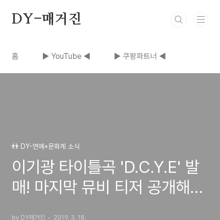
본문 바로가기
DY-매거진
홈
▶ YouTube ◀
▶ 쿠팡파트너 ◀
👬 DY-연예+문화계 소식
이기광 타이틀곡 'D.C.Y.E' 발
매! 마지막 뮤비 티저 공개해
궁금중 더해~!
by DY매거진
2019. 3. 18.