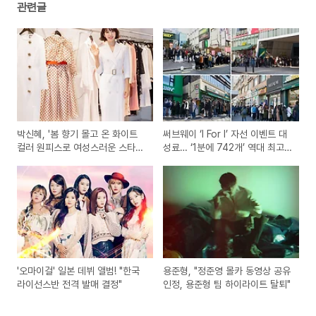
관련글
박신혜, '봄 향기 몰고 온 화이트
써브웨이 ‘I For I’ 자선 이벤트 대
컬러 원피스로 여성스러운 스타일
성료… ‘1분에 742개’ 역대 최고
링 완성'
판매고 ‘기염’
'오마이걸' 일본 데뷔 앨범! "한국
용준형, "정준영 몰카 동영상 공유
라이선스반 전격 발매 결정"
인정, 용준형 팀 하이라이트 탈퇴"