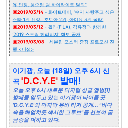
유 인정, 용준형 팀 하이라이트 탈퇴"
▣
2019/03/14
- 화이트데이, '수지 사탕주고 싶은
스타 1위 선정.. 조보아 2위, 아이유 3위 올라'
▣
2019/03/12
- 휠라(FILA), 김유정과 함께한
‘2019 스프링 헤리티지’ 화보 공개
▣
2019/03/08
- 세븐틴 포스터 증정 프로모션 진
행 <더샘>
이기광, 오늘 (18일) 오후 6시 신
'D.C.Y.E'
발매!
곡
오늘 오후 6시 새로운 디지털 싱글 앨범[I]
발매를 앞두고 있는 이기광이 타이틀 곳
'D.C.Y.E'의 마지막 뮤비 티저 공개... "바다
속을 헤엄치듯 섹시한 그루브"를 선보여 궁
금증을 더하고 있다.