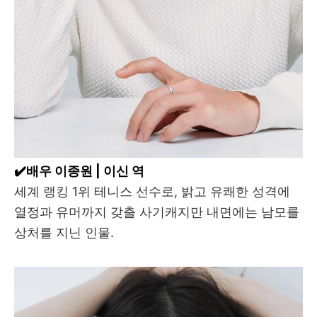
✔️배우 이종원 | 이신 역
세계 랭킹 1위 테니스 선수로, 밝고 유쾌한 성격에
열정과 유머까지 갖출 사기캐지만 내면에는 남모를
상처를 지닌 인물.