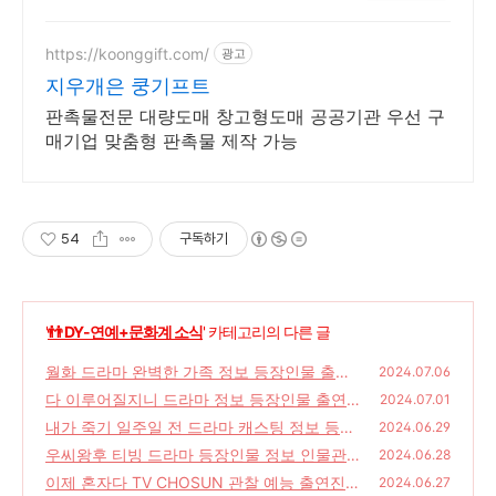
https://koonggift.com/
광고
지우개은 쿵기프트
판촉물전문 대량도매 창고형도매 공공기관 우선 구
매기업 맞춤형 판촉물 제작 가능
54
구독하기
'
👬 DY-연예+문화계 소식
' 카테고리의 다른 글
월화 드라마 완벽한 가족 정보 등장인물 출연
2024.07.06
박주현 윤세아 김병철 | KBS 2TV 월화 드라마,
다 이루어질지니 드라마 정보 등장인물 출연
2024.07.01
드라마 내용, 네이버 웹툰 원작 드라마
김우빈 수지 안은진 송혜교 | 공개회차, 예고편
(56)
내가 죽기 일주일 전 드라마 캐스팅 정보 등장
2024.06.29
보기, 드라마 내용, NETFLIX 시리즈 드라마
인물 인물관계도 출연 공명 김민하 | 예고편 보
(5
우씨왕후 티빙 드라마 등장인물 정보 인물관계
2024.06.28
기, 드라마 내용, 다시보기
0)
도 출연 전종서 지창욱 정유미 이수혁 | 드라마
(60)
이제 혼자다 TV CHOSUN 관찰 예능 출연진
2024.06.27