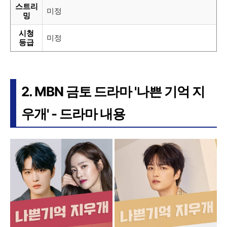
스트리
미정
밍
시청
미정
등급
2. MBN 금토 드라마 '나쁜 기억 지
우개' - 드라마 내용