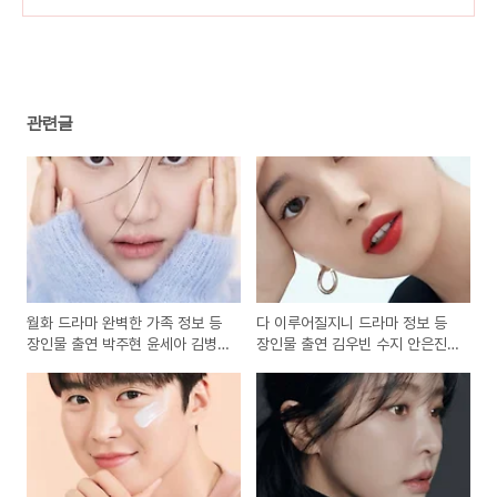
줄거리, 다시보기
정보, 예고편 보기, 다시보기
(48)
(48)
관련글
월화 드라마 완벽한 가족 정보 등
다 이루어질지니 드라마 정보 등
장인물 출연 박주현 윤세아 김병
장인물 출연 김우빈 수지 안은진
철 | KBS 2TV 월화 드라마, 드라
송혜교 | 공개회차, 예고편 보기,
마 내용, 네이버 웹툰 원작 드라마
드라마 내용, NETFLIX 시리즈 드
라마