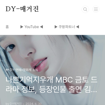
본문 바로가기
DY-매거진
홈
▶ YouTube ◀
▶ 쿠팡파트너 ◀
👬 DY-연예+문화계 소식
나쁜기억지우개 MBC 금토 드
라마 정보, 등장인물 출연 김재
중 진세연 인물관계도 | 세자가
by DY매거진
2024. 6. 30.