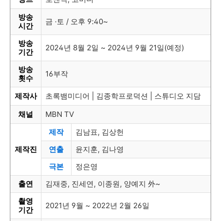
방송
금 ·토 / 오후 9:40~
시간
방송
2024년 8월 2일 ~ 2024년 9월 21일(예정)
기간
방송
16부작
횟수
제작사
초록뱀미디어 | 김종학프로덕션 | 스튜디오 지담
채널
MBN TV
제작
김남표, 김상헌
제작진
연출
윤지훈, 김나영
극본
정은영
출연
김재중, 진세연, 이종원, 양예지 外~
촬영
2021년 9월 ~ 2022년 2월 26일
기간