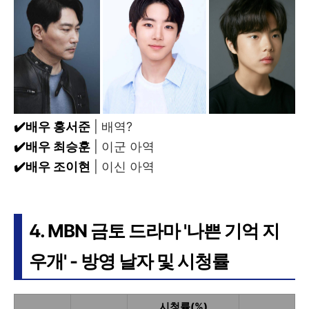
✔️배우 홍서준
| 배역?
✔️배우 최승훈
| 이군 아역
✔️배우 조이현
| 이신 아역
4. MBN 금토 드라마 '나쁜 기억 지
우개' - 방영 날자 및 시청률
시청률(%)