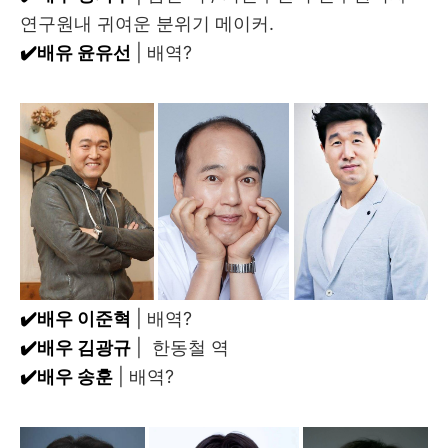
연구원내 귀여운 분위기 메이커.
✔️배유 윤유선
| 배역?
✔️배우 이준혁
| 배역?
✔️배우 김광규
| 한동철 역
✔️배우 송훈
| 배역?