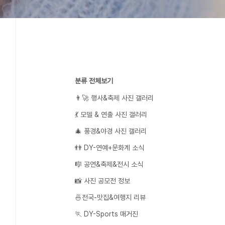
분류 전체보기
👨‍🚀 행사&축제 사진 갤러리
💃 모델 & 연출 사진 갤러리
🎄 풍경&야경 사진 갤러리
👬 DY-연예+문화계 소식
🎼 공연&축제&전시 소식
📸 사진 공모전 정보
🍜전국-맛집&여행지 리뷰
🏃 DY-Sports 매거진