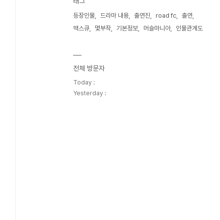
태그
등장인물
드라마 내용
출연진
road fc
출연
맥스큐
몇부작
기본정보
머슬마니아
인물관계도
전체 방문자
Today :
Yesterday :