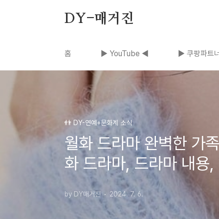
본문 바로가기
DY-매거진
홈
▶ YouTube ◀
▶ 쿠팡파트너
👬 DY-연예+문화계 소식
월화 드라마 완벽한 가족 
화 드라마, 드라마 내용,
by DY매거진
2024. 7. 6.