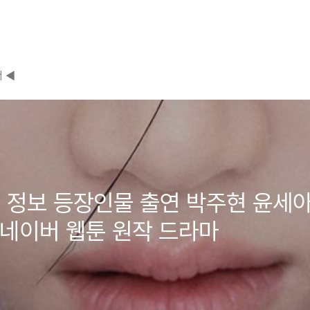
 ◀
정보 등장인물 출연 박주현 윤세아 김
 네이버 웹툰 원작 드라마