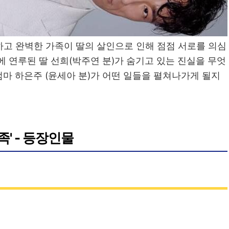
하고 완벽한 가족이 딸의 살인으로 인해 점점 서로를 의심
에 연루된 딸 선희(박주연 분)가 숨기고 있는 진실을 무엇
엄마 하은주 (윤세아 분)가 어떤 일들을 펼쳐나가게 될지
족' - 등장인물