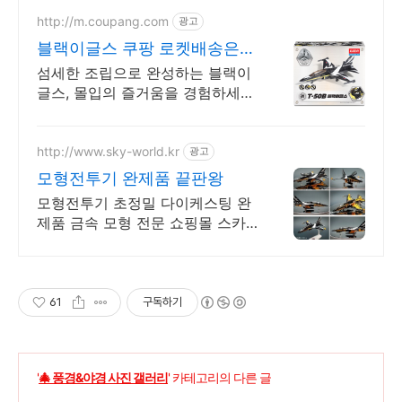
http://m.coupang.com
광고
블랙이글스 쿠팡 로켓배송은
역시 쿠팡!
섬세한 조립으로 완성하는 블랙이
글스, 몰입의 즐거움을 경험하세
요! 정교한 디테일로 성취감을 느
끼고, 와우회원 무료반품으로 부담
없이 시작하세요.
http://www.sky-world.kr
광고
모형전투기 완제품 끝판왕
모형전투기 초정밀 다이케스팅 완
제품 금속 모형 전문 쇼핑몰 스카
이월드
61
구독하기
'
🎄 풍경&야경 사진 갤러리
' 카테고리의 다른 글