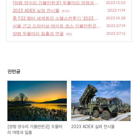
[양평 양수리 가볼만한곳] 두물머리 여명과 일
2023.12.02
출
2023 ADEX 실외 전시물
(185)
2023.11.19
(122)
美 F22 랩터 세계최강 스텔스전투기 '2023 AD
2023.10.28
EX' 시범 비행
서울 근교 드라이브 데이트 코스 가볼만한곳,
(168)
2023.07.19
'시흥 관곡지 연꽃테마파크'
양평 두물머리 일출과 연꽃
(52)
2023.07.12
(52)
관련글
[양평 양수리 가볼만한곳] 두물머
2023 ADEX 실외 전시물
리 여명과 일출