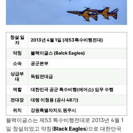
창설 일
2013년 4월 1일 (제53특수비행전대)
자
약칭
블랙이글스 (Balck Eagles)
소속
공군본부
상급부
독립전대급
대
역할
대한민국 공군 특수비행(에어쇼) 임무 수행
전대장
대령 이청용 (공사 48기)
위치
강원특별자치도 원주시
블랙이글스는 제53 특수비행전대로 2013년 4월 1
일 창설되었고 약칭(
Black Eagles
)으로 대한만국