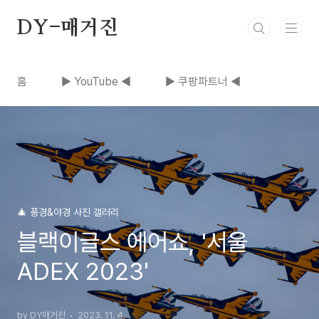
본문 바로가기
DY-매거진
홈
▶ YouTube ◀
▶ 쿠팡파트너 ◀
🎄 풍경&야경 사진 갤러리
블랙이글스 에어쇼, '서울
ADEX 2023'
by DY매거진
2023. 11. 4.