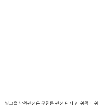
빛고을 낙원펜션은 구천동 펜션 단지 맨 위쪽에 위