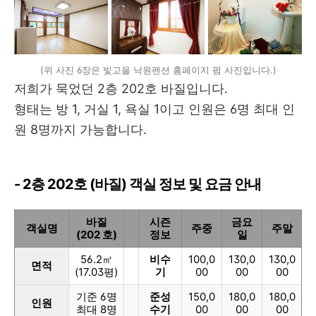
(위 사진 6장은 빛고을 낙원펜션 홈페이지 펌 사진입니다.)
저희가 묵었던 2층 202호 바질입니다.
형태는 방 1, 거실 1, 욕실 1이고 인원은 6명 최대 인
원 8명까지 가능합니다.
- 2층 202호 (바질) 객실 정보 및 요금 안내
바질
시즌
금요
객실명
주중
주말
(202 호)
정보
일
56.2㎡
비수
100,0
130,0
130,0
면적
(17.03평)
기
00
00
00
기준 6명
준성
150,0
180,0
180,0
인원
최대 8명
수기
00
00
00