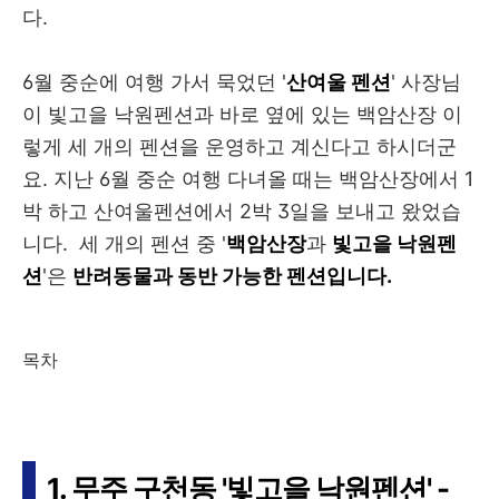
다.
6월 중순에 여행 가서 묵었던 '
산여울 펜션
' 사장님
이 빛고을 낙원펜션과 바로 옆에 있는 백암산장
이
렇게 세 개의 펜션을 운영하고 계신다고 하시더군
요. 지난 6월 중순 여행 다녀올 때는 백암산장에서 1
박 하고 산여울펜션에서 2박 3일을 보내고 왔었습
니다. 세 개의 펜션 중 '
백
암산장
과
빛고을 낙원펜
션
'은
반려동물과 동반 가능한 펜션입니다.
목차
1. 무주 구천동 '빛고을 낙원펜션' -