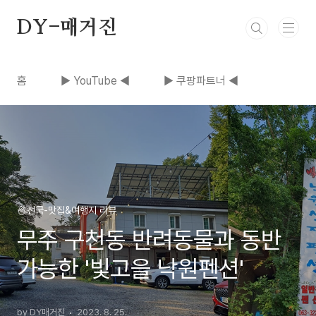
본문 바로가기
DY-매거진
홈
▶ YouTube ◀
▶ 쿠팡파트너 ◀
🍜전국-맛집&여행지 리뷰
무주 구천동 반려동물과 동반
가능한 '빛고을 낙원펜션'
by DY매거진
2023. 8. 25.