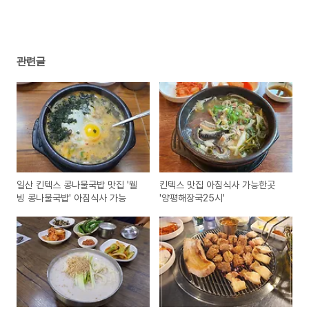
관련글
일산 킨텍스 콩나물국밥 맛집 '웰
킨텍스 맛집 아침식사 가능한곳
빙 콩나물국밥' 아침식사 가능
'양평해장국25시'