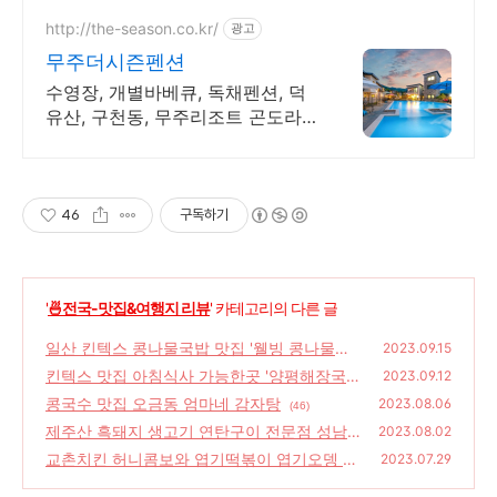
http://the-season.co.kr/
광고
무주더시즌펜션
수영장, 개별바베큐, 독채펜션, 덕
유산, 구천동, 무주리조트 곤도라
탑승장 5분
46
구독하기
'
🍜전국-맛집&여행지 리뷰
' 카테고리의 다른 글
일산 킨텍스 콩나물국밥 맛집 '웰빙 콩나물국
2023.09.15
밥' 아침식사 가능
킨텍스 맛집 아침식사 가능한곳 '양평해장국2
(150)
2023.09.12
5시'
콩국수 맛집 오금동 엄마네 감자탕
(162)
2023.08.06
(46)
제주산 흑돼지 생고기 연탄구이 전문점 성남맛
2023.08.02
집 돈사돈경기성남점
교촌치킨 허니콤보와 엽기떡볶이 엽기오뎅 조
(66)
2023.07.29
합
(78)