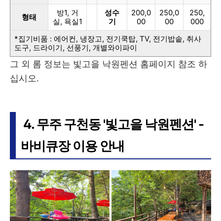
방1, 거
성수
200,0
250,0
250,
형태
실, 욕실1
기
00
00
000
*집기비품 : 에어컨, 냉장고, 전기쿡탑, TV, 전기밥솥, 취사
도구, 드라이기, 선풍기, 개별와이파이
그 외 롬 정보는 빛고을 낙원펜션 홈페이지 참조 하
십시오.
4. 무주 구천동 '빛고을 낙원펜션' -
바비큐장 이용 안내