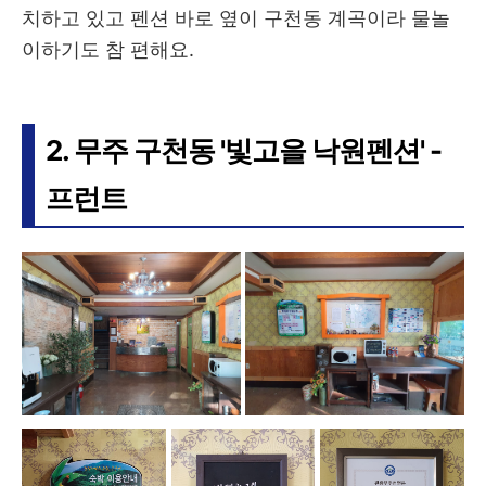
치하고 있고 펜션 바로 옆이 구천동 계곡이라 물놀
이하기도 참 편해요.
2. 무주 구천동 '빛고을 낙원펜션' -
프런트