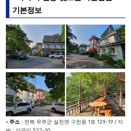
기본정보
- 주소
: 전북 무주군 설천면 구천동 1로 129-19 / 지
번 : 삼공리 522-10