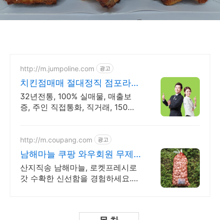
http://m.jumpoline.com
광고
치킨점매매 절대정직 점포라인
빠른 직거래 & 안전중개거래
32년전통, 100% 실매물, 매출보
증, 주인 직접통화, 직거래, 150명
에이전트
http://m.coupang.com
광고
남해마늘 쿠팡 와우회원 무제
한 무료배송
산지직송 남해마늘, 로켓프레시로
갓 수확한 신선함을 경험하세요.
제철 뿌리채소, 달콤함과 아삭함으
로 식탁에 활력을 더하세요.