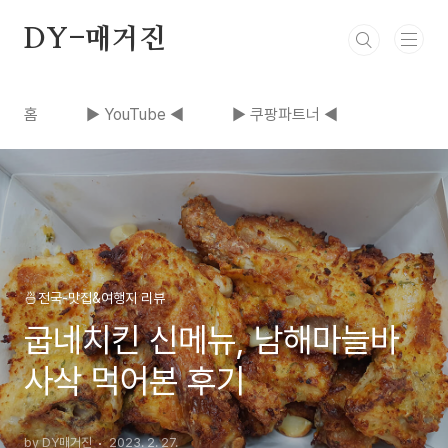
본문 바로가기
DY-매거진
홈
▶ YouTube ◀
▶ 쿠팡파트너 ◀
🍜전국-맛집&여행지 리뷰
굽네치킨 신메뉴, 남해마늘바
사삭 먹어본 후기
by DY매거진
2023. 2. 27.