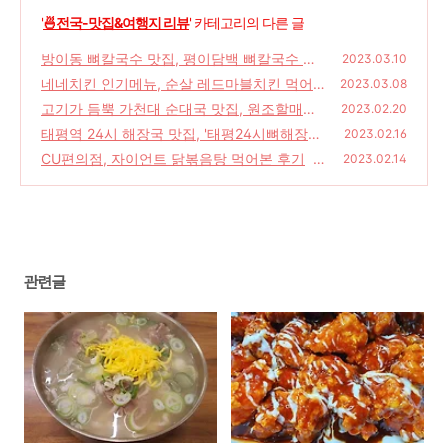
'
🍜전국-맛집&여행지 리뷰
' 카테고리의 다른 글
방이동 뼈칼국수 맛집, 평이담백 뼈칼국수 방
2023.03.10
이점
네네치킨 인기메뉴, 순살 레드마블치킨 먹어본
(39)
2023.03.08
후기
고기가 듬뿍 가천대 순대국 맛집, 원조할매순
(40)
2023.02.20
대국 가천대점
태평역 24시 해장국 맛집, '태평24시뼈해장국'
(50)
2023.02.16
CU편의점, 자이언트 닭볶음탕 먹어본 후기
(34)
2023.02.14
(1
4)
관련글