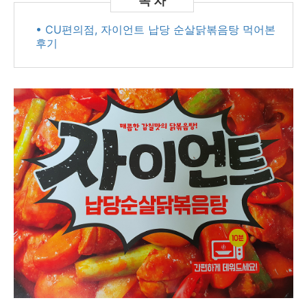
• CU편의점, 자이언트 납당 순살닭볶음탕 먹어본
후기