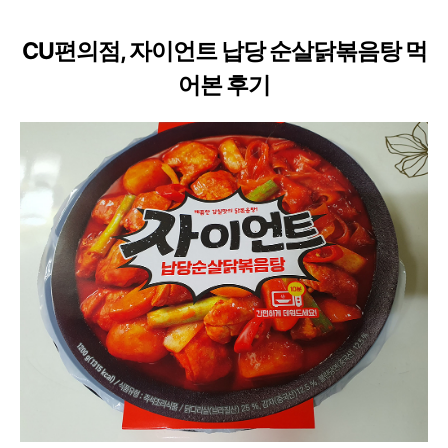
CU편의점, 자이언트 납당 순살닭볶음탕 먹
어본 후기