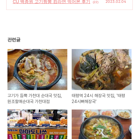
우우거지해장국 먹어본 후기
CU 백종원 고기짬뽕 컵라면 먹어본 후기
(28)
2023.02.04
(22)
관련글
고기가 듬뿍 가천대 순대국 맛집,
태평역 24시 해장국 맛집, '태평
원조할매순대국 가천대점
24시뼈해장국'