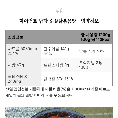
자이언트 납당 순살닭볶음탕 - 영양정보
총 내용량 1200g
영양정보
100g 당 110kcal
나트륨 5080mm
탄수화물 141g
당류 38g 38%
254%
44%
포화지방 21g
지방 47g
트랜스지방 0g
138%
콜레스테롤
단백질 83g 151%
240mg
*1일 영양성분 기준치애 대한 비율(%)은 2,000kcal 기준 이르모
개인의 필요 열량에 따라 다를 수 있습니다.