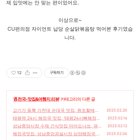
제 입맛에는 안 맞는 편이었어요.
이상으로~
CU편의점 자이언트 납당 순살닭볶음탕 먹어본 후기였습
니다.
12
구독하기
'
🍜전국-맛집&여행지 리뷰
' 카테고리의 다른 글
고기가 듬뿍 가천대 순대국 맛집, 원조할매순
2023.02.20
대국 가천대점
태평역 24시 해장국 맛집, '태평24시뼈해장국'
(50)
2023.02.16
성남중앙사장 수제 간식맛집 마마도나쓰, 꽈배
(34)
2023.02.12
기-고르케-핫도그-추억의 도나쓰
해장국맛집, 성남중앙공설시장 삼양해장국 한
(8)
2023.02.06