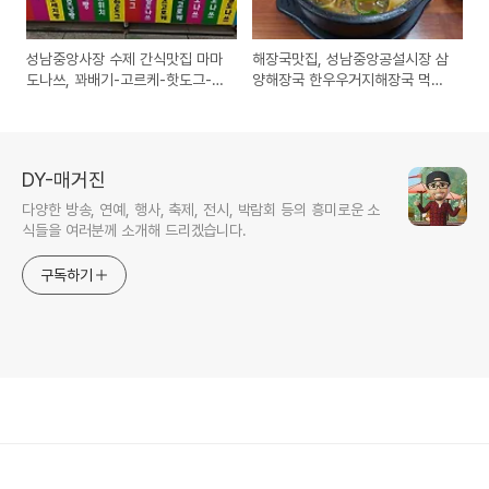
성남중앙사장 수제 간식맛집 마마
해장국맛집, 성남중앙공설시장 삼
도나쓰, 꽈배기-고르케-핫도그-추
양해장국 한우우거지해장국 먹어
억의 도나쓰
본 후기
DY-매거진
다양한 방송, 연예, 행사, 축제, 전시, 박람회 등의 흥미로운 소
식들을 여러분께 소개해 드리겠습니다.
구독하기