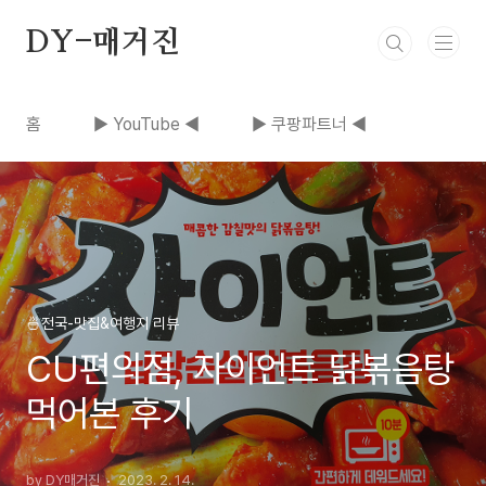
본문 바로가기
DY-매거진
홈
▶ YouTube ◀
▶ 쿠팡파트너 ◀
🍜전국-맛집&여행지 리뷰
CU편의점, 자이언트 닭볶음탕
먹어본 후기
by DY매거진
2023. 2. 14.