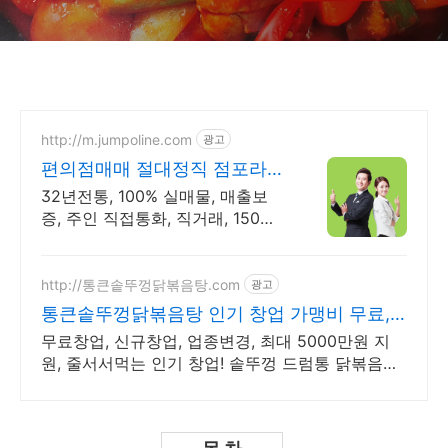
http://m.jumpoline.com
광고
편의점매매 절대정직 점포라인
빠른 직거래 & 안전중개거래
32년전통, 100% 실매물, 매출보
증, 주인 직접통화, 직거래, 150명
에이전트
http://통큰솥뚜껑닭볶음탕.com
광고
통큰솥뚜껑닭볶음탕 인기 창업 가맹비 무료,
인테리어 제로
무료창업, 신규창업, 업종변경, 최대 5000만원 지
원, 줄서서먹는 인기 창업! 솥뚜껑 드럼통 닭볶음탕,
가평 양평 이제 가지마세요 솥뚜껑 닭볶음탕 맛집