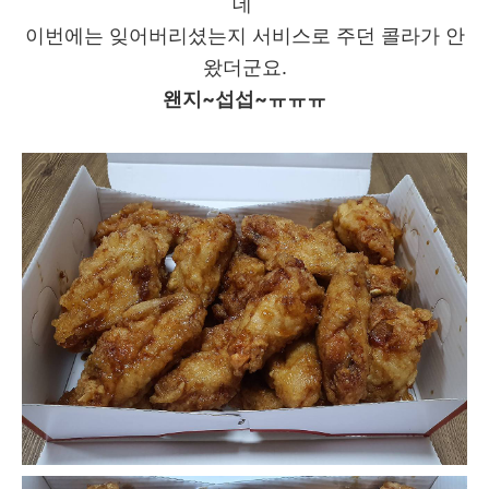
데
이번에는 잊어버리셨는지 서비스로 주던 콜라가 안
왔더군요.
왠지~섭섭~ㅠㅠㅠ