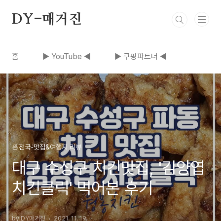
본문 바로가기
DY-매거진
홈
▶ YouTube ◀
▶ 쿠팡파트너 ◀
🍜전국-맛집&여행지 리뷰
대구 수성구 치킨맛집, '김양엽
치킨클릭' 먹어본 후기
by DY매거진
2021. 11. 19.