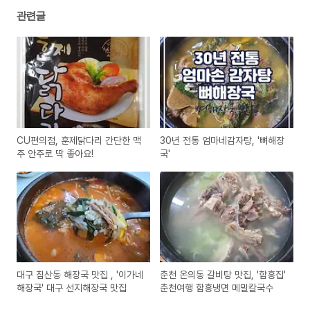
관련글
CU편의점, 훈제닭다리 간단한 맥
30년 전통 엄마네감자탕, '뼈해장
주 안주로 딱 좋아요!
국'
대구 침산동 해장국 맛집 , '이가네
춘천 온의동 갈비탕 맛집, '함흥집'
해장국' 대구 선지해장국 맛집
춘천여행 함흥냉면 메밀칼국수