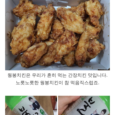
웡봉치킨은 우리가 흔히 먹는 간장치킨 맛입니다.
노릇노릇한 웡봉치킨이 참 먹음직스럽죠.