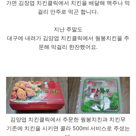
가면 김장엽 치킨클릭에서 치킨을 배달해 맥주나 막
걸리 안주로 먹곤 합니다.
지난 주말도
대구에 내려가 김양엽 치킨클릭에서 웡봉치킨을 주
문해 막걸리 한잔했어요.
김양엽 치킨클릭에서 주문한 웡봉치친과 치킨무
기존에 치킨을 시키면 콜라 500ml 서비스로 주셨는