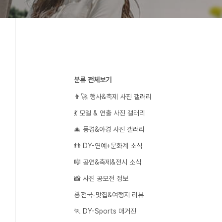
분류 전체보기
👨‍🚀 행사&축제 사진 갤러리
💃 모델 & 연출 사진 갤러리
🎄 풍경&야경 사진 갤러리
👬 DY-연예+문화계 소식
🎼 공연&축제&전시 소식
📸 사진 공모전 정보
🍜전국-맛집&여행지 리뷰
🏃 DY-Sports 매거진