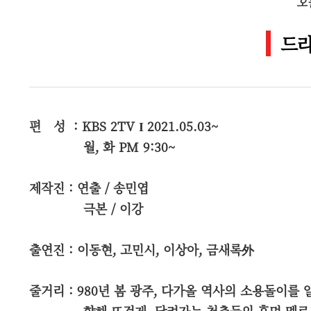
오
드라
편 성 :
KBS 2TV Ι 2021.05.03~
월, 화 PM 9:30~
제작진 : 연출 / 송민엽
극본 / 이강
출연진 : 이동현, 고민시, 이상아, 금새록外
줄거리 : 980년 봄 광주, 다가올 역사의 소용돌이를
향해 뜨겁게
달려가는 청춘들의 휴먼 멜