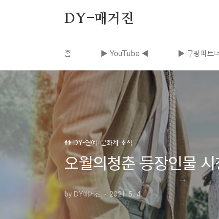
본문 바로가기
DY-매거진
홈
▶ YouTube ◀
▶ 쿠팡파트너
👬 DY-연예+문화계 소식
오월의청춘 등장인물 시
by DY매거진
2021. 5. 4.