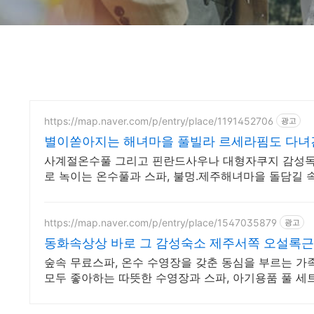
https://map.naver.com/p/entry/place/1191452706
광고
별이쏟아지는 해녀마을 풀빌라 르세라핌도 다녀
사계절온수풀 그리고 핀란드사우나 대형자쿠지 감성독
로 녹이는 온수풀과 스파, 불멍.제주해녀마을 돌담길
https://map.naver.com/p/entry/place/1547035879
광고
동화속상상 바로 그 감성숙소 제주서쪽 오설록
숲속 무료스파, 온수 수영장을 갖춘 동심을 부르는 가족
모두 좋아하는 따뜻한 수영장과 스파, 아기용품 풀 세트