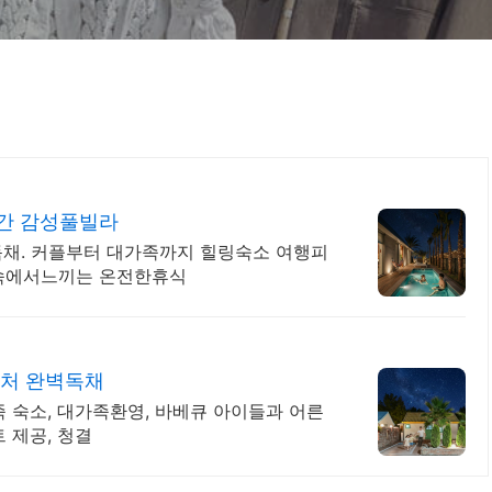
간 감성풀빌라
채. 커플부터 대가족까지 힐링숙소 여행피
 속에서느끼는 온전한휴식
근처 완벽독채
 숙소, 대가족환영, 바베큐 아이들과 어른
 제공, 청결