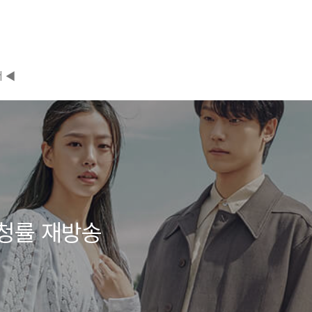
 ◀
청률 재방송