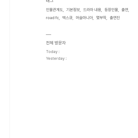
태그
인물관계도
기본정보
드라마 내용
등장인물
출연
road fc
맥스큐
머슬마니아
몇부작
출연진
전체 방문자
Today :
Yesterday :