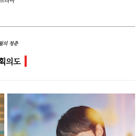
월의 청춘
획의도