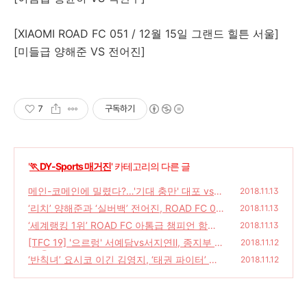
[XIAOMI ROAD FC 051 / 12월 15일 그랜드 힐튼 서울]
[미들급 양해준 VS 전어진]
7
구독하기
'
🏃 DY-Sports 매거진
' 카테고리의 다른 글
메인-코메인에 밀렸다?…'기대 충만' 대포 vs. 1
2018.11.13
94cm 前 UFC 파이터(上)
‘리치’ 양해준과 ‘실버백’ 전어진, ROAD FC 05
(2)
2018.11.13
1 출전…‘복귀한 자들의 Show Down’
‘세계랭킹 1위’ ROAD FC 아톰급 챔피언 함서
(0)
2018.11.13
희, 1년 공백 깨고 컴백해 2차 방어 도전
[TFC 19] '으르렁' 서예담vs서지연Ⅱ, 종지부 특
(0)
2018.11.12
명①
‘반칙녀’ 요시코 이긴 김영지, ‘태권 파이터’ 김
(2)
2018.11.12
해인과 ROAD FC 051XX서 맞대결
(0)