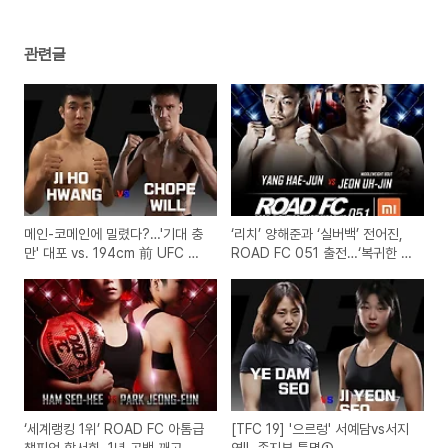
관련글
메인-코메인에 밀렸다?…'기대 충
‘리치’ 양해준과 ‘실버백’ 전어진,
만' 대포 vs. 194cm 前 UFC 파
ROAD FC 051 출전…‘복귀한 자
이터(上)
들의 Show Down’
‘세계랭킹 1위’ ROAD FC 아톰급
[TFC 19] '으르렁' 서예담vs서지
챔피언 함서희, 1년 공백 깨고 컴
연Ⅱ, 종지부 특명①