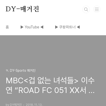
본문 바로가기
DY-매거진
홈
▶ YouTube ◀
▶ 쿠팡파트너 ◀
🏃 DY-Sports 매거진
MBC<겁 없는 녀석들> 이수
연 “ROAD FC 051 XX서 외
모 아닌 실력 보여줄 것”
by DY매거진
2018. 11. 13.