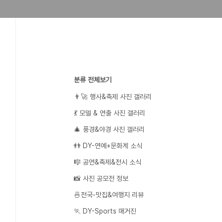
분류 전체보기
👨‍🚀 행사&축제 사진 갤러리
💃 모델 & 연출 사진 갤러리
🎄 풍경&야경 사진 갤러리
👬 DY-연예+문화계 소식
🎼 공연&축제&전시 소식
📸 사진 공모전 정보
🍜전국-맛집&여행지 리뷰
🏃 DY-Sports 매거진