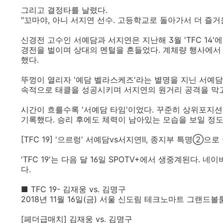
그리고 결정타를 날렸다.
"꼬마야, 아니 서지연 선수. 고등학교로 돌아가서 더 즐거
신경전 고수인 서예담과 서지연은 지난해 3월 'TFC 14
경전을 벌이며 상대의 멘털을 흔들었다. 계체량 행사에서
했다.
뚜껑이 열리자 '예담 벨라스케즈'라는 별명을 지닌 서예담
속적으로 태클을 성공시키며 서지연의 원거리 공격을 막
시간이 흐를수록 '서예담 타임'이었다. 꾸준히 상위포지션
기록했다. 승리 후에도 체력이 남아있는 모습을 보일 정도
[TFC 19] '으르렁' 서예담vs서지연Ⅱ, 종지부 특명②으
'TFC 19'는 다음 달 16일 SPOTV+에서 생중계된다.
다.
■ TFC 19- 김재웅 vs. 김명구
2018년 11월 16일(금) 서울 신도림 테크노마트 그랜드볼
[페더급매치] 김재웅 vs. 김명구