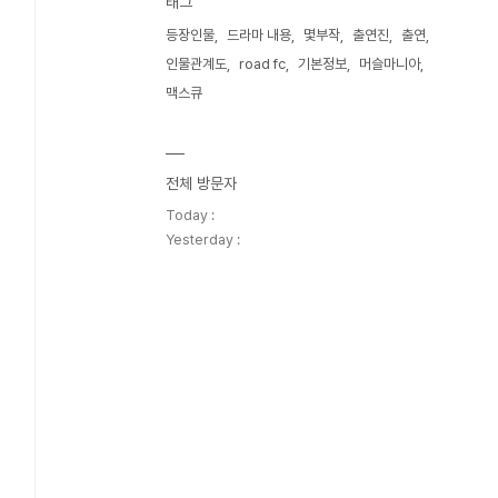
태그
등장인물
드라마 내용
몇부작
출연진
출연
인물관계도
road fc
기본정보
머슬마니아
맥스큐
전체 방문자
Today :
Yesterday :