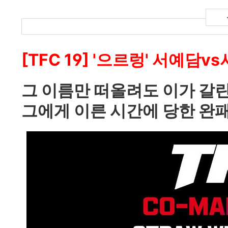
[TFC 19] '으르렁' 서예담
그 이름만 떠올려도 이가 갈린
그에게 이른 시간에 당한 완패