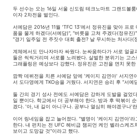
두 선수는 오는 16일 서울 신도림 테크노마트 그랜드볼룸
이자 2차전을 벌인다.
서예담은 2016년 11월 'TFC 13'에서 정유진을 맞아 
품을 물게 하겠다(서예담)", "버릇을 고쳐 주겠다(정유진)"
"경기 일주일 전 주짓수 대회 출전? 날 무시하는 처사다(
계체에서도 만나자마자 싸웠다. 눈싸움하다가 서로 얼굴과
둘은 씩씩거리며 서로를 노려봤다. 살벌한 분위기는 고스
그래플링은 예상보다 강했다. 정유진은 고전을 면치 못한
깜짝 데뷔전을 치른 서예담 앞에 '케이지 김연아' 서지연이 
서 도다영에게 TKO승을 거뒀다. 서지연은 승리 후 "서예
둘 간의 경기 성사 전에도 서예담은 강하게 도발을 걸었다.
일 뿐이다. 학교에서 더 공부해야 한다. 방과 후 떡볶이
겠다. '아, 내 길이 아니구나. 공부나 열심히 해야겠구나'
이어 링네임을 잡고 늘어졌다. "별명이 '케이지 김연아'
한다. 내 펀치는 전 UFC 헤비급 챔피언 케인 벨라스케즈
보이고 도망갈 것"이라고 했다.