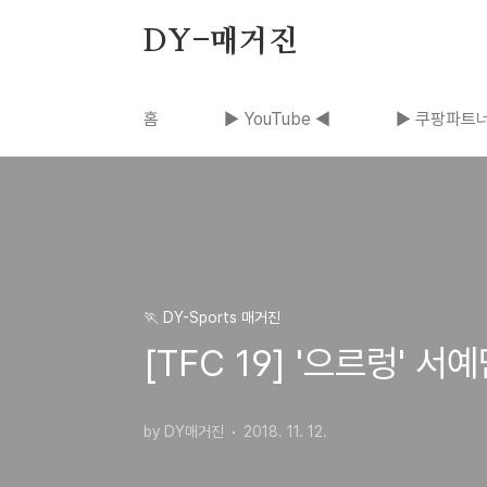
본문 바로가기
DY-매거진
홈
▶ YouTube ◀
▶ 쿠팡파트너
🏃 DY-Sports 매거진
[TFC 19] '으르렁' 
by DY매거진
2018. 11. 12.