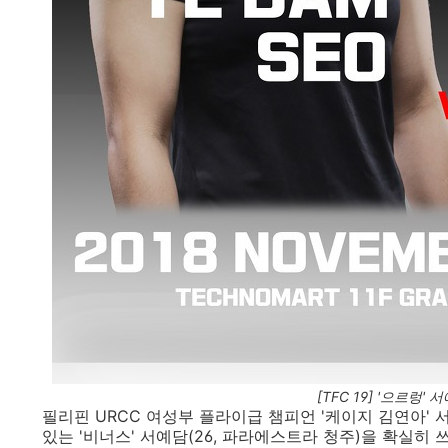
[TFC 19] '으르렁
필리핀 URCC 여성부 플라이급 챔피언 '케이지 김연아' 서
있는 '비너스' 서예담(26, 파라에스트라 청주)을 확실히 