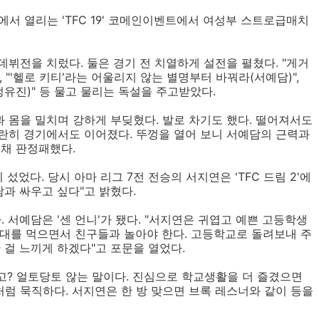
에서 열리는 'TFC 19' 코메인이벤트에서 여성부 스트로급매치
프로 데뷔전을 치렀다. 둘은 경기 전 치열하게 설전을 펼쳤다. "게거
, "'헬로 키티'라는 어울리지 않는 별명부터 바꿔라(서예담)",
정유진)" 등 물고 물리는 독설을 주고받았다.
 몸을 밀치며 강하게 부딪혔다. 발로 차기도 했다. 떨어져서도
란히 경기에서도 이어졌다. 뚜껑을 열어 보니 서예담의 근력과
 채 판정패했다.
섰었다. 당시 아마 리그 7전 전승의 서지연은 'TFC 드림 2'에
담과 싸우고 싶다"고 밝혔다.
 서예담은 '센 언니'가 됐다. "서지연은 귀엽고 예쁜 고등학생
 순대를 먹으면서 친구들과 놀아야 한다. 고등학교로 돌려보내 주
란 걸 느끼게 하겠다"고 포문을 열었다.
라고? 얼토당토 않는 말이다. 진심으로 학교생활을 더 즐겼으면
처럼 묵직하다. 서지연은 한 방 맞으면 브록 레스너와 같이 등을