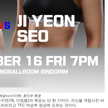
' 서예담vs서지연Ⅱ, 종지부 특명
지연(18, 더짐랩)의 목표는 단 한 가지다. 자신을 격침시킨 바
쓰러뜨리고 TFC 여성부 정상에 오르는 것이다.