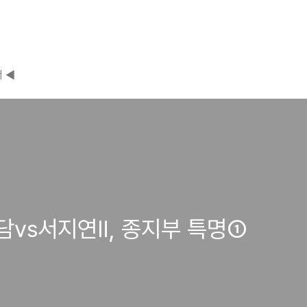
 ◀
서예담vs서지연Ⅱ, 종지부 특명①