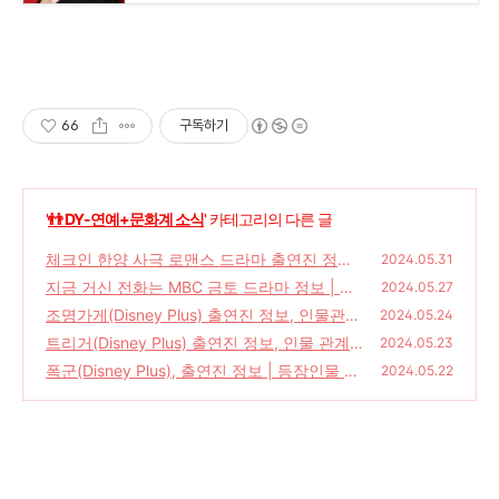
66
구독하기
'
👬 DY-연예+문화계 소식
' 카테고리의 다른 글
체크인 한양 사극 로맨스 드라마 출연진 정보
2024.05.31
인물관계도 등장인물 배인혁 김지은 정건주 재
지금 거신 전화는 MBC 금토 드라마 정보 | 인
2024.05.27
찬
물관계도 등장인물 유연석 채수빈 | 드라마 내
(57)
조명가게(Disney Plus) 출연진 정보, 인물관계
2024.05.24
용, 방송 횟수, 웹소설 원작 드라마
도, 등장인물 주지훈 박보영 | 공개회차, 드라
(72)
트리거(Disney Plus) 출연진 정보, 인물 관계
2024.05.23
마 내용, 공개 예정일, 웹툰 원작 드라마
도 등장인물 김혜수 정성일 주종혁 | 드라마 내
(30)
폭군(Disney Plus), 출연진 정보 | 등장인물 조
2024.05.22
용, 몇 부작, 트리거 뜻
윤수 차승원 김선호 김강우 | 드라마 내용, 몇
(42)
부작, 드라마 촬영지, 마녀 스핀오프 작품
(24)