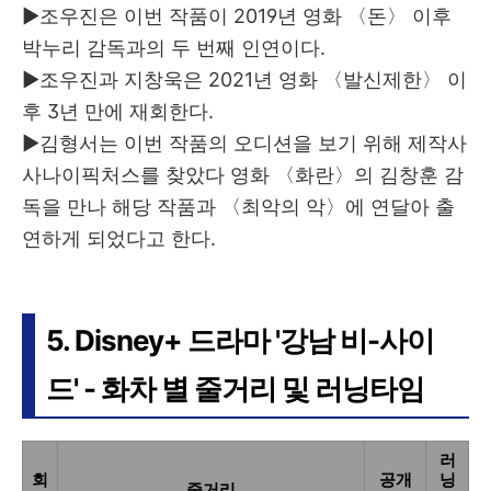
▶조우진은 이번 작품이 2019년 영화 〈돈〉 이후
박누리 감독과의 두 번째 인연이다.
▶조우진과 지창욱은 2021년 영화 〈발신제한〉 이
후 3년 만에 재회한다.
▶김형서는 이번 작품의 오디션을 보기 위해 제작사
사나이픽처스를 찾았다 영화 〈화란〉의 김창훈 감
독을 만나 해당 작품과 〈최악의 악〉에 연달아 출
연하게 되었다고 한다.
5. Disney+ 드라마 '강남 비-사이
드' - 화차 별 줄거리 및 러닝타임
러
회
공개
닝
줄거리