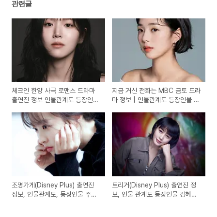
관련글
체크인 한양 사극 로맨스 드라마
지금 거신 전화는 MBC 금토 드라
출연진 정보 인물관계도 등장인물
마 정보 | 인물관계도 등장인물 유
배인혁 김지은 정건주 재찬
연석 채수빈 | 드라마 내용, 방송
횟수, 웹소설 원작 드라마
조명가게(Disney Plus) 출연진
트리거(Disney Plus) 출연진 정
정보, 인물관계도, 등장인물 주지
보, 인물 관계도 등장인물 김혜수
훈 박보영 | 공개회차, 드라마 내
정성일 주종혁 | 드라마 내용, 몇
용, 공개 예정일, 웹툰 원작 드라
부작, 트리거 뜻