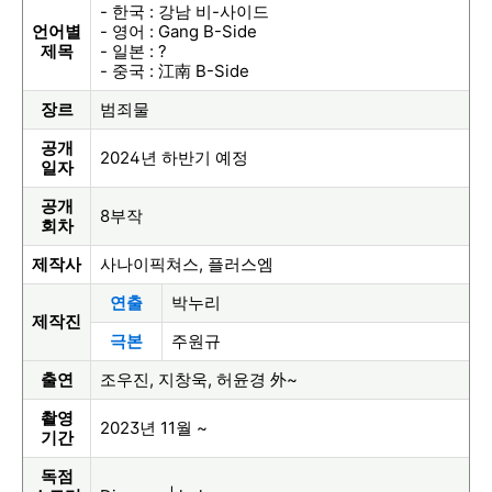
- 한국 : 강남 비-사이드
언어별
- 영어 : Gang B-Side
제목
- 일본 : ?
- 중국 : 江南 B-Side
장르
범죄물
공개
2024년 하반기 예정
일자
공개
8부작
회차
제작사
사나이픽쳐스, 플러스엠
연출
박누리
제작진
극본
주원규
출연
조우진, 지창욱, 허윤경 外~
촬영
2023년 11월 ~
기간
독점