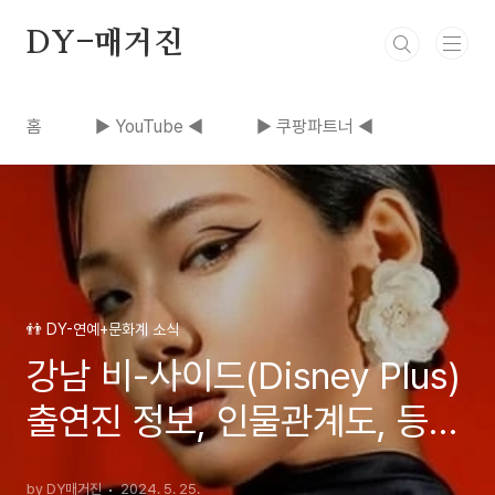
본문 바로가기
DY-매거진
홈
▶ YouTube ◀
▶ 쿠팡파트너 ◀
👬 DY-연예+문화계 소식
강남 비-사이드(Disney Plus)
출연진 정보, 인물관계도, 등장
인물 조우진 지창욱 허윤경 |
by DY매거진
2024. 5. 25.