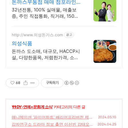
돈까스우동점 매매 점포라인
빠른 직거래 & 안전중개거래
32년전통, 100% 실매물, 매출보
증, 주인 직접통화, 직거래, 150명
에이전트
http://www.의성돈가스.com
광고
의성식품
돈까스 도소매, 대규모, HACCP시
설, 다양한품목, 저렴한가격, 소스
류
68
구독하기
'
👬 DY-연예+문화계 소식
' 카테고리의 다른 글
애니메이션 '파이어하트' 배리어프리버전 제작
2024.05.10
감자연구소 드라마 정보 출연 이선빈 강태오
(36)
2024.04.25