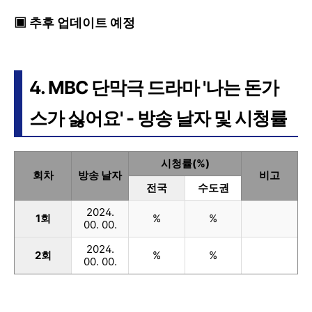
▣ 추후 업데이트 예정
4. MBC 단막극 드라마 '나는 돈가
스가 싫어요' - 방송 날자 및 시청률
시청률(%)
회차
방송 날자
비고
전국
수도권
2024.
1회
%
%
00. 00.
2024.
2회
%
%
00. 00.