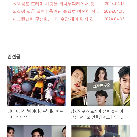
인물관계도 | 드라마 내용, 몇 부작 | 방송 날자
tvN 금토 드라마 사랑은 외나무다리에서 정보
2024.04.15
| 출연 주지훈 정유미 인물관계도 | 드라마 줄
(75)
삼식이 삼촌 정보 | 출연진 송강호 변요한 진기
2024.04.08
거리 몇부작 재방송 다시보기 시청률
주 | 공개일 몇부작 회차별 공개일 | 삼식이 삼
(101)
시크릿넘버 구성원, 디타 수담 레아 민지 진희
2024.04.05
촌 웹드라마 | 삼식이 삼촌 공식영상 | 삼식이
수 멤버 소개 | 시크릿넘버 프로필
(86)
삼촌 감독
(102)
관련글
애니메이션 '파이어하트' 배리어프
감자연구소 드라마 정보 출연 이
리버전 제작
선빈 강태오 인물관계도 | 드라마
내용, 몇 부작 | 방송 날자