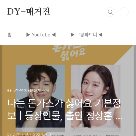
본문 바로가기
DY-매거진
홈
▶ YouTube ◀
▶ 쿠팡파트너 ◀
👬 DY-연예+문화계 소식
나는 돈가스가 싫어요 기본정
보 | 등장인물, 출연 정상훈 전
혜빈, 인물관계도 | 드라마 내
by DY매거진
2024. 4. 17.