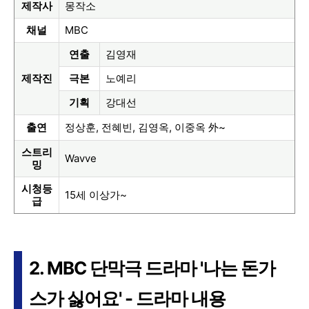
제작사
몽작소
채널
MBC
연출
김영재
제작진
극본
노예리
기획
강대선
출연
정상훈, 전혜빈, 김영옥, 이중옥 外~
스트리
Wavve
밍
시청등
15세 이상가~
급
2. MBC 단막극 드라마 '나는 돈가
스가 싫어요' - 드라마 내용