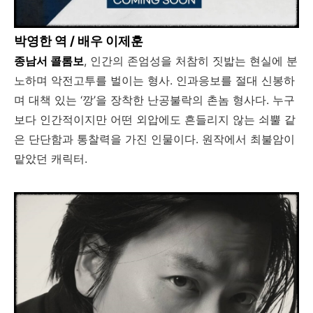
박영한 역 / 배우 이제훈
종남서 콜롬보
, 인간의 존엄성을 처참히 짓밟는 현실에 분
노하며 악전고투를 벌이는 형사. 인과응보를 절대 신봉하
며 대책 있는 ‘깡’을 장착한 난공불락의 촌놈 형사다. 누구
보다 인간적이지만 어떤 외압에도 흔들리지 않는 쇠뿔 같
은 단단함과 통찰력을 가진 인물이다. 원작에서 최불암이
맡았던 캐릭터.