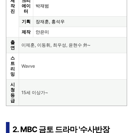
제
크리
작
에이
박재범
진
터
기획
장재훈, 홍석우
제작
안은미
출
이제훈, 이동휘, 최우성, 윤현수 外~
연
스
트
Wavve
리
밍
시
청
15세 이상가~
등
급
2. MBC 금토 드라마 '수사반장