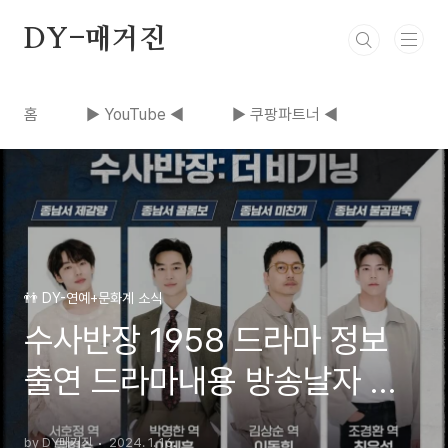
본문 바로가기
DY-매거진
홈
▶ YouTube ◀
▶ 쿠팡파트너 ◀
👬 DY-연예+문화계 소식
수사반장 1958 드라마 정보
출연 드라마내용 방송날자 예
고편 보기
by DY매거진
2024. 1. 16.