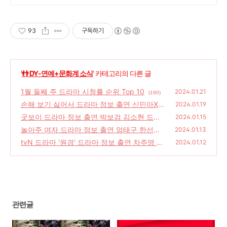
93
구독하기
'
👬 DY-연예+문화계 소식
' 카테고리의 다른 글
1월 둘째 주 드라마 시청률 순위 Top 10
2024.01.21
(190)
손해 보기 싫어서 드라마 정보 출연 신민아X김
2024.01.19
영대X이상이 드라마 줄거리
굿보이 드라마 정보 출연 박보검 김소현 드라
(180)
2024.01.15
마 줄거리
놀아주 여자 드라마 정보 출연 엄태구 한선화
(236)
2024.01.13
권율 웹소설 원작 드라마
tvN 드라마 '원경' 드라마 정보 출연 차주영 이
(212)
2024.01.12
현욱 줄거리
(206)
관련글