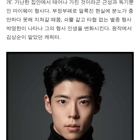
개’. 가난한 집안에서 태어나 가진 것이라곤 근성과 독기뿐
인 마이웨이 형사다. 부정부패로 얼룩진 현실에 분노가 충
만하다 못해 지쳐갈 때쯤, 쇠뿔 같고 타협 없는 별종 형사
박영한이 나타나 그의 형사 인생을 변화시킨다. 원작에서
김상순이 맡았던 캐릭터.