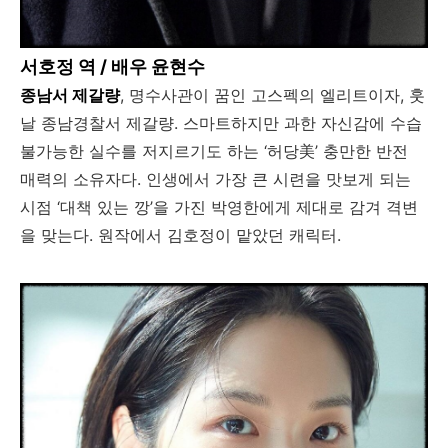
서호정 역 / 배우 윤현수
종남서 제갈량
, 명수사관이 꿈인 고스펙의 엘리트이자, 훗
날 종남경찰서 제갈량. 스마트하지만 과한 자신감에 수습
불가능한 실수를 저지르기도 하는 ‘허당美’ 충만한 반전
매력의 소유자다. 인생에서 가장 큰 시련을 맛보게 되는
시점 ‘대책 있는 깡’을 가진 박영한에게 제대로 감겨 격변
을 맞는다. 원작에서 김호정이 맡았던 캐릭터.