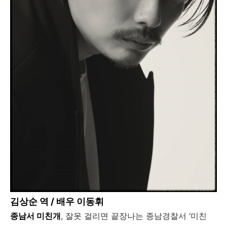
김상순 역 / 배우 이동휘
종남서 미친개
, 잘못 걸리면 끝장나는 종남경찰서 ‘미친