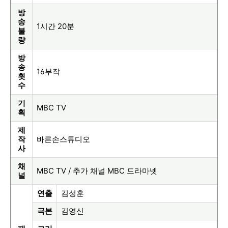
방
송
1시간 20분
불
량
방
송
16부작
횟
수
기
MBC TV
획
제
작
바른손스튜디오
사
채
MBC TV / 추가 채널 MBC 드라마넷
널
연출
김성훈
극본
김영신