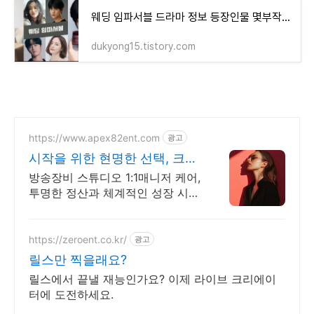
웨딩 임파서블 드라마 정보 등장인물 몇부작 촬영지 웹소설 웹툰 원작드라마
dukyong15.tistory.com
https://www.apex82ent.com
광고
시작을 위한 현명한 선택, 크리
에이터, BJ 상시 모집
방송장비 스튜디오 1:1매니저 케어,
투명한 정산과 체계적인 성장 시스
템
https://zeroent.co.kr/
광고
릴스만 찍을래요?
릴스에서 끝낼 재능인가요? 이제 라이브 크리에이
터에 도전하세요.