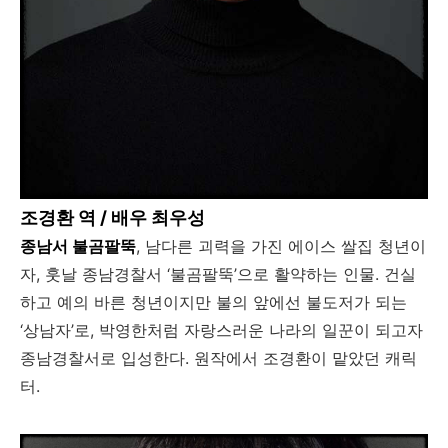
조경환 역 / 배우 최우성
종남서 불곰팔뚝
, 남다른 괴력을 가진 에이스 쌀집 청년이
자, 훗날 종남경찰서 ‘불곰팔뚝’으로 활약하는 인물. 건실
하고 예의 바른 청년이지만 불의 앞에선 불도저가 되는
‘상남자’로, 박영한처럼 자랑스러운 나라의 일꾼이 되고자
종남경찰서로 입성한다. 원작에서 조경환이 맡았던 캐릭
터.