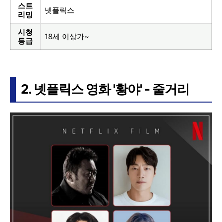
스트
넷플릭스
리밍
시청
18세 이상가~
등급
2. 넷플릭스 영화 '황야' - 줄거리