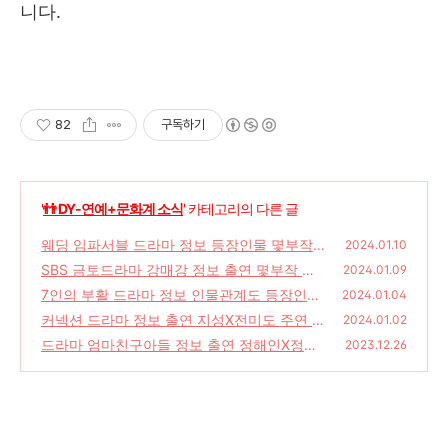
니다.
82
구독하기
'
👬 DY-연예+문화계 소식
' 카테고리의 다른 글
웨딩 임파서블 드라마 정보 등장인물 몇부작
2024.01.10
촬영지 웹소설 웹툰 원작드라마
SBS 금토드라마 강매강 정보 출연 몇부작 줄
(221)
2024.01.09
거리
7인의 부활 드라마 정보 인물관계도 등장인물
(220)
2024.01.04
몇부작
커넥션 드라마 정보 출연 지성X전미도 주연 드
(192)
2024.01.02
라마 줄거리 커넥션 뜻
드라마 엄마친구아들 정보 출연 정해인X정소
(185)
2023.12.26
민 줄거리 '갯마을 차차차'의 유제원 감독X신
하은 작가 재회
(186)