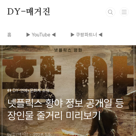
본문 바로가기
DY-매거진
홈
▶ YouTube ◀
▶ 쿠팡파트너 ◀
👬 DY-연예+문화계 소식
넷플릭스 황야 정보 공개일 등
장인물 줄거리 미리보기
by DY매거진
2024. 1. 5.