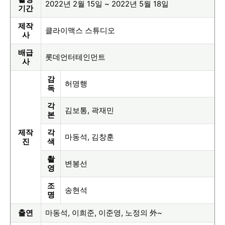
2022년 2월 15일 ~ 2022년 5월 18일
기간
제작
클라이맥스 스튜디오
사
배급
롯데언터테인먼트
사
감
허명행
독
각
김보통, 곽재민
본
제작
각
마동석, 김창훈
진
색
촬
변봉선
영
조
송현석
명
출연
마동석, 이희준, 이준영, 노정의 外~