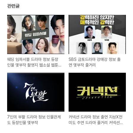
관련글
웨딩 임파서블 드라마 정보 등장
SBS 금토드라마 강매강 정보 출
인물 몇부작 촬영지 웹소설 웹툰
연 몇부작 줄거리
원작드라마
7인의 부활 드라마 정보 인물관계
커넥션 드라마 정보 출연 지성X전
도 등장인물 몇부작
미도 주연 드라마 줄거리 커넥션
뜻