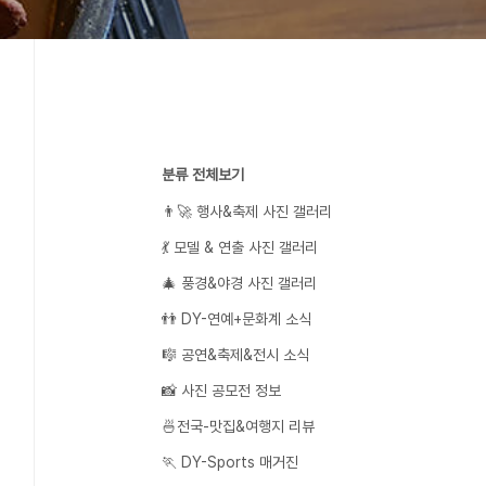
분류 전체보기
👨‍🚀 행사&축제 사진 갤러리
💃 모델 & 연출 사진 갤러리
🎄 풍경&야경 사진 갤러리
👬 DY-연예+문화계 소식
🎼 공연&축제&전시 소식
📸 사진 공모전 정보
🍜전국-맛집&여행지 리뷰
🏃 DY-Sports 매거진