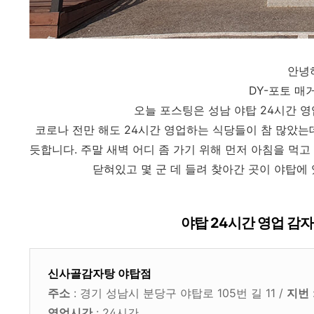
안녕
DY-포토 매
오늘 포스팅은 성남 야탑 24시간 
코로나 전만 해도 24시간 영업하는 식당들이 참 많았는
듯합니다. 주말 새벽 어디 좀 가기 위해 먼저 아침을 먹
닫혀있고 몇 군 데 들려 찾아간 곳이 야탑에
야탑 24시간 영업 감
신사골감자탕 야탑점
주소
: 경기 성남시 분당구 야탑로 105번 길 11 /
지번
영업시간
: 24시간