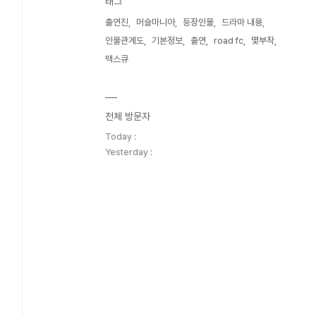
태그
출연진
머슬마니아
등장인물
드라마 내용
인물관계도
기본정보
출연
road fc
몇부작
맥스큐
전체 방문자
Today :
Yesterday :