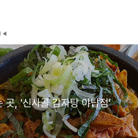
 ◀
 곳, '신사골 감자탕 야탑점'