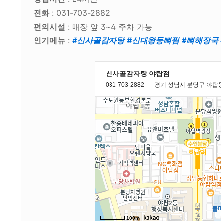
전화
: 031-703-2882
편의시설
: 매장 앞 3~4 주차 가능
인기메뉴
:
#신사골감자탕
#신대왕등뼈찜
#뼈해장국