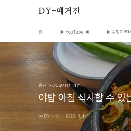
본문 바로가기
DY-매거진
홈
▶ YouTube ◀
▶ 쿠팡파트너
🍜전국-맛집&여행지 리뷰
야탑 아침 식사할 수 있는
by DY매거진
2023. 4. 11.