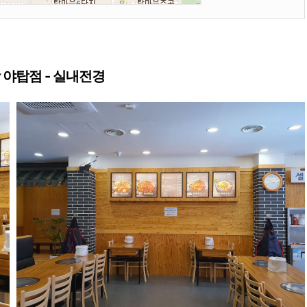
야탑점 - 실내전경