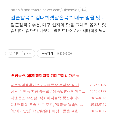
https://smartstore.naver.com/kthson9c
광고
얼큰칼국수 김태희옛날손국수 대구 명물 맛집
의 밀키트출시
얼큰칼국수추천, 대구 현지의 맛을 그대로 옮겨보았
습니다. 감탄만 나오는 밀키트! 소문난 김태희옛날
손국수의 소문난 손국수를 집에서 편하게 즐겨보세
요!
19
구독하기
'
🍜전국-맛집&여행지 리뷰
' 카테고리의 다른 글
대관령마을휴게소 / 양떼목장 주차장, 대관령
2023.01.29
솔향식당 해물짬뽕순두부 먹어본 후기
성남 수진동 황금왕족발 / 왕족발(대) 먹어본
(38)
2023.01.27
후기
닥엔돈스 수진점, 직화미니불족·똥집후라이드
(22)
2023.01.18
먹어본 후기
CU 편의점 혼술 안주 추천, '장충동 왕족발 훈
(22)
2023.01.15
제족발 편육세트'
[방이역맛집] 백암왕순대 해장러들을 위한 순
(24)
2023.01.12
대국밥 맛집
(24)