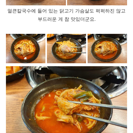
얼큰칼국수에 들어 있는 닭고기 가슴살도 퍽퍽하진 않고
부드러운 게 참 맛있더군요.