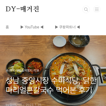
본문 바로가기
DY-매거진
홈
▶ YouTube ◀
▶ 쿠팡파트너 ◀
🍜전국-맛집&여행지 리뷰
성남 중앙시장 수미식당, 닭한
마리얼큰칼국수 먹어본 후기
by DY매거진
2023. 1. 20.