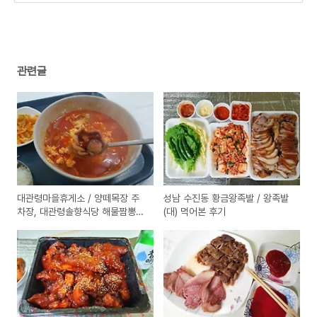
관련글
대관령마을휴게소 / 양떼목장 주
성남 수진동 황금왕족발 / 왕족발
차장, 대관령솔향식당 해물짬뽕순
(대) 먹어본 후기
두부 먹어본 후기