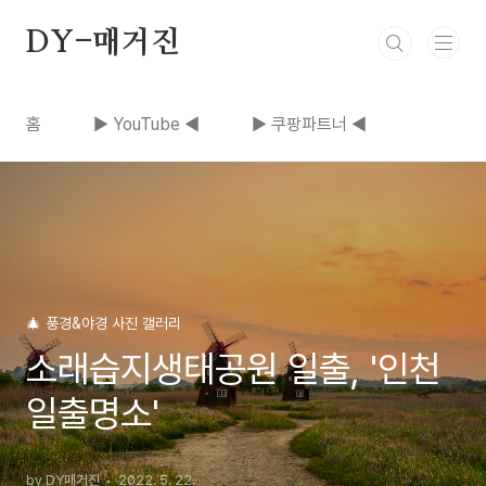
본문 바로가기
DY-매거진
홈
▶ YouTube ◀
▶ 쿠팡파트너 ◀
🎄 풍경&야경 사진 갤러리
소래습지생태공원 일출, '인천
일출명소'
by DY매거진
2022. 5. 22.