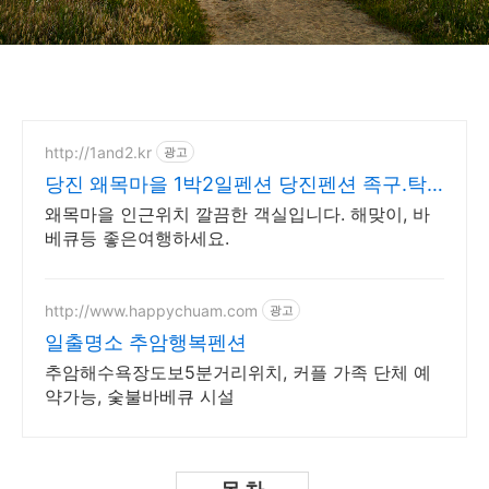
http://1and2.kr
광고
당진 왜목마을 1박2일펜션 당진펜션 족구.탁
구 단체환영
왜목마을 인근위치 깔끔한 객실입니다. 해맞이, 바
베큐등 좋은여행하세요.
http://www.happychuam.com
광고
일출명소 추암행복펜션
추암해수욕장도보5분거리위치, 커플 가족 단체 예
약가능, 숯불바베큐 시설