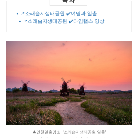
• 📌소래습지생태공원 ✔️여명과 일출
• 📌소래습지생태공원 ✔️타임랩스 영상
▲인천일출명소, '소래습지생태공원 일출'