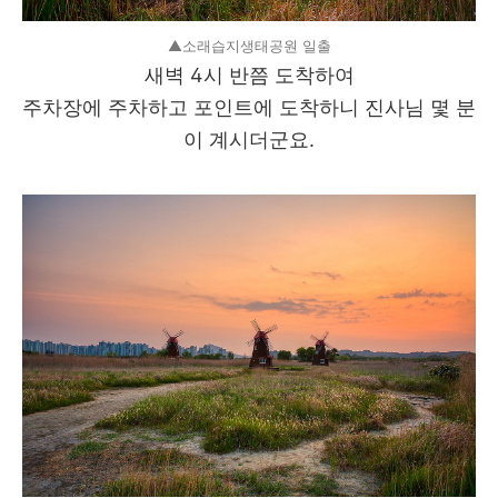
▲소래습지생태공원 일출
새벽 4시 반쯤 도착하여
주차장에 주차하고 포인트에 도착하니 진사님 몇 분
이 계시더군요.