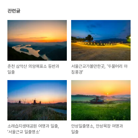
관련글
춘천 삼악산 의암매표소 등반과
서울근교가볼만한곳, '두물머리 아
일출
침풍경'
소래습지생태공원 여명과 일출,
안성일출명소, 안성목장 여명과
'서울근교 일출명소'
일출