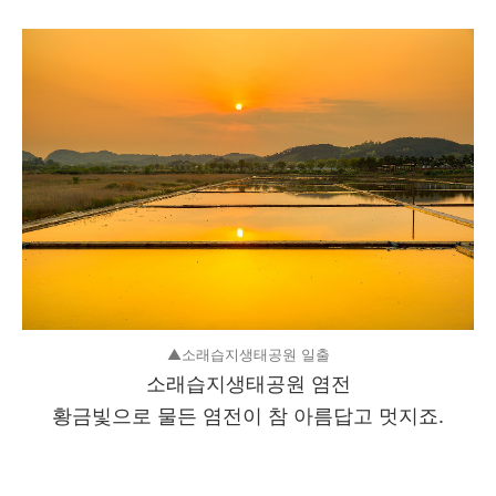
▲소래습지생태공원 일출
소래습지생태공원 염전
황금빛으로 물든 염전이 참 아름답고 멋지죠.