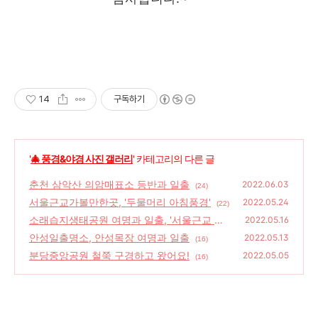
14
구독하기
'
🎄 풍경&야경 사진 갤러리
' 카테고리의 다른 글
춘천 삼악산 의암매표소 등반과 일출
2022.06.03
(24)
서울근교가볼만한곳, '두물머리 아침풍경'
2022.05.24
(22)
소래습지생태공원 여명과 일출, '서울근교 일
2022.05.16
출명소'
안성일출명소, 안성목장 여명과 일출
(14)
2022.05.13
(16)
분당중앙공원 철쭉 구경하고 왔어요!
2022.05.05
(16)