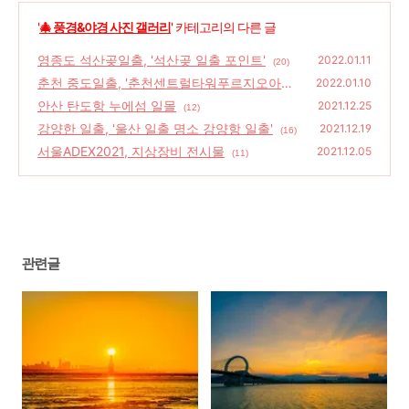
'
🎄 풍경&야경 사진 갤러리
' 카테고리의 다른 글
영종도 석산곶일출, '석산곶 일출 포인트'
2022.01.11
(20)
춘천 중도일출, '춘천센트럴타워푸르지오아파
2022.01.10
트, 온의롯데캐슬스카이클래스아파트'
안산 탄도항 누에섬 일몰
(22)
2021.12.25
(12)
강양한 일출, '울산 일출 명소 강양항 일출'
2021.12.19
(16)
서울ADEX2021, 지상장비 전시물
2021.12.05
(11)
관련글