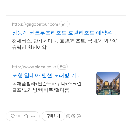
https://gagopatour.com
광고
정동진 썬크루즈리조트 호텔리조트 예약은 가
고파여행
전세버스, 단체세미나, 호텔/리조트, 국내/해외PKG,
유람선 할인예약
http://www.aldea.co.kr
광고
포항 알데아 펜션 노래방 기기
대여
독채풀빌라/핀란드사우나/스크린
골프/노래방/바베큐/멀티룸
13
구독하기