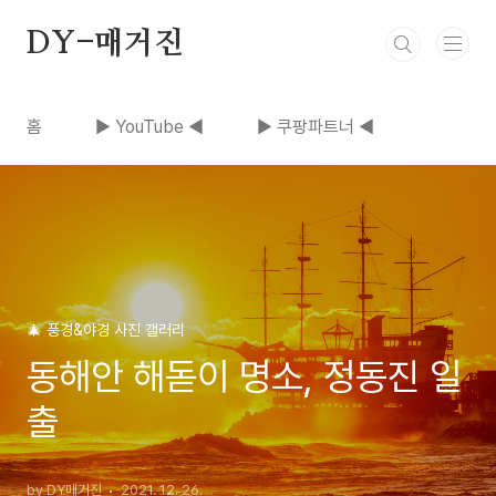
본문 바로가기
DY-매거진
홈
▶ YouTube ◀
▶ 쿠팡파트너 ◀
🎄 풍경&야경 사진 갤러리
동해안 해돋이 명소, 정동진 일
출
by DY매거진
2021. 12. 26.