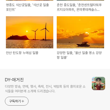
영종도 석산곶일출, '석산곶 일출
춘천 중도일출, '춘천센트럴타워푸
포인트'
르지오아파트, 온의롯데캐슬스카
이클래스아파트'
안산 탄도항 누에섬 일몰
강양한 일출, '울산 일출 명소 강양
항 일출'
DY-매거진
다양한 방송, 연예, 행사, 축제, 전시, 박람회 등의 흥미로운 소
식들을 여러분께 소개해 드리겠습니다.
구독하기