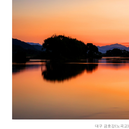
대구 금호강(노곡교) 