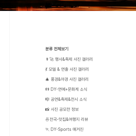
분류 전체보기
👨‍🚀 행사&축제 사진 갤러리
💃 모델 & 연출 사진 갤러리
🎄 풍경&야경 사진 갤러리
👬 DY-연예+문화계 소식
🎼 공연&축제&전시 소식
📸 사진 공모전 정보
🍜전국-맛집&여행지 리뷰
🏃 DY-Sports 매거진