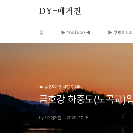
본문 바로가기
DY-매거진
홈
▶ YouTube ◀
▶ 쿠팡파트너
🎄 풍경&야경 사진 갤러리
금호강 하중도(노곡교)
by DY매거진
2020. 10. 5.