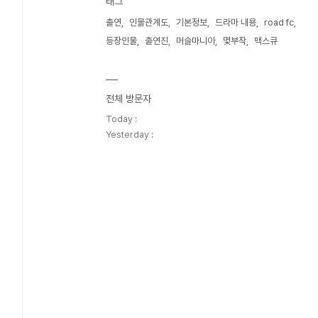
태그
출연
인물관계도
기본정보
드라마 내용
road fc
등장인물
출연진
머슬마니아
몇부작
맥스큐
전체 방문자
Today :
Yesterday :