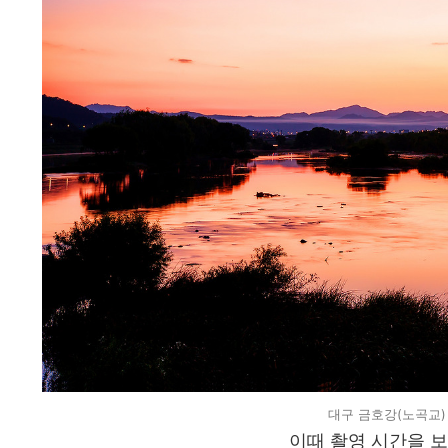
대구 금호강(노곡교) 
이때 촬영 시간을 보