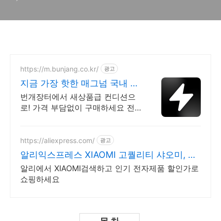
https://m.bunjang.co.kr/
광고
지금 가장 핫한 매그넘 국내 최
대 브랜드 중고거래
번개장터에서 새상품급 컨디션으
로! 가격 부담없이 구매하세요 전
국 각지에서 올라오는 전국구 최다
상품 매일 10만 개 이상의 신규 상
품 업로드
https://aliexpress.com/
광고
알리익스프레스 XIAOMI 고퀄리티 샤오미, 알
리
알리에서 XIAOMI검색하고 인기 전자제품 할인가로
쇼핑하세요