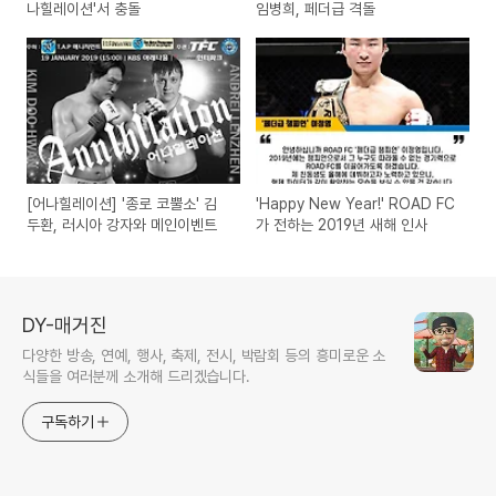
나힐레이션'서 충돌
임병희, 페더급 격돌
[어나힐레이션] '종로 코뿔소' 김
'Happy New Year!' ROAD FC
두환, 러시아 강자와 메인이벤트
가 전하는 2019년 새해 인사
DY-매거진
다양한 방송, 연예, 행사, 축제, 전시, 박람회 등의 흥미로운 소
식들을 여러분께 소개해 드리겠습니다.
구독하기