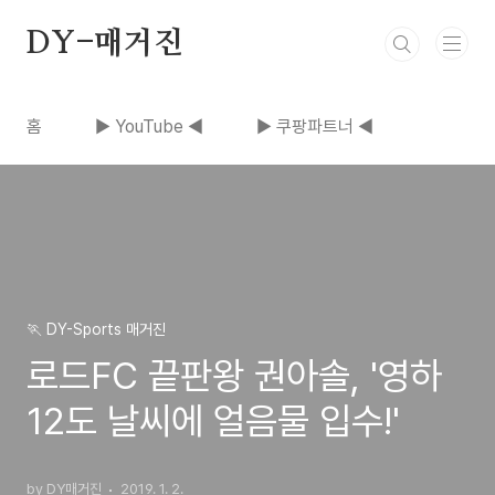
본문 바로가기
DY-매거진
홈
▶ YouTube ◀
▶ 쿠팡파트너 ◀
🏃 DY-Sports 매거진
로드FC 끝판왕 권아솔, '영하
12도 날씨에 얼음물 입수!'
by DY매거진
2019. 1. 2.