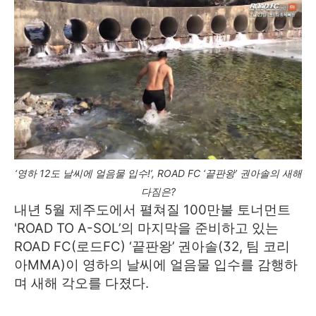
‘영하 12도 날씨에 얼음물 입수!’, ROAD FC ‘끝판왕’ 권아솔의 새해
다짐은?
내년 5월 제주도에서 펼쳐질 100만불 토너먼트
'ROAD TO A-SOL’의 마지막을 준비하고 있는
ROAD FC(로드FC) ‘끝판왕’ 권아솔(32, 팀 코리
아MMA)이 영하의 날씨에 얼음물 입수를 감행하
며 새해 각오를 다졌다.