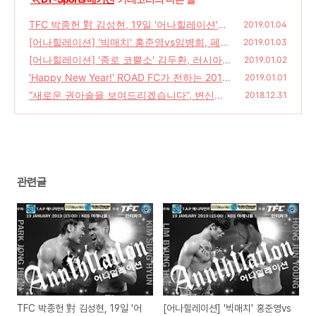
TFC 박종헌 對 김성현, 19일 '어나힐레이션'서
2019.01.04
충돌
[어나힐레이션] '빅매치' 홍준영vs임병희, 페더
(2)
2019.01.03
급 격돌
[어나힐레이션] '종로 코뿔소' 김두환, 러시아
(0)
2019.01.02
강자와 메인이벤트
'Happy New Year!' ROAD FC가 전하는 2019
(0)
2019.01.01
년 새해 인사
“새로운 권아솔을 보여드리겠습니다”, 변신을
(0)
2018.12.31
예고한 ROAD FC ‘끝판왕’ 권아솔
(2)
관련글
TFC 박종헌 對 김성현, 19일 '어
[어나힐레이션] '빅매치' 홍준영vs