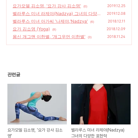
요가모델 김소영, '요가 강사 김소영'
2019.12.25
(0)
벨라루스 미녀 라제야(Nadzya) 그녀의 다양
2019.12.08
한 표현력
벨라루스 미녀 아가씨 '나제야,'Nadzya'
(2)
2018.12.11
(6)
요가 김소영 (Yoga)
2018.12.09
(8)
몸신 개그맨 이한별, '개그우먼 이한별'
2018.11.24
(3)
관련글
요가모델 김소영, '요가 강사 김소
벨라루스 미녀 라제야(Nadzya)
영'
그녀의 다양한 표현력