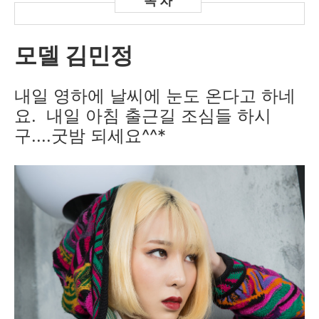
모델 김민정
내일 영하에 날씨에 눈도 온다고 하네
요. 내일 아침 출근길 조심들 하시
구....
굿밤 되세요^^*