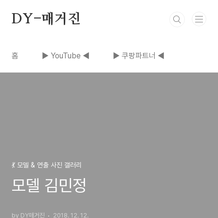
본문 바로가기
DY-매거진
홈
▶ YouTube ◀
▶ 쿠팡파트너 ◀
💃 모델 & 연출 사진 갤러리
모델 김민정
by DY매거진
2018. 12. 12.