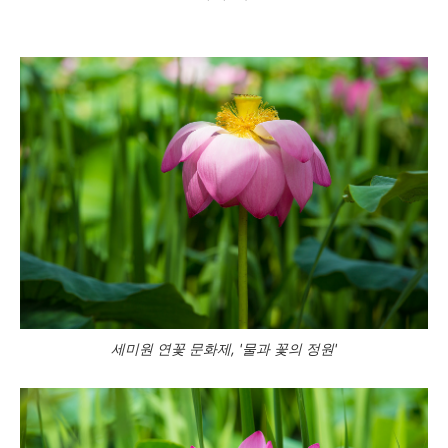
세미원 연꽃 문화제, '물과 꽃의 정원'