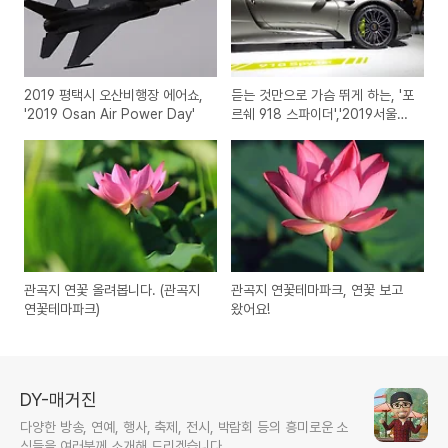
2019 평택시 오산비행장 에어쇼,
듣는 것만으로 가슴 뛰게 하는, '포
'2019 Osan Air Power Day'
르쉐 918 스파이더','2019서울모
터쇼'
관곡지 연꽃 올려봅니다. (관곡지
관곡지 연꽃테마파크, 연꽃 보고
연꽃테마파크)
왔어요!
DY-매거진
다양한 방송, 연예, 행사, 축제, 전시, 박람회 등의 흥미로운 소
식들을 여러분께 소개해 드리겠습니다.