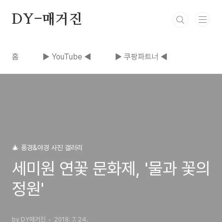
본문 바로가기
DY-매거진
홈
▶ YouTube ◀
▶ 쿠팡파트너 ◀
🎄 풍경&야경 사진 갤러리
세미원 연꽃 문화제, '물과 꽃의
정원'
by DY매거진
2018. 7. 24.