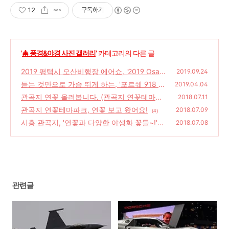
12
구독하기
'
🎄 풍경&야경 사진 갤러리
' 카테고리의 다른 글
2019 평택시 오산비행장 에어쇼, '2019 Osan
2019.09.24
Air Power Day'
듣는 것만으로 가슴 뛰게 하는, '포르쉐 918 스
(4)
2019.04.04
파이더','2019서울모터쇼'
관곡지 연꽃 올려봅니다. (관곡지 연꽃테마파
(2)
2018.07.11
크)
관곡지 연꽃테마파크, 연꽃 보고 왔어요!
(4)
2018.07.09
(4)
시흥 관곡지, '연꽃과 다양한 야생화 꽃들~!'
2018.07.08
(관곡지 연꽃테마파크)
(2)
관련글