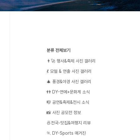
분류 전체보기
👨‍🚀 행사&축제 사진 갤러리
💃 모델 & 연출 사진 갤러리
🎄 풍경&야경 사진 갤러리
👬 DY-연예+문화계 소식
🎼 공연&축제&전시 소식
📸 사진 공모전 정보
🍜전국-맛집&여행지 리뷰
🏃 DY-Sports 매거진