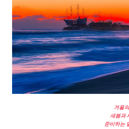
겨울의
새봄과 
준비하는 