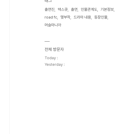
태그
출연진
맥스큐
출연
인물관계도
기본정보
road fc
몇부작
드라마 내용
등장인물
머슬마니아
전체 방문자
Today :
Yesterday :