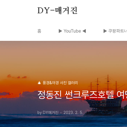
본문 바로가기
DY-매거진
홈
▶ YouTube ◀
▶ 쿠팡파트너
🎄 풍경&야경 사진 갤러리
정동진 썬크루즈호텔 여
by DY매거진
2023. 2. 5.