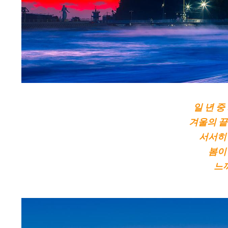
일 년 중
겨울의 끝
서서히
봄이
느