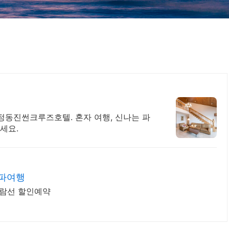
정동진썬크루즈호텔. 혼자 여행, 신나는 파
세요.
고파여행
유람선 할인예약