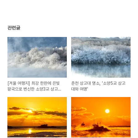
관련글
[겨울 여행지] 최강 한판에 은빛
춘천 상고대 명소, '소양5교 상고
왕국으로 변신한 소양3교 상고대
대와 여명'
와 물안개