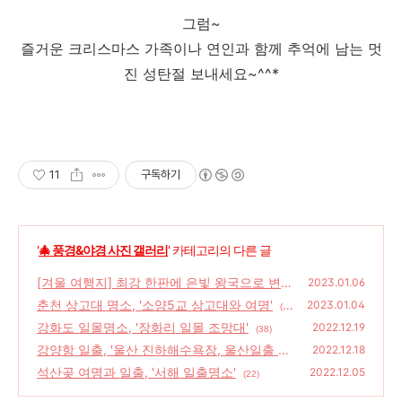
그럼~
즐거운 크리스마스 가족이나 연인과 함께 추억에 남는 멋
진 성탄절 보내세요~^^*
11
구독하기
'
🎄 풍경&야경 사진 갤러리
' 카테고리의 다른 글
[겨울 여행지] 최강 한판에 은빛 왕국으로 변신
2023.01.06
한 소양3교 상고대와 물안개
춘천 상고대 명소, '소양5교 상고대와 여명'
(31)
2023.01.04
(1
강화도 일몰명소, '장화리 일몰 조망대'
7)
2022.12.19
(38)
강양항 일출, '울산 진하해수욕장, 울산일출 명
2022.12.18
소, 명선도, 울산 가볼만한곳'
석산곶 여명과 일출, '서해 일출명소'
(20)
2022.12.05
(22)