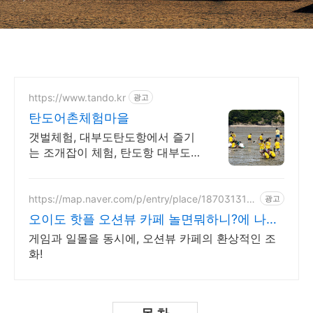
https://www.tando.kr
광고
탄도어촌체험마을
갯벌체험, 대부도탄도항에서 즐기
는 조개잡이 체험, 탄도항 대부도
탄도항에서 갯벌체험이 가능한 곳
입니다,
https://map.naver.com/p/entry/place/187031319
광고
0
오이도 핫플 오션뷰 카페 놀면뭐하니?에 나온
그 카페
게임과 일몰을 동시에, 오션뷰 카페의 환상적인 조
화!