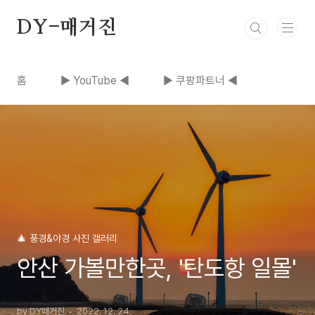
본문 바로가기
DY-매거진
홈
▶ YouTube ◀
▶ 쿠팡파트너 ◀
🎄 풍경&야경 사진 갤러리
안산 가볼만한곳, '탄도항 일몰'
by DY매거진
2022. 12. 24.