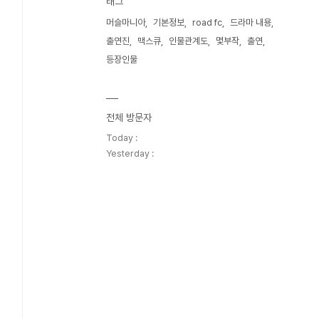
태그
머슬마니아
기본정보
road fc
드라마 내용
출연진
맥스큐
인물관계도
몇부작
출연
등장인물
전체 방문자
Today :
Yesterday :