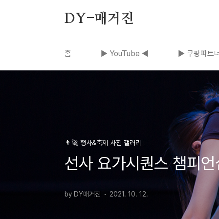
본문 바로가기
DY-매거진
홈
▶ YouTube ◀
▶ 쿠팡파트너
👨‍🚀 행사&축제 사진 갤러리
선사 요가시퀀스 챔피언십
by DY매거진
2021. 10. 12.