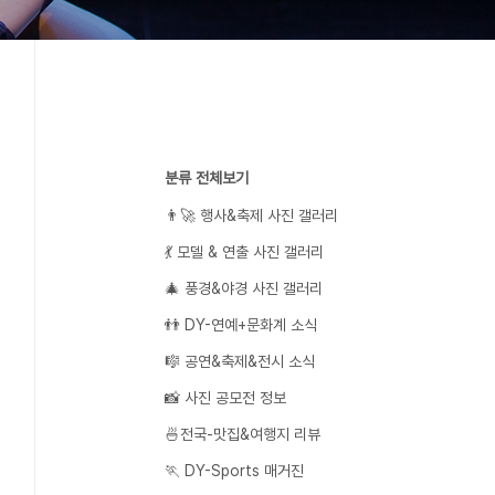
분류 전체보기
👨‍🚀 행사&축제 사진 갤러리
💃 모델 & 연출 사진 갤러리
🎄 풍경&야경 사진 갤러리
👬 DY-연예+문화계 소식
🎼 공연&축제&전시 소식
📸 사진 공모전 정보
🍜전국-맛집&여행지 리뷰
🏃 DY-Sports 매거진