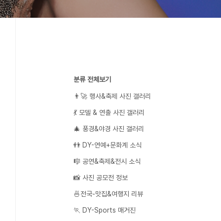
분류 전체보기
👨‍🚀 행사&축제 사진 갤러리
💃 모델 & 연출 사진 갤러리
🎄 풍경&야경 사진 갤러리
👬 DY-연예+문화계 소식
🎼 공연&축제&전시 소식
📸 사진 공모전 정보
🍜전국-맛집&여행지 리뷰
🏃 DY-Sports 매거진