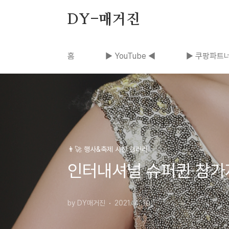
본문 바로가기
DY-매거진
홈
▶ YouTube ◀
▶ 쿠팡파트너
👨‍🚀 행사&축제 사진 갤러리
인터내셔널 슈퍼퀸 참가
by DY매거진
2021. 4. 10.