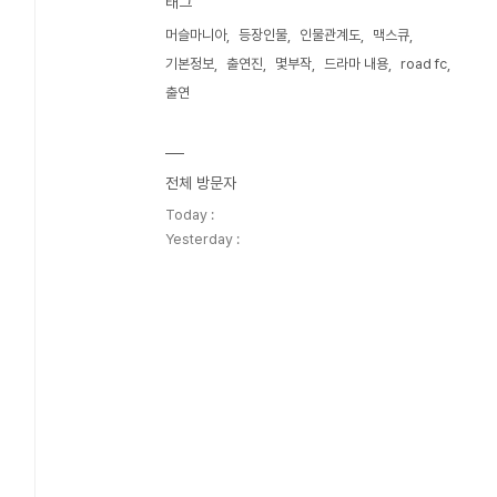
태그
머슬마니아
등장인물
인물관계도
맥스큐
기본정보
출연진
몇부작
드라마 내용
road fc
출연
전체 방문자
Today :
Yesterday :