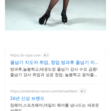
https://k-rope.com
광고
줄넘기 지도자 취업, 창업 방과후 줄넘기 지도
자 양성
방과후,늘봄학교,태권도장 줄넘기 강사 수요 급중!
줄넘기 강사 취업과 성공 창업. 늘봄학교 음악줄넘
기 강사 자격 연수. 지도자 자격증 취득. 강사 활동
을 시작하세요
https://smartstore.naver.com/heroathletic
광고
26년 신상 브랜드
짐웨어,스포츠웨어,데일리 웨어를 넘나드는 새로운
브랜드