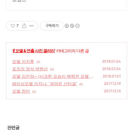
7
구독하기
'
💃 모델 & 연출 사진 갤러리
' 카테고리의 다른 글
모델 이지후
2018.01.04
(2)
포즈의 정석 박현선
2018.01.04
(0)
모델 김민정~ (시크한 모습이 매력전 모델 김
2018.01.01
민정)
레이싱모델 이지나, '귀여운 산타걸'
(0)
2017.12.19
(0)
모델 정미
2017.12.15
(2)
관련글