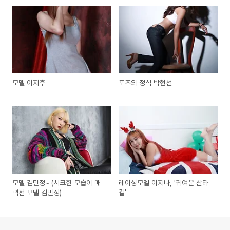
모델 이지후
포즈의 정석 박현선
모델 김민정~ (시크한 모습이 매
레이싱모델 이지나, '귀여운 산타
력전 모델 김민정)
걸'