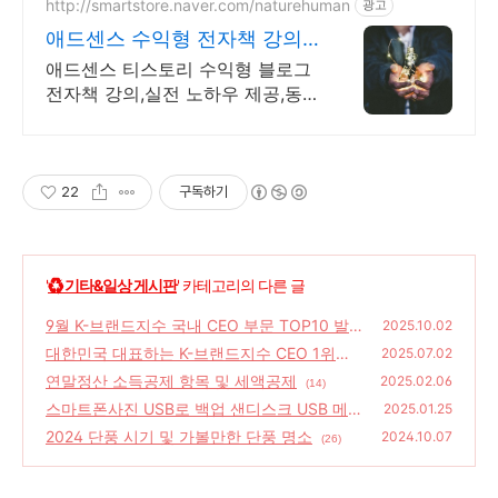
http://smartstore.naver.com/naturehuman
광고
애드센스 수익형 전자책 강의
월100만원 고정 수익발생!
애드센스 티스토리 수익형 블로그
전자책 강의,실전 노하우 제공,동
영상 강의 포함 애드센스 수익을
빠르게 얻는 방법을 전자책과 동영
상으로 초보자도 쉽게 배워요!
22
구독하기
'
♻️ 기타&일상 게시판
' 카테고리의 다른 글
9월 K-브랜드지수 국내 CEO 부문 TOP10 발
2025.10.02
표 '1위 이재용(삼성), 2위 최태원(SK), 3위 정
대한민국 대표하는 K-브랜드지수 CEO 1위는?
2025.07.02
의선(현대차)'
이재용-최태원-정용진
(14)
연말정산 소득공제 항목 및 세액공제
(24)
2025.02.06
(14)
스마트폰사진 USB로 백업 샌디스크 USB 메모
2025.01.25
리 256GB C-Type
2024 단풍 시기 및 가볼만한 단풍 명소
(22)
2024.10.07
(26)