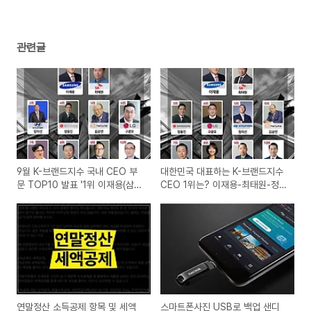
관련글
9월 K-브랜드지수 국내 CEO 부
대한민국 대표하는 K-브랜드지수
문 TOP10 발표 '1위 이재용(삼
CEO 1위는? 이재용-최태원-정용
성), 2위 최태원(SK), 3위 정의선
진
(현대차)'
연말정산 소득공제 항목 및 세액
스마트폰사진 USB로 백업 샌디