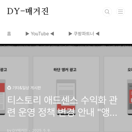
본문 바로가기
DY-매거진
홈
▶ YouTube ◀
▶ 쿠팡파트너 ◀
♻️ 기타&일상 게시판
티스토리 애드센스 수익화 관
련 운영 정책 변경 안내 "앵커
광고, 오퍼월 광고 끄는 방법"
by DY매거진
2025. 5. 8.