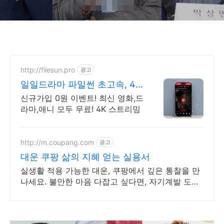
http://filesun.pro
광고
일일드라마 파일썬 초고속, 4K
실시간 보기!
신규가입 0원 이벤트! 최신 영화,드
라마,애니 모두 무료! 4K 스트리밍
http://m.coupang.com
광고
대운 쿠팡 삶의 지혜 얻는 실용서
실생활 적용 가능한 대운, 쿠팡에서 깊은 통찰을 만
나세요. 불안한 마음 다잡고 싶다면, 자기계발 도서,
내면의 평온을 되찾으세요.