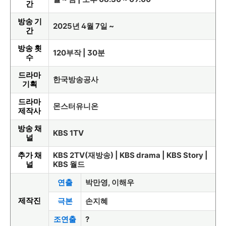
간
방송 기
2025년 4월 7일 ~
간
방송 횟
120부작 | 30분
수
드라마
한국방송공사
기획
드라마
몬스터유니온
제작사
방송 채
KBS 1TV
널
추가 채
KBS 2TV(재방송) | KBS drama | KBS Story |
널
KBS 월드
연출
박만영, 이해우
제작진
극본
손지혜
조연출
?