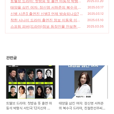
트웰브 드라마: 첫방송 뜻 출연 마동석 박형식
2025.03.20
서인국 12지신의 판타지 액션
태양을 삼킨 여자: 장신영 서하준의 복수극 드
(20)
2025.03.17
라마, 친절한선주씨 후속 드라마, MBC일일드
신병 시즌3 출연진 신병3 언제 방송되나요?
2025.03.12
(1
라마
(18)
착한 사나이 드라마 출연진 정보 이동욱 이성
2)
2025.03.10
경 류혜영 드라마 내용
스프링 피버(드라마)정보 등장인물 안보현 이
(30)
2025.03.05
주빈 드라마 줄거리
(24)
관련글
트웰브 드라마: 첫방송 뜻 출연 마
태양을 삼킨 여자: 장신영 서하준
동석 박형식 서인국 12지신의 판
의 복수극 드라마, 친절한선주씨
타지 액션
후속 드라마, MBC일일드라마