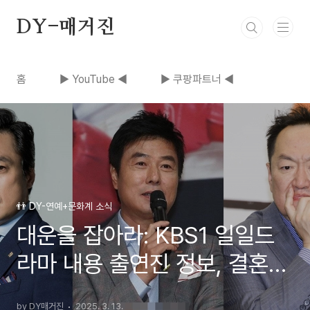
본문 바로가기
DY-매거진
홈
▶ YouTube ◀
▶ 쿠팡파트너 ◀
👬 DY-연예+문화계 소식
대운을 잡아라: KBS1 일일드
라마 내용 출연진 정보, 결혼하
자 맹꽁아 후속 드라마
by DY매거진
2025. 3. 13.