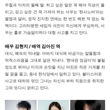
무철과 미자의 둘째 딸. 하고 싶은 말은 꼭 해야 직성이 풀
리고, 갖고 싶은 건 꼭 가져야 하는 서우는 ‘한사노바’라는
별명과 달리, 정작 진지한 연애는 한 번도 해본 적 없는 쑥
맥이다. 고리타분한 세입자 석진이 자신에게 무심하자, 서
우는 홀로 가슴앓이하다 대형 사고를 치고 만다.
배우 김현지 / 배역 김아진 역
대식, 혜숙의 막내딸. 아버지 대식에 버금가는 알뜰함과
억척스러움을 그대로 닮은 막내다. ‘현대판 장금이’라 불릴
정도로 뛰어난 미각과 손맛을 지닌 아진은 작은 가게를 차
릴 꿈을 품고, 동네 한식당에서 일하고 있다. 불미스러운
사고로 태하와 엮인 그녀는 자신의 부하 직원으로 취직한
그와 또다시 얽히고 만다.