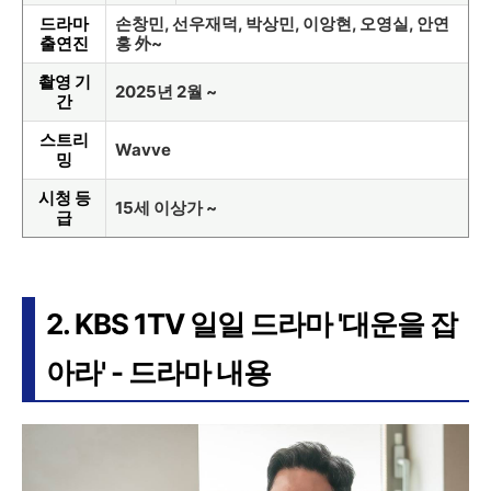
드라마
손창민, 선우재덕, 박상민, 이앙현, 오영실, 안연
출연진
홍 外~
촬영 기
2025년 2월 ~
간
스트리
Wavve
밍
시청 등
15세 이상가 ~
급
2. KBS 1TV 일일 드라마 '대운을 잡
아라' - 드라마 내용