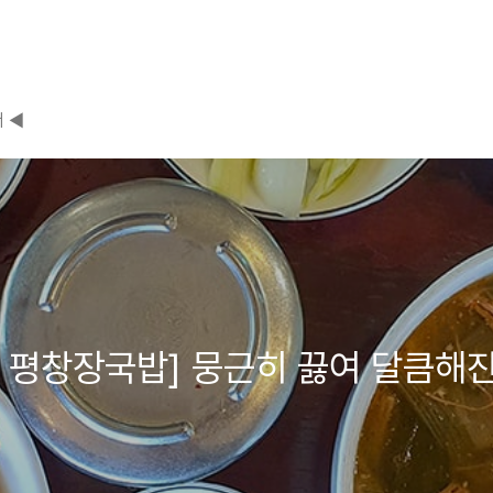
 ◀
- 평창장국밥] 뭉근히 끓여 달큼해