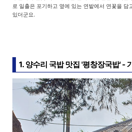
로 일출은 포기하고 옆에 있는 연밭에서 연꽃을 담
있더군요.
1. 양수리 국밥 맛집 '평창장국밥' -