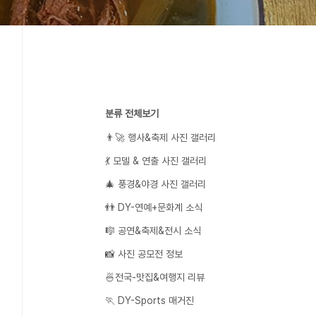
분류 전체보기
👨‍🚀 행사&축제 사진 갤러리
💃 모델 & 연출 사진 갤러리
🎄 풍경&야경 사진 갤러리
👬 DY-연예+문화계 소식
🎼 공연&축제&전시 소식
📸 사진 공모전 정보
🍜전국-맛집&여행지 리뷰
🏃 DY-Sports 매거진