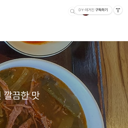
DY-매거진
구독하기
진 깔끔한 맛