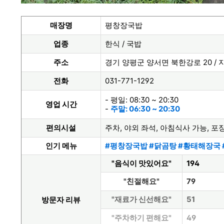
매장명
평창장국밥
업종
한식 / 국밥
주소
경기 양평군 양서면 북한강로 20 / 지
전화
031-771-1292
- 평일: 08:30 ~ 20:30
영업 시간
-
주말: 06:30 ~ 20:30
편의시설
주차, 야외 좌석, 아침식사 가능, 포장
인기 메뉴
#평창장국밥 #닭곰탕 #황태해장국
"음식이 맛있어요"
194
"친절해요"
79
"재료가 신선해요"
51
방문자 리뷰
"주차하기 편해요"
49