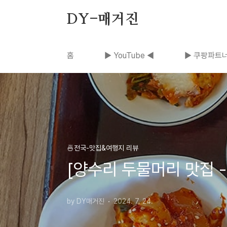
본문 바로가기
DY-매거진
홈
▶ YouTube ◀
▶ 쿠팡파트너
🍜전국-맛집&여행지 리뷰
[양수리 두물머리 맛집 
by DY매거진
2024. 7. 24.