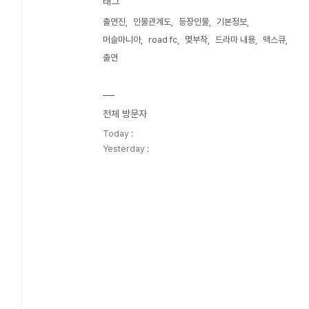
태그
출연진
인물관계도
등장인물
기본정보
머슬마니아
road fc
몇부작
드라마 내용
맥스큐
출연
전체 방문자
Today :
Yesterday :