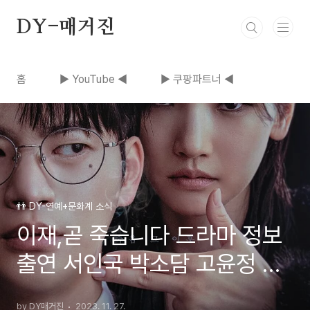
본문 바로가기
DY-매거진
홈
▶ YouTube ◀
▶ 쿠팡파트너 ◀
👬 DY-연예+문화계 소식
이재,곧 죽습니다 드라마 정보
출연 서인국 박소담 고윤정 줄
거리 몇부작
by DY매거진
2023. 11. 27.