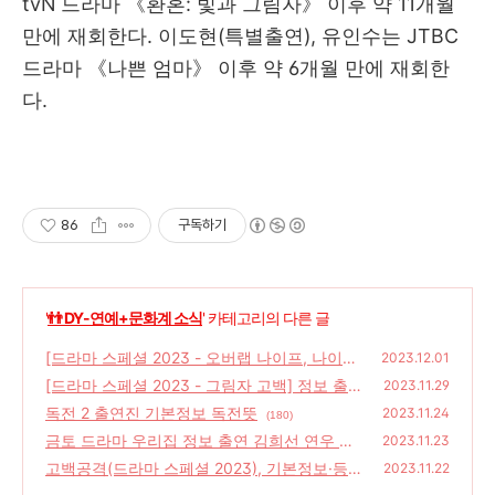
tvN 드라마 《환혼: 빛과 그림자》 이후 약 11개월
만에 재회한다. 이도현(특별출연), 유인수는 JTBC
드라마 《나쁜 엄마》 이후 약 6개월 만에 재회한
다.
86
구독하기
'
👬 DY-연예+문화계 소식
' 카테고리의 다른 글
[드라마 스페셜 2023 - 오버랩 나이프, 나이
2023.12.01
프] 기본정보 출연(등장인물) 미리보기 다시보
[드라마 스페셜 2023 - 그림자 고백] 정보 출
2023.11.29
기
연 렌(REN) 박상남 홍승희 함은정 티저보기 다
(208)
독전 2 출연진 기본정보 독전뜻
2023.11.24
(180)
시보기
(172)
금토 드라마 우리집 정보 출연 김희선 연우 황
2023.11.23
찬성 몇부작 드라마내용
고백공격(드라마 스페셜 2023), 기본정보·등
(204)
2023.11.22
장인물·줄거리·고백공격이란!
(180)