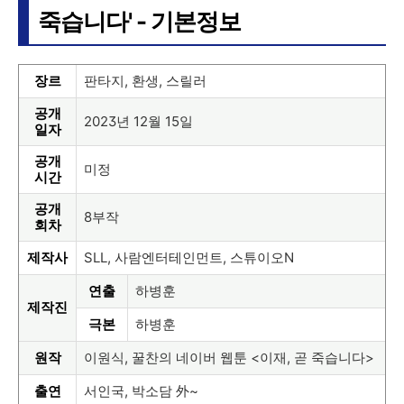
죽습니다' - 기본정보
장르
판타지, 환생, 스릴러
공개
2023년 12월 15일
일자
공개
미정
시간
공개
8부작
회차
제작사
SLL, 사람엔터테인먼트, 스튜이오N
연출
하병훈
제작진
극본
하병훈
원작
이원식, 꿀찬의 네이버 웹툰 <이재, 곧 죽습니다>
출연
서인국, 박소담 外~