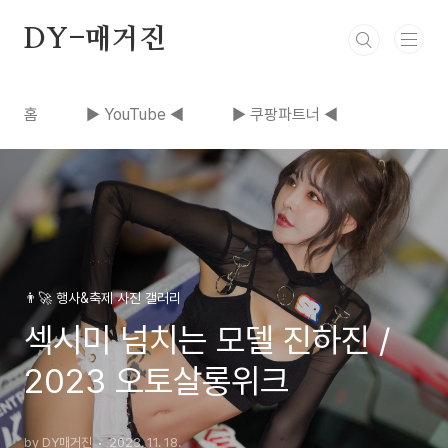
본문 바로가기
DY-매거진
홈
▶ YouTube ◀
▶ 쿠팡파트너 ◀
👨‍🚀 행사&축제 사진 갤러리
섹시미 넘치는 모델 진하진 /
2023 오토살롱위크
by DY매거진
2023. 11. 18.