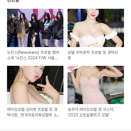
관련글
뉴진스(NewJeans) 프로필 멤버
모델 손비로하 프로필 및 경력사
소개 '뉴진스 2024 F/W 서울패
항
션위크 포토월'
레이싱모델 김라영 프로필 및 경
송주아 레이싱모델 겸 코스어,
력사항, '한국자동차튜닝협회 소
'2023 오토살롱위크 모델'
개'