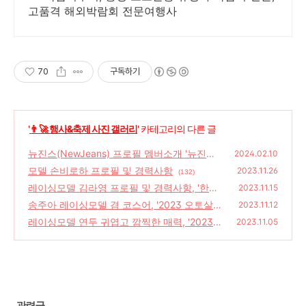
고품격 해외박람회 전문여행사
70
구독하기
'
👨‍🚀 행사&축제 사진 갤러리
' 카테고리의 다른 글
뉴진스(NewJeans) 프로필 멤버소개 '뉴진스
2024.02.10
2024 F/W 서울패션위크 포토월'
모델 손비로하 프로필 및 경력사항
(254)
2023.11.26
(132)
레이싱모델 김라영 프로필 및 경력사항, '한국
2023.11.15
자동차튜닝협회 소개'
송주아 레이싱모델 겸 코스어, '2023 오토살롱
(126)
2023.11.12
위크 모델'
레이싱모델 연두 귀엽고 깜찍한 매력, '2023
(85)
2023.11.05
오토살롱위크'
(100)