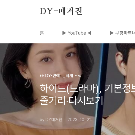
본문 바로가기
DY-매거진
홈
▶ YouTube ◀
▶ 쿠팡파트너
👬 DY-연예+문화계 소식
하이드(드라마), 기본
줄거리·다시보기
by DY매거진
2023. 10. 21.