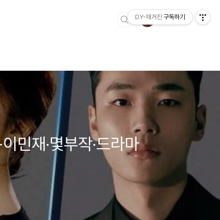
DY-매거진
구독하기
-이민재·몇부작·드라마