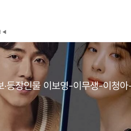
 ◀
정보·등장인물 이보영-이무생-이청아