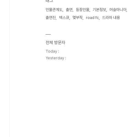
태그
인물관계도
출연
등장인물
기본정보
머슬마니아
출연진
맥스큐
몇부작
road fc
드라마 내용
전체 방문자
Today :
Yesterday :