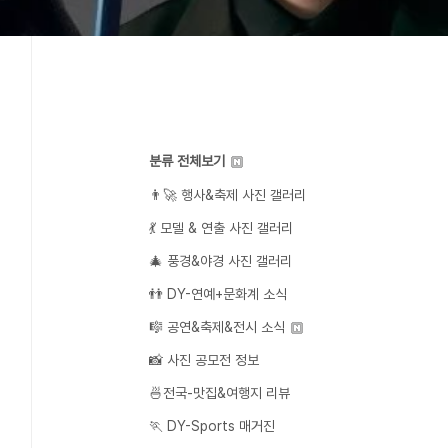
분류 전체보기
👨‍🚀 행사&축제 사진 갤러리
💃 모델 & 연출 사진 갤러리
🎄 풍경&야경 사진 갤러리
👬 DY-연예+문화계 소식
🎼 공연&축제&전시 소식
📸 사진 공모전 정보
🍜전국-맛집&여행지 리뷰
🏃 DY-Sports 매거진