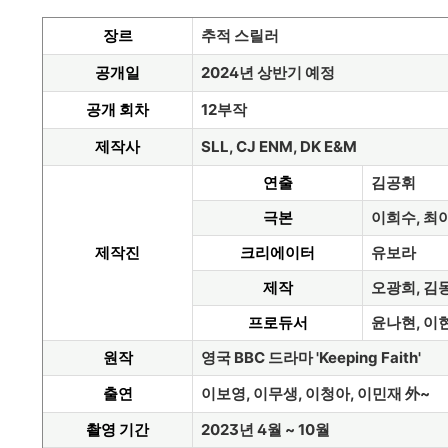
장르
추적 스릴러
공개일
2024년 상반기 예정
공개 회차
12부작
제작사
SLL, CJ ENM, DK E&M
연출
김공휘
극본
이희수, 최
제작진
크리에이터
유보라
제작
오광희, 김
프로듀서
윤나현, 이
원작
영국 BBC 드라마 'Keeping Faith'
출연
이보영, 이무생, 이청아, 이민재 外~
촬영 기간
2023년 4월 ~ 10월