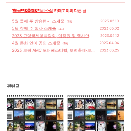
'
🎼 공연&축제&전시 소식
' 카테고리의 다른 글
5월 둘째 주 방송행사 스케줄
2023.05.10
(48)
5월 첫째 주 행사 스케줄
2023.05.02
(41)
2023 고양국제꽃박람회, 입장권 및 행사안내
2023.04.12
4월 문화 연예 공연 스케줄
(32)
2023.04.06
(40)
2023 보령 AMC 모터페스티벌, 보령축제·보령
2023.03.25
모터페스티벌·레이싱모델
(38)
관련글