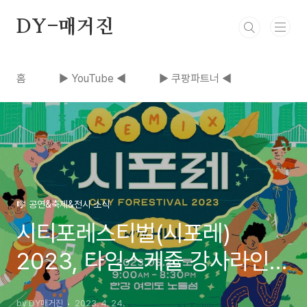
본문 바로가기
DY-매거진
홈
▶ YouTube ◀
▶ 쿠팡파트너 ◀
🎼 공연&축제&전시 소식
시티포레스티벌(시포레)
2023, 타임스케줄 강사라인업
아티스트소개 티켓예매'
by DY매거진
2023. 4. 24.