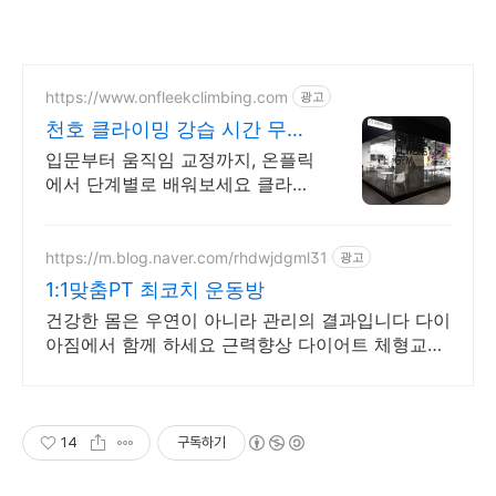
https://www.onfleekclimbing.com
광고
천호 클라이밍 강습 시간 무제
한
입문부터 움직임 교정까지, 온플릭
에서 단계별로 배워보세요 클라이
밍이 처음이라면? 온플릭으로 오
세요! 시간 무제한
https://m.blog.naver.com/rhdwjdgml31
광고
1:1맞춤PT 최코치 운동방
건강한 몸은 우연이 아니라 관리의 결과입니다 다이
아짐에서 함께 하세요 근력향상 다이어트 체형교정
케어까지 개인맞춤형 전문 트레이닝을 경험하세요
14
구독하기