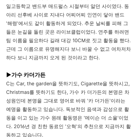
일고등학교 밴드부 매드펄스 시절부터 알던 사이였다. 동
아리 선후베 사이로 지내다 어찌어찌 인연이 닿아 밴드
'해령'에서도 같이 활동하게 되었다. 추운 날씨를 피해 그
들은 눈길을 돌린 곳은 라이브클럽이었다. 연주를 하려면
팀 이름을 필요하다 길래 대강 10CM로 짓고 활동을 했다.
근데 그 이름으로 유명해지다 보니 바꿀 수 없고 여차저차
하다 보니 지금까지 오게 된 것이라고 한다.
▶가수
카더가든
C는 Car, the garden을 뜻하기도, Cigarette을 뜻하시고,
Christmas를 뜻하기도 한다, 가수 카 더가든의 본명은 차
성원인데 본명을 그대로 영어로 바꿔 '카 더가든'이라는
예명을 활동하고 있습니다. 독보적인 음색과 감성으로 활
동을 이고 있는 가수 원래 활동명은 '메이슨 더 소울'이었
다. 2016년 경 친한 동료인 '오혁'의 추천으로 지금까지 활
동하고 있습니다.