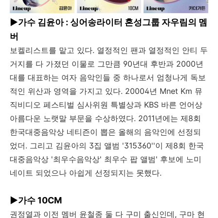
▶
가수 김윤아 : 싱어송라이터 혼성그룹 자우림의 멤
버
보켈리스트를 맡고 있다. 열정적인 팬과 열정적인 안티 두
거지를 다 가졌던 이물로 그만큼 90년대 후반과 2000년
대를 대표하는 여자 음악인들 중 하나로서 엄청나게 독보
적인 위산과 영역을 가지고 있다. 20004년 Mnet Km 뮤
직비디오 페스티벌 심사위원 특별상과 KBS 바른 언어상
아름다운 노랫말 부문을 수상하였다. 2011년에는 제8회
한국대중음악상 네티즌이 뽑은 올해의 음악인에 선정되
었더. 그리고 김윤아의 3집 앨범 '315360''이 제8회 한국
대중음악상 '최우수음악상' 최우수 팝 앨범' 후보에 노미
네이트 되었으나 아쉽게 선정되지는 못했다.
▶
가수 10CM
권정열과 이전 멤버 윤철종 둘 다 구미 출신인데, 구마 현