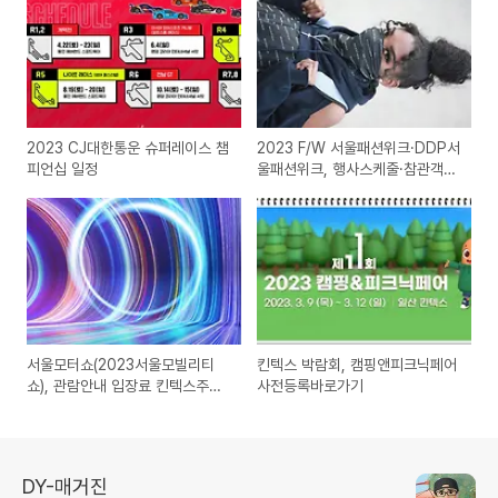
2023 CJ대한통운 슈퍼레이스 챔
2023 F/W 서울패션위크·DDP서
피언십 일정
울패션위크, 행사스케줄·참관객
사전등록
서울모터쇼(2023서울모빌리티
킨텍스 박람회, 캠핑앤피크닉페어
쇼), 관람안내 입장료 킨텍스주차
사전등록바로가기
요금 모델 라인업
DY-매거진