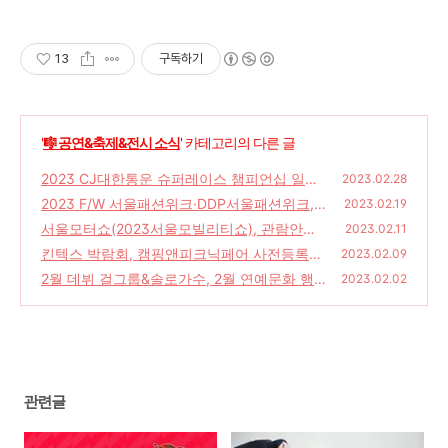
13
구독하기
'
🎼 공연&축제&전시 소식
' 카테고리의 다른 글
2023 CJ대한통운 슈퍼레이스 챔피언십 일정
2023.02.28
2023 F/W 서울패션위크·DDP서울패션위크,
(36)
2023.02.19
행사스케줄·참관객 사전등록
서울모터쇼(2023서울모빌리티쇼), 관람안내
(25)
2023.02.11
입장료 킨텍스주차요금 모델 라인업
킨텍스 박람회, 캠핑앤피크닉페어 사전등록바
(26)
2023.02.09
로가기
2월 데뷔 걸그룹&솔로가수, 2월 연예문화 행
(21)
2023.02.02
사 스케줄
(34)
관련글