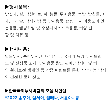
▶행사품목 :
낚싯대, 릴, 낚싯바늘, 찌, 봉돌, 루어용품, 떡밥, 받침틀, 좌
대, 파라솔, 낚시가방 등 낚시용품, 캠핑·레저·아웃도어·안
전용품, 캠핑차량 및 수상레저스포츠용품, 해양 관
광 및 치유 등
▶행사내용 :
민물낚시, 루어낚시, 바다낚시 등 국내외 유명 낚시브랜
드 및 신상품 소개, 낚시용품 할인 판매, 낚시터 및 해
양 환경보전 캠페인 등 각종 이벤트를 통한 지속가능 낚시
와 건전한 문화 선도
▶한국국제낚시박람회 모델 라인업
*2022 송주아, 임서아, 셀레나, 서윤아.. 등