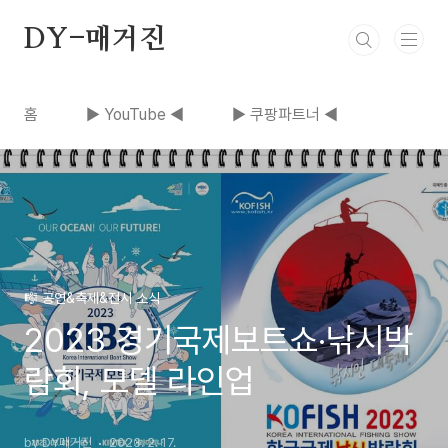
본문 바로가기
DY-매거진
홈
▶ YouTube ◀
▶ 쿠팡파트너 ◀
🎼 공연&축제&전시 소식
2023 경기국제보트쇼·낚시박
람회, 모델 라인업
by DY매거진
2023. 2. 17.