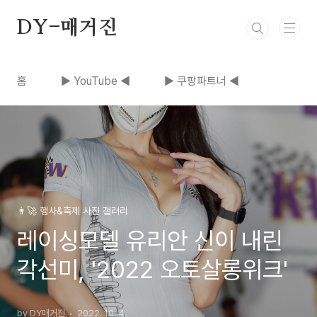
본문 바로가기
DY-매거진
홈
▶ YouTube ◀
▶ 쿠팡파트너 ◀
👨‍🚀 행사&축제 사진 갤러리
레이싱모델 유리안 신이 내린
각선미, '2022 오토살롱위크'
by DY매거진
2022. 10. 4.