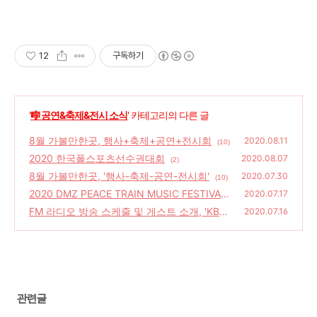
12
구독하기
'
🎼 공연&축제&전시 소식
' 카테고리의 다른 글
8월 가볼만한곳, 행사+축제+공연+전시회
2020.08.11
(10)
2020 한국폴스포츠선수권대회
2020.08.07
(2)
8월 가볼만한곳, '행사-축제-공연-전시회'
2020.07.30
(10)
2020 DMZ PEACE TRAIN MUSIC FESTIVAL-
2020.07.17
라인업 소개
FM 라디오 방송 스케줄 및 게스트 소개, 'KBS
(4)
2020.07.16
쿨FM, MBC FM4U, SBS 파워FM, 아리랑라디
오'
(10)
관련글