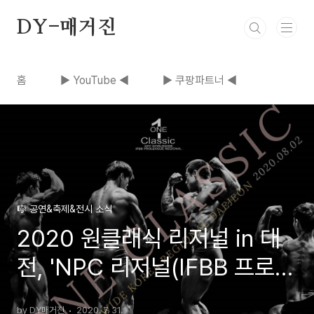
본문 바로가기
DY-매거진
홈
▶ YouTube ◀
▶ 쿠팡파트너 ◀
🎼 공연&축제&전시 소식
2020 원클래식 리저널 in 대
전, 'NPC 리저널(IFBB 프로리
그리저널)'
by DY매거진
2020. 7. 31.