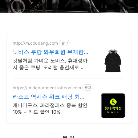
http://m.coupang.com
광고
노비스 쿠팡 와우회원 무제한
무료배송
깃털처럼 가벼운 노비스, 휴대성까
지 좋은 쿠팡! 오리털 충전재로 따
뜻한 여성패딩, 쿠팡 로켓배송으로
빠르게 만나요.
https://m.department.lotteon.com
광고
라스트 역시즌 위크 패딩 최대
74% 할인
캐나다구스, 파라점퍼스 중복 할인
10% + 카드 할인 10%