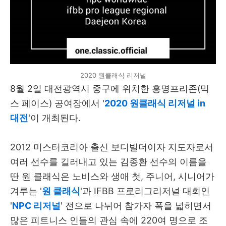
2020 원클래식 리저널
8월 2일 대전광역시 중구에 위치한 홍명프리존(믹
스 페이스) 공여장에서 '
2020 원클래식 리저널 in
대전
'이 개최된다.
2012 미스터코리아 출신 보디빌더이자 지도자로서
여러 선수를 길러내고 있는 김종환 선수의 이름을
딴 원 클래식은 노비스와 생애 첫, 주니어, 시니어가
겨루는 '
원 클래식
'과 IFBB 프로리그리저널 대회인
'
NPC 리저널
' 전으로 나뉘어 참가자 폭을 넓히면서
많은 피트니스 인들의 관심 속에 220여 명으로 조