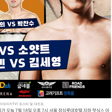
C x 아프리카TV) 포스터 및 대진표
대회가 오늘 7월 18일 오후 7시 서울 잠심롯데호텔 지하 핫식스 아