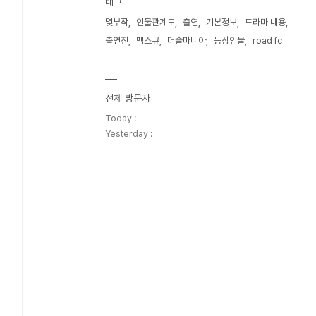
태그
몇부작
인물관계도
출연
기본정보
드라마 내용
출연진
맥스큐
머슬마니아
등장인물
road fc
전체 방문자
Today :
Yesterday :