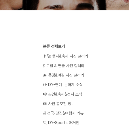
분류 전체보기
👨‍🚀 행사&축제 사진 갤러리
💃 모델 & 연출 사진 갤러리
🎄 풍경&야경 사진 갤러리
👬 DY-연예+문화계 소식
🎼 공연&축제&전시 소식
📸 사진 공모전 정보
🍜전국-맛집&여행지 리뷰
🏃 DY-Sports 매거진