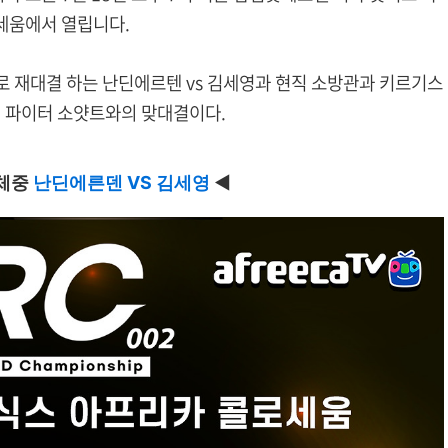
세움에서 열립니다.
으로 재대결 하는 난딘에르텐 vs 김세영과 현직 소방관과 키르기스
 파이터 소얏트와의 맞대결이다.
약체중
난딘에른덴 VS 김세영
◀