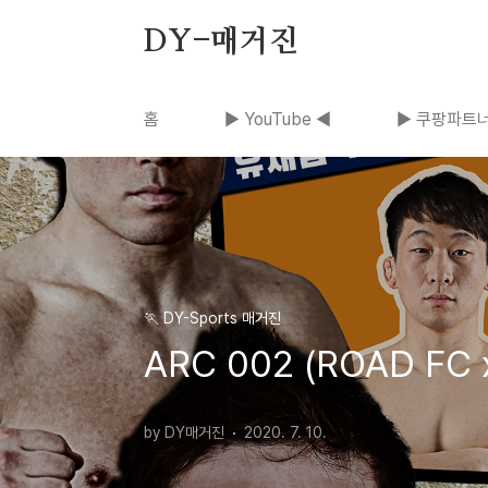
본문 바로가기
DY-매거진
홈
▶ YouTube ◀
▶ 쿠팡파트너
🏃 DY-Sports 매거진
ARC 002 (ROAD F
by DY매거진
2020. 7. 10.