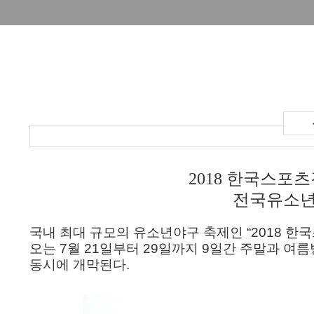
한국스포츠
2018
전국유소년
국내 최대 규모의 유소년야구 축제인
“
2018
한국
오는
7
월
21
일부터
29
일까지
9
일간 주말과 여름
동시에 개막된다
.