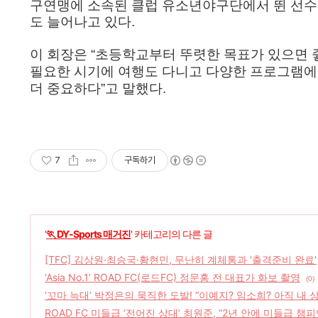
구연맹에 소속된 클럽 유소년야구단에서 뛴 선수
도 늘어나고 있다
.
이 회장은
“
초등학교부터 뚜렷한 목표가 있으면 
필요한 시기에 여행도 다니고 다양한 프로그램에
더 중요하다
”
고 말했다
.
7
구독하기
'
🏃 DY-Sports 매거진
' 카테고리의 다른 글
[TFC] 김상원·최승국·황현민, 무난히 계체통과 '출격준비 완료'
‘Asia No.1’ ROAD FC(로드FC) 정문홍 전 대표가 화보 촬영
(0)
‘꼬마 늑대’ 박정은의 묵직한 도발! “이예지? 임소희? 아직 내 
ROAD FC 미들급 ‘전어진 상대’ 최원준, “2년 안에 미들급 챔피