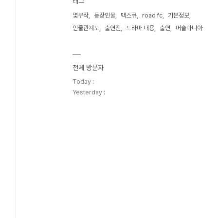
태그
몇부작
등장인물
맥스큐
road fc
기본정보
인물관계도
출연진
드라마 내용
출연
머슬마니아
전체 방문자
Today :
Yesterday :