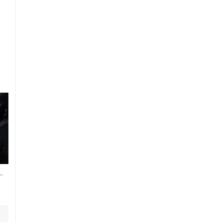
 최원준, “2년 안에 미들급 챔피언이 될 것”