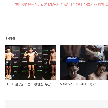
‘암바왕’ 윤동식, ‘일본 MMA의 전설’ 사쿠라바 카즈시와 함께
관련글
[TFC] 김상원·최승국·황현민, 무난히 계체통과 '출격준비 완료'
‘Asia No.1’ ROAD FC(로드FC) 정문홍 전 대표가 화보 촬영