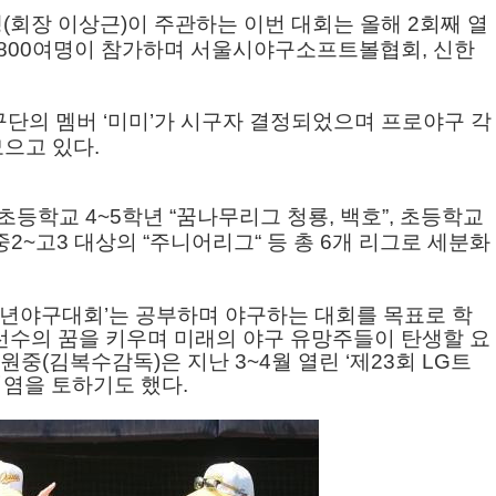
맹
(
회장 이상근
)
이 주관하는 이번 대회는 올해
2
회째 열
800
여명이 참가하며 서울시야구소프트볼협회
,
신한
구단의 멤버
‘
미미
’
가 시구자 결정되었으며 프로야구 각
모으고 있다
.
초등학교
4~5
학년
“
꿈나무리그 청룡
,
백호
”
,
초등학교
중
2~
고
3
대상의
“
주니어리그
“
등 총
6
개 리그로 세분화
소년야구대회
’
는 공부하며 야구하는 대회를 목표로 학
선수의 꿈을 키우며 미래의 야구 유망주들이 탄생할 요
청원중
(
김복수감독
)
은 지난
3~4
월 열린
‘
제
23
회
LG
트
기염을 토하기도 했다
.