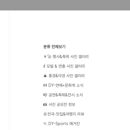
분류 전체보기
👨‍🚀 행사&축제 사진 갤러리
💃 모델 & 연출 사진 갤러리
🎄 풍경&야경 사진 갤러리
👬 DY-연예+문화계 소식
🎼 공연&축제&전시 소식
📸 사진 공모전 정보
🍜전국-맛집&여행지 리뷰
🏃 DY-Sports 매거진