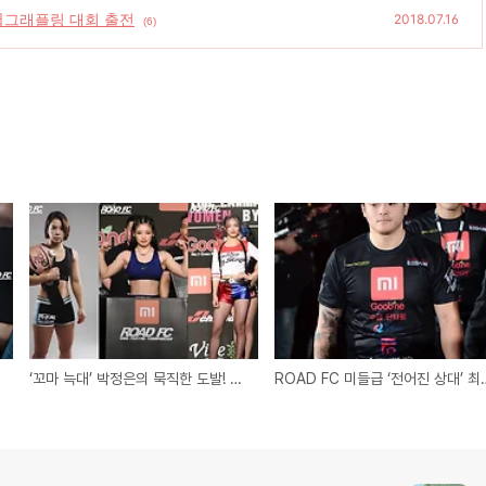
 日그래플링 대회 출전
2018.07.16
(6)
‘꼬마 늑대’ 박정은의 묵직한 도발! “이예지? 임소희? 아직 내 상대 아냐”
ROAD FC 미들급 ‘전어진 상대’