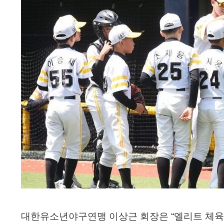
대한유소년야구연맹 이상근 회장은
“
엘리트 체육