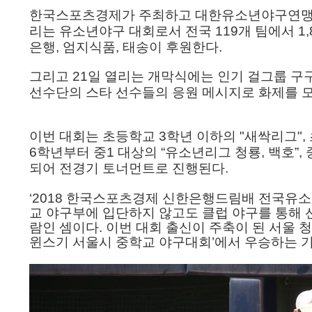
한국스포츠경제가 주최하고 대한유소년야구연
리는 유소년야구 대회로서 전국
119
개 팀에서
1,
은행
,
엄지식품
,
태송
이 후원한다
.
그리고
21
일 열리는 개막식에는 인기 걸그룹 구
선수단의 스타 선수들의 응원 메시지로 화제를 
이번 대회는 초등학교
3
학년 이하의
"
새싹리그
",
6
학년부터 중
1
대상의
“
유소년리그 청룡
,
백호
”
,
되어 전경기 토너먼트로 진행된다
.
‘
2018
한국스포츠경제 신한은행드림배 전국유
교 야구부에 입단하지 않고도 클럽 야구를 통해 
람인 셈이다
.
이번 대회 출신이 주축이 된 서울 
윈스기 서울시 중학교 야구대회
’
에서 우승하는 