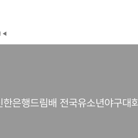
 ◀
 신한은행드림배 전국유소년야구대회