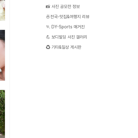
📸 사진 공모전 정보
🍜전국-맛집&여행지 리뷰
🏃 DY-Sports 매거진
💪 보디빌딩 사진 갤러리
♻️ 기타&일상 게시판