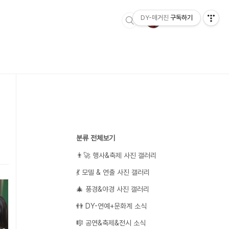
DY-매거진
구독하기
분류 전체보기
👨‍🚀 행사&축제 사진 갤러리
💃 모델 & 연출 사진 갤러리
🎄 풍경&야경 사진 갤러리
👬 DY-연예+문화계 소식
🎼 공연&축제&전시 소식