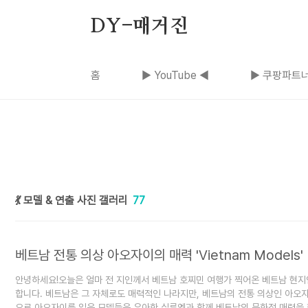
본문 바로가기
DY-매거진
홈
▶ YouTube ◀
▶ 쿠팡파트너
💃 모델 & 연출 사진 갤러리
77
베트남 전통 의상 아오자이의 매력 'Vietnam Models'
안녕하세요!오늘은 얼마 전 지인께서 베트남 호찌민 여행가 찍어온 베트남 현지
합니다. 베트남은 그 자체로도 매력적인 나라지만, 베트남의 전통 의상인 아오
으로 아오자이를 입은 모델들은 우아한 실루엣과 함께 베트남의 문화적 매력을 