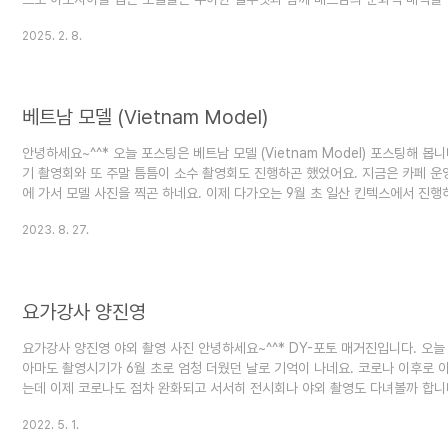
뿐만 아니라, 꽃무늬 자수가 들어간 아오자이는 특히 자연과의 조화를 잘 나타내
2025. 2. 8.
들이 아오자이를 입고 다양한 장소에서 촬영한 사진들을 소개해 드리겠습니다. 
란색 아오자이를 입고, 작은 부채를 들고 있습니다. 그녀의 길고 검은 머리카락.
베트남 모델 (Vietnam Model)
안녕하세요~^^* 오늘 포스팅은 베트남 모델 (Vietnam Model) 포스팅해 봅
기 촬영회와 또 주말 틈틈이 소수 촬영회도 진행하곤 했었어요. 지금은 카페 운
에 가서 모델 사진을 찍곤 하네요. 이제 다가오는 9월 초 일산 킨텍스에서 진
가끔 포스팅해 드리겠습니다. Vietnam Model - Posting
2023. 8. 27.
요가강사 양진영
요가강사 양진영 야외 촬영 사진 안녕하세요~^^* DY-포토 매거진입니다. 오늘
아마도 촬영시기가 6월 초로 엄청 더웠던 날로 기억이 나네요. 코로나 이후로 
는데 이제 코로나도 점차 완화되고 서서히 전시회나 야외 촬영도 다녀볼까 합니다
하네요. 새로운 5월도 늘 즐겁고 행복한 한 달 보내시길 바랍니다.~^^*
2022. 5. 1.