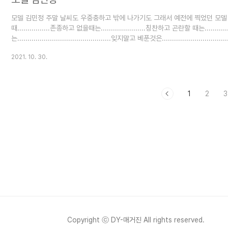
모델 김민정 주말 날씨도 우중충하고 밖에 나가기도 그래서 예전에 찍었던 모델
때................존종하고 없을때는......................칭찬하고 곤란할 때는..........
는..............................................잊지말고 베푼것은.......................
은...........................................................잊어라 즐거운 주말 행복
2021. 10. 30.
1
2
3
Copyright ⓒ DY-매거진 All rights reserved.