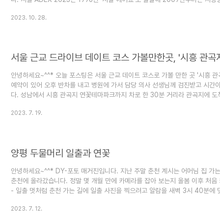
주·방산분위 전문 종합 무역 전시회입니다. 이번 '서울 ADEX 2023'은 10월
2023. 10. 28.
행사를 운영하였고, 일반인 관람은 10월 21일에서 22일까지 이틀간 입장 관람을
다 10월 18일(수) 다녀왔..
서울 근교 드라이브 데이트 코스 가볼만한곳, '시흥 관곡
안녕하세요~^^* 오늘 포스팅은 서울 근교 데이트 코스로 가볼 만한 곳 '시흥 
예약이 있어 오후 반차를 내고 병원에 가서 담당 의사 선생님께 검진받고 시
다. 성남에서 시흥 관곡지 연꽃테마파크까지 차로 한 30분 거리라 관곡지에 도
꽃테마파크 주차장과 도로 양 옆 갓길에 차들로 꽉 차 있었어요. 매년 이맘때 줌
2023. 7. 19.
다녀오곤 하는데 멋처럼 평일에 시간이 되어 가보았습니다. 목차 1. 시흥 관곡
갖는 상징성과 역사성을 기리기 위하여 관곡지 주변 19.3ha의 논에..
양평 두물머리 일출과 연꽃
안녕하세요~^^* DY-포토 매거진입니다. 지난 주말 춘천 계시는 어머님 집 가
춘천에 올라갔습니다. 정말 몇 개월 만에 카메라를 잡아 보는지 올봄 이후 처음 
- 일출 멋처럼 춘천 가는 길에 일출 사진을 찍으려고 알람을 새벽 3시 40분에
고 잠을 청했습니다. 새벽 3시 40분에 알람이 울리고 일어나 폰으로 날씨를 
2023. 7. 12.
슬 내리고 있더군요. 어차피 춘천으로 가는 길이니 가보자 싶어 카메라 장비를 
트에 도착하니 비는 그치고 저 멀리 양평 쪽은 구름 사이로..