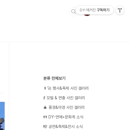
DY-매거진
구독하기
분류 전체보기
👨‍🚀 행사&축제 사진 갤러리
💃 모델 & 연출 사진 갤러리
🎄 풍경&야경 사진 갤러리
👬 DY-연예+문화계 소식
🎼 공연&축제&전시 소식