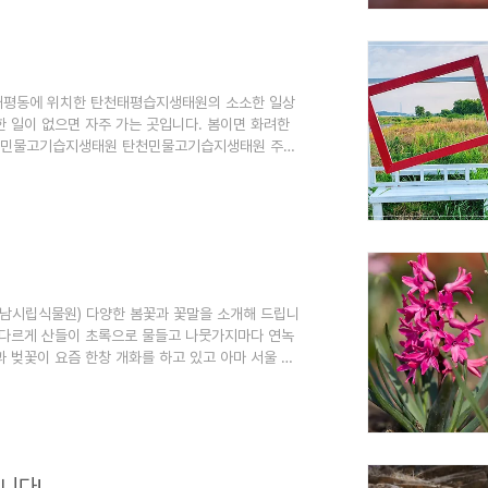
구 태평동에 위치한 탄천태평습지생태원의 소소한 일상
 일이 없으면 자주 가는 곳입니다. 봄이면 화려한
 탄천민물고기습지생태원 탄천민물고기습지생태원 주소
태습지공원, 인라인스케이트장, 농구장이 있고 여름이
천 물놀이장 개장일도 얼마 남지 않았네요. 탄천태평
 곳이기도 합..
성남시립식물원) 다양한 봄꽃과 꽃말을 소개해 드립니
가 다르게 산들이 초록으로 물들고 나뭇가지마다 연녹
 벚꽃이 요즘 한창 개화를 하고 있고 아마 서울 경
지난번 다녀온 성남 은행식물원 봄꽃구경을 해볼까요?
풀입니다. 깽깽이풀(매자나무)은 원줄기가 없고 뿌리
.
니다!