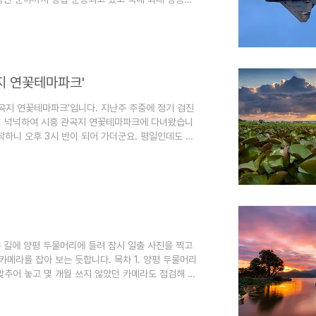
 17일부터 20일까지는 관련 분야 종사자들 대상으로
 할 수 있었습니다. 저는 미리 PRESS 신청해 놓았
지 연꽃테마파크'
관곡지 연꽃테마파크'입니다. 지난주 주중에 정기 검진
간이 넉넉하여 시흥 관곡지 연꽃테마파크에 다녀왔습니
착하니 오후 3시 반이 되어 가더군요. 평일인데도 연
 해서 예쁜 연꽃도 보고 사진도 찍고 한 두 번 정도
지 연꽃테마파크 - 기본정보 시흥시에서는 관곡지가
는 길에 양평 두물머리에 들려 잠시 일출 사진을 찍고
카메라를 잡아 보는 듯합니다. 목차 1. 양평 두물머리
 맞추어 놓고 몇 개월 쓰지 않았던 카메라도 점검해 놓
확인해 보니 맑음으로 나와 있는데 밖에는 비가 부슬부
챙겨 성남 집에서 10여분쯤 운전하여 복정동 톨게이