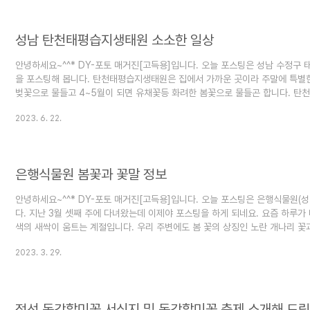
성남 탄천태평습지생태원 소소한 일상
안녕하세요~^^* DY-포토 매거진[고득용]입니다. 오늘 포스팅은 성남 수정
을 포스팅해 봅니다. 탄천태평습지생태원은 집에서 가까운 곳이라 주말에 특별한
벚꽃으로 물들고 4~5월이 되면 유채꽃등 화려한 봄꽃으로 물들곤 합니다.
: 경기 성남시 수정구 태평동 7003-13 탄천태평습지생태공원은 민물고기생
2023. 6. 22.
되면 물놀이장을 개장하여 성남 시민들이 많이 찾는 곳이기도 합니다. 이제 탄
습지생태원은 습지가 테마별로 구성되어 있어 어린이들이 자연학습하기에 딱 좋은
은행식물원 봄꽃과 꽃말 정보
안녕하세요~^^* DY-포토 매거진[고득용]입니다. 오늘 포스팅은 은행식물원(
다. 지난 3월 셋째 주에 다녀왔는데 이제야 포스팅을 하게 되네요. 요즘 하루
색의 새싹이 움트는 계절입니다. 우리 주변에도 봄 꽃의 상징인 노란 개나리 꽃과
기 쪽 개나리꽃과 벚꽃은 이번주말이 절정이 되지 않을까 싶습니다. 자~그럼 
2023. 3. 29.
깽깽이풀 꽃말 : 안심하세요 은행식물원 양지바른 한쪽 비탈에 서식하는 깽깽이
줄기에서 여러 잎이 나오며 꽃은 4~5월에 홍자색으로 피는데 1~2개의 꽃줄기.
정선 동강할미꽃 서식지 및 동강할미꽃 축제 소개해 드립