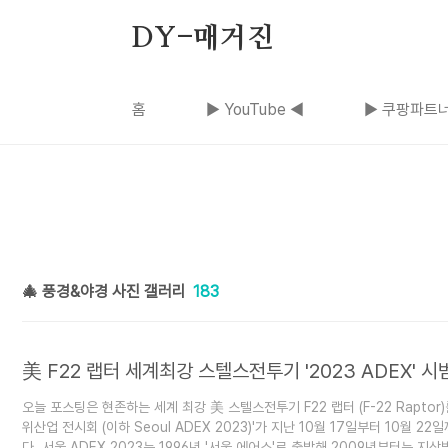
본문 바로가기
DY-매거진
홈
▶ YouTube ◀
▶ 쿠팡파트너
🎄 풍경&야경 사진 갤러리
183
美 F22 랩터 세계최강 스텔스전투기 '2023 ADEX' 시
오늘 포스팅은 현존하는 세계 최강 美 스텔스전투기 F22 랩터 (F-22 Raptor
위산업 전시회 (이하 Seoul ADEX 2023)'가 지난 10월 17일부터 10월
다. 서울 ADEX 2023는 1996년 '서울 에어쇼'로 출발해 2009년부터는 