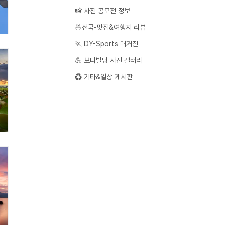
📸 사진 공모전 정보
🍜전국-맛집&여행지 리뷰
🏃 DY-Sports 매거진
💪 보디빌딩 사진 갤러리
♻️ 기타&일상 게시판