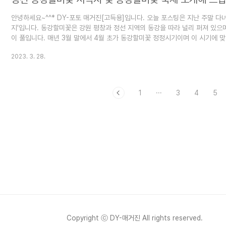
안녕하세요~^^* DY-포토 매거진[고득용]입니다. 오늘 포스팅은 지난 주말 다
지'입니다. 동강할미꽃은 강원 평창과 정선 지역의 동강을 따라 널리 퍼져 있
이 풀입니다. 매년 3월 말에서 4월 초가 동강할미꽃 정정시기이며 이 시기에 맞
이맘때쯤 동강할미꽃 사진 찍으러 다녀오곤 하는데 이번엔 기존에 안 가본 강
2023. 3. 28.
습니다. 정선 운치리 동강할미꽃 서식지 및 동강할미꽃 축제 소개 동강할미꽃 
길 ▶동강할미꽃 기본정보 쌍떡잎식물 미나리아재비목 미나리아재비과의 여러해
1
···
3
4
5
Copyright ⓒ DY-매거진 All rights reserved.