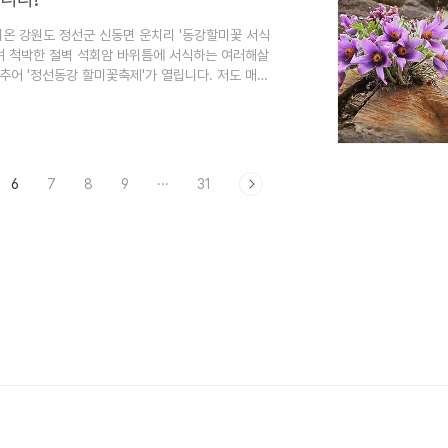
녀온 강원도 정선군 신동면 운치리 '동강할미꽃 서식
으며 척박한 절벽 석회암 바위틈에 서식하는 여러해살
추어 '정선동강 할미꽃축제'가 열립니다. 저도 매년
원 정선군 신동면 운치리 동강할미꽃 서식지에 다녀왔
기본정보 및 정선 운치리 동강할미꽃 서식지 찾아가는
살이풀..
6
7
8
9
···
31