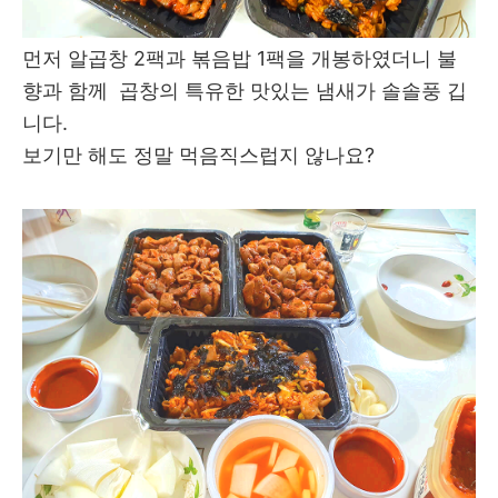
먼저 알곱창 2팩과 볶음밥 1팩을 개봉하였더니 불
향과 함께 곱창의 특유한 맛있는 냄새가 솔솔풍 깁
니다.
보기만 해도 정말 먹음직스럽지 않나요?