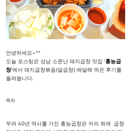
안녕하세요~^^
오늘 포스팅은 성남 소문난 돼지곱창 맛집 '
홍능곱
창
'에서 돼지곱창볶음(알곱창) 배달해 먹은 후기를
올려봅니다.
목차
무려 40년 역사를 가진 홍능곱창은 저의 최애 곱창