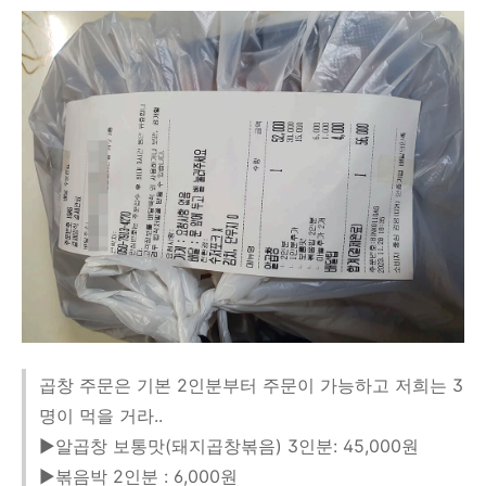
곱창 주문은 기본 2인분부터 주문이 가능하고 저희는 3
명이 먹을 거라..
▶알곱창 보통맛(돼지곱창볶음) 3인분: 45,000원
▶볶음박 2인분 : 6,000원