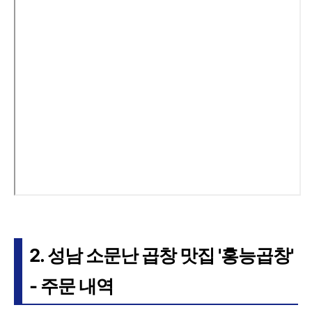
2. 성남 소문난 곱창 맛집 '홍능곱창'
- 주문 내역