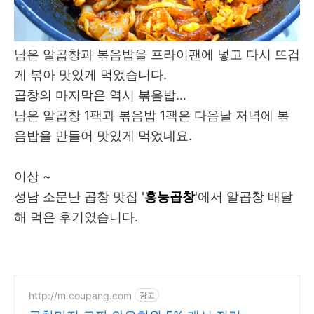
남은 알곱창과 볶음밥을 프라이팬에 넣고 다시 뜨겁
게 볶아 맛있게 먹었습니다.
곱창의 마지막은 역시 볶음밥...
남은 알곱창 1팩과 볶음밥 1팩은 다음날 저녁에 볶
음밥을 만들어 맛있게 먹었네요.
이상 ~
성남 소문난 곱창 맛집 '
홍능곱창
'에서 알곱창 배달
해 먹은 후기였습니다.
http://m.coupang.com
광고