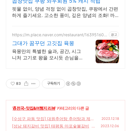
곱창맛집 쿠팡 와우회원 5% 캐시 적립
핏물 없이, 양념 걱정 없이 곱창맛집, 쿠팡에서 간편
하게 즐기세요. 고소한 풍미, 깊은 양념의 조화! 까
다로운 미식가도 반할 맛을 선사합니다.
https://m.place.naver.com/restaurant/163951608
광고
3
그대가 꿈꾸던 고깃집 육몽
육몽만의 특별한 술과, 공간, 시그
니처 고기로 왕을 모시듯 손님을
대접합니다
83
구독하기
'
🍜전국-맛집&여행지 리뷰
' 카테고리의 다른 글
[수성구 파동 맛집] 대원추어탕 추어탕과 제육
2023.12.18
볶음 먹어본 후기
[성남 돼지갈비 맛집] 태평동 마포숯불갈비
(193)
2023.12.06
(2