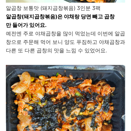
알곱창 보통맛 (돼지곱창볶음) 3인분 3팩
알곱창(돼지곱창볶음)은 야채랑 당면 빼고 곱창
만
들어가 있어요.
예전엔 주로 야채곱창을 많이 먹었는데 이번에 알곱
창으로 주문해 먹어 보니 양도 푸짐하고 야채곱창과
다른 또 다른 곱창의 맛을 느낌 수 있었어요.