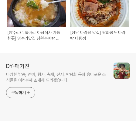
[양수리/두물머리 아침식사 가능
[성남 마라탕 맛집] 탕화쿵푸 마라
한곳] 양수리맛집 남원추어탕 황
탕 태평점
태해장국
DY-매거진
다양한 방송, 연예, 행사, 축제, 전시, 박람회 등의 흥미로운 소
식들을 여러분께 소개해 드리겠습니다.
구독하기