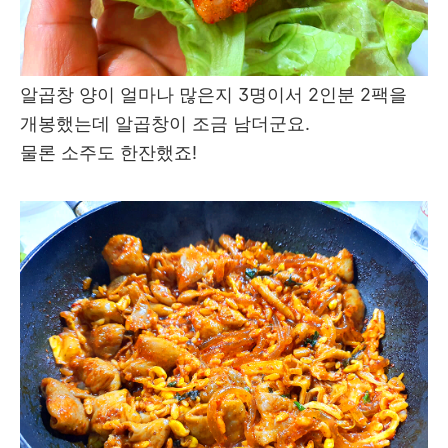
알곱창 양이 얼마나 많은지 3명이서 2인분 2팩을
개봉했는데 알곱창이 조금 남더군요.
물론 소주도 한잔했죠!