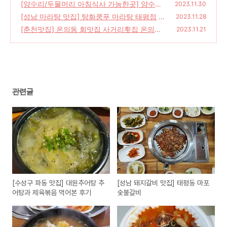
[양수리/두물머리 아침식사 가능한곳] 양수리
25)
2023.11.30
맛집 남원추어탕 황태해장국
[성남 마라탕 맛집] 탕화쿵푸 마라탕 태평점
(158)
2023.11.28
(1
[춘천맛집] 온의동 회맛집 사거리횟집 온의점
72)
2023.11.21
(212)
관련글
[수성구 파동 맛집] 대원추어탕 추
[성남 돼지갈비 맛집] 태평동 마포
어탕과 제육볶음 먹어본 후기
숯불갈비