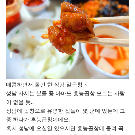
매콤하면서 졸긴 한 식감 알곱창 ~
성남 사시는 분들 중 아마도 홍능곱창 모르는 사람
이 없을 듯..
성남에 곱창으로 유명한 집들이 몇 군데 있는데 그
중 하나가 홍능곱창이에요.
혹시 성남에 오실일 있으시면 홍능곱창에 들려 꼭