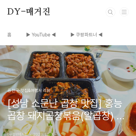
본문 바로가기
DY-매거진
홈
▶ YouTube ◀
▶ 쿠팡파트너 ◀
🍜전국-맛집&여행지 리뷰
[성남 소문난 곱창 맛집] 홍능
곱창 돼지곱창볶음(알곱창) 먹
어본 후기
by DY매거진
2023. 12. 3.