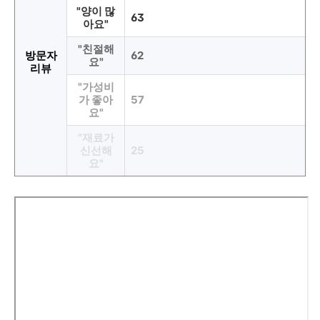
"양이 많
63
아요"
"친절해
방문자
62
요"
리뷰
"가성비
가 좋아
57
요"
"재료가
신선해
25
요"