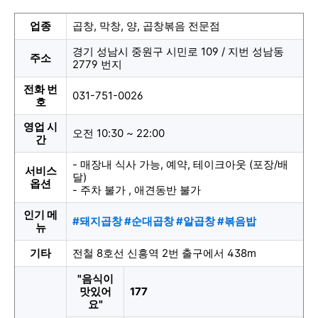
업종
곱창, 막창, 양, 곱창볶음 전문점
경기 성남시 중원구 시민로 109 / 지번 성남동
주소
2779 번지
전화 번
031-751-0026
호
영업 시
오전 10:30 ~ 22:00
간
- 매장내 식사 가능, 예약, 테이크아웃 (포장/배
서비스
달)
옵션
- 주차 불가 , 애견동반 불가
인기 메
#돼지곱창 #순대곱창 #알곱창 #볶음밥
뉴
기타
전철 8호선 신흥역 2번 출구에서 438m
"음식이
맛있어
177
요"