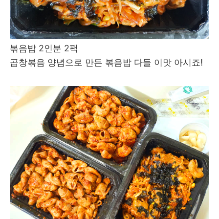
볶음밥 2인분 2팩
곱창볶음 양념으로 만든 볶음밥 다들 이맛 아시죠!