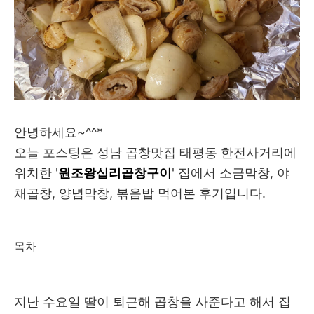
안녕하세요~^^*
오늘 포스팅은 성남 곱창맛집 태평동 한전사거리에
위치한 '
원조왕십리곱창구이
' 집에서 소금막창, 야
채곱창, 양념막창, 볶음밥 먹어본 후기입니다.
목차
지난 수요일 딸이 퇴근해 곱창을 사준다고 해서 집