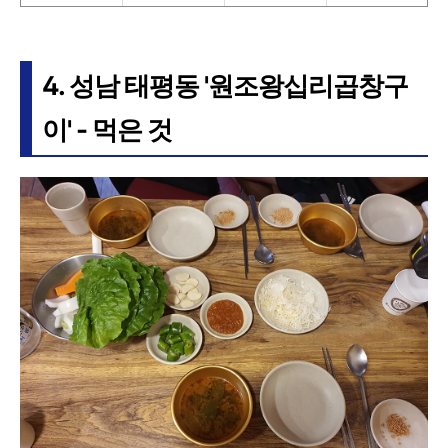
4. 성남 태평동 '원조왕십리곱창구
이' - 먹은 것