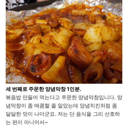
세 번째로 주문한 양념막창 1인분.
볶음밥 만들어 먹는다고 주문한 양념막창입니다. 양
념막창이 좀 매콤할 줄 알았는데 양념치킨처럼 좀
달달한 맛이 나더군요. 저는 단 음식을 그리 선호하
는 편이 아니어서~