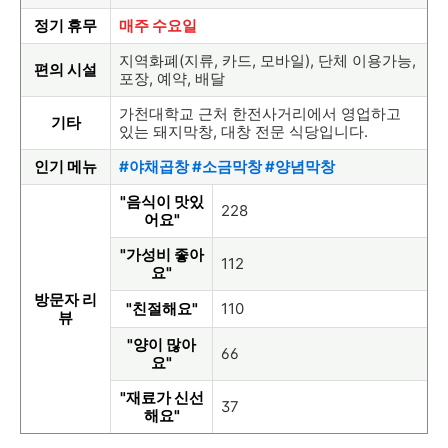
정기 휴무
매주 수요일
지역화폐(지류, 카드, 모바일), 단체 이용가능,
편의 시설
포장, 예약, 배달
가천대학교 근처 한전사거리에서 영업하고
기타
있는 돼지막창, 대창 전문 식당입니다.
인기 메뉴
#야채곱창 #소금막창 #양념막창
"음식이 맛있
228
어요"
"가성비 좋아
112
요"
방문자 리
"친절해요"
110
뷰
"양이 많아
66
요"
"재료가 신선
37
해요"