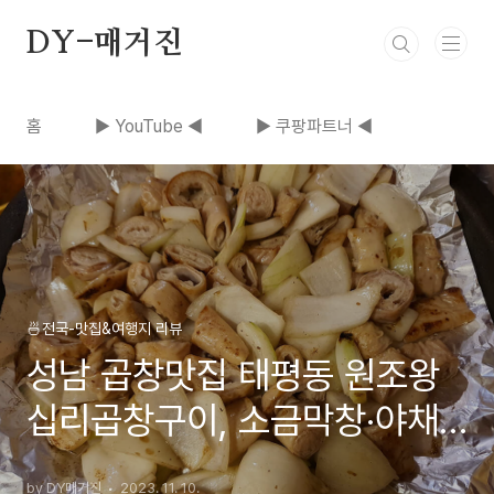
본문 바로가기
DY-매거진
홈
▶ YouTube ◀
▶ 쿠팡파트너 ◀
🍜전국-맛집&여행지 리뷰
성남 곱창맛집 태평동 원조왕
십리곱창구이, 소금막창·야채
곱창·양념막창·볶음밥 먹어본
by DY매거진
2023. 11. 10.