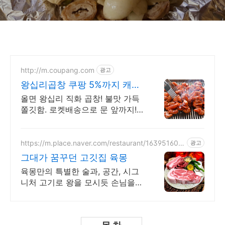
후기
http://m.coupang.com
광고
왕십리곱창 쿠팡 5%까지 캐시
적립
올면 왕십리 직화 곱창! 불맛 가득
쫄깃함. 로켓배송으로 문 앞까지!
와우회원 무료배송, 30일 반품 안
심 구매. 신선 냉동 간편식!
https://m.place.naver.com/restaurant/163951608
광고
3
그대가 꿈꾸던 고깃집 육몽
육몽만의 특별한 술과, 공간, 시그
니처 고기로 왕을 모시듯 손님을
대접합니다