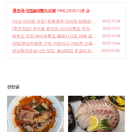
'
🍜전국-맛집&여행지 리뷰
' 카테고리의 다른 글
[성남 마라탕 맛집] 탕화쿵푸 마라탕 태평점
2023.11.28
(1
[춘천맛집] 온의동 회맛집 사거리횟집 온의점
72)
2023.11.21
제부도 맛집 매바위횟집·물때시간표 대해 알아
(212)
2023.11.08
보자!
야탑/분당차병원 근처 아침식사 가능한 수육
(187)
2023.11.06
국밥 맛집 '더진국 수육국밥 분당차병원점'
성남중앙공설시장 맛집, 팔남매집 돈갈비김치
(14
2023.10.20
찜 먹어본 후기
2)
(208)
관련글