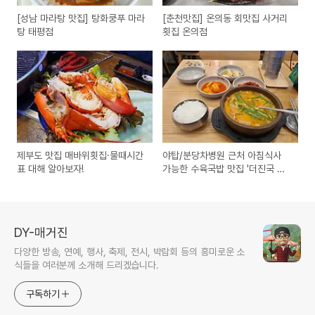
[성남 마라탕 맛집] 탕화쿵푸 마라
[춘천맛집] 온의동 회맛집 사거리
탕 태평점
횟집 온의점
제부도 맛집 매바위횟집·물때시간
야탑/분당차병원 근처 아침식사
표 대해 알아보자!
가능한 수육국밥 맛집 '더진국 수
육국밥 분당차병원점'
DY-매거진
다양한 방송, 연예, 행사, 축제, 전시, 박람회 등의 흥미로운 소
식들을 여러분께 소개해 드리겠습니다.
구독하기