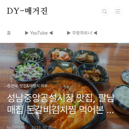
본문 바로가기
DY-매거진
홈
▶ YouTube ◀
▶ 쿠팡파트너 ◀
🍜전국-맛집&여행지 리뷰
성남중앙공설시장 맛집, 팔남
매집 돈갈비김치찜 먹어본 후
기
by DY매거진
2023. 10. 20.