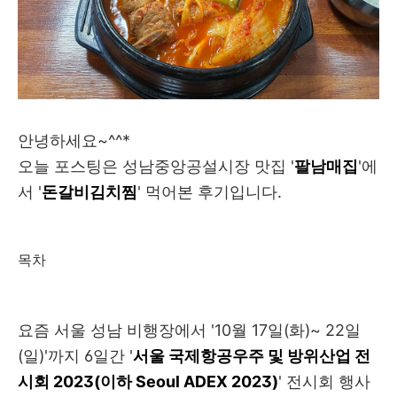
안녕하세요~^^*
오늘 포스팅은 성남중앙공설시장 맛집 '
팔남매집
'에
서 '
돈갈비김치찜
' 먹어본 후기입니다.
목차
요즘 서울 성남 비행장에서 '10월 17일(화)~ 22일
(일)'까지 6일간 '
서울 국제항공우주 및 방위산업 전
시회 2023(이하 Seoul ADEX 2023)
' 전시회 행사