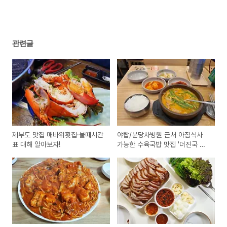
관련글
제부도 맛집 매바위횟집·물때시간
야탑/분당차병원 근처 아침식사
표 대해 알아보자!
가능한 수육국밥 맛집 '더진국 수
육국밥 분당차병원점'