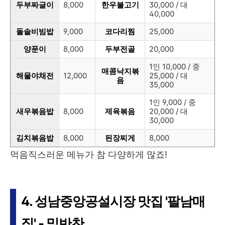
두부짜글이
8,000
한우불고기
30,000 / 대
40,000
돌솥비빔밥
9,000
코다리찜
25,000
양푼이
8,000
두부전골
20,000
1인 10,000 / 중
매콤낙지볶
해물야채전
12,000
25,000 / 대
음
35,000
1인 9,000 / 중
새우볶음밥
8,000
제육볶음
20,000 / 대
30,000
김치볶음밥
8,000
된장찌게
8,000
먹음직스러운 메뉴가 참 다양하게 많죠!
4. 성남중앙공설시장 맛집 '팔남매
집' - 밑반찬