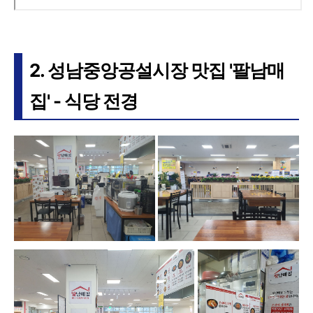
2. 성남중앙공설시장 맛집 '팔남매
집' - 식당 전경