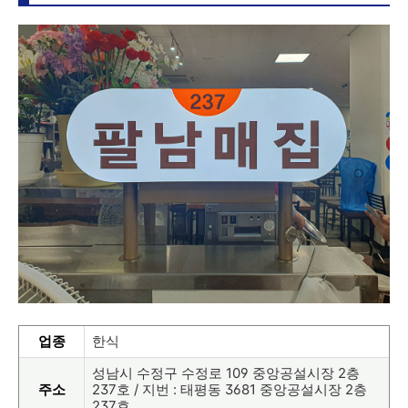
업종
한식
성남시 수정구 수정로 109 중앙공설시장 2층
주소
237호 / 지번 : 태평동 3681 중앙공설시장 2층
237호