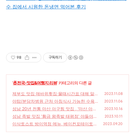
수 집에서 시원한 돈냉면 먹어본 후기
98
구독하기
'
🍜전국-맛집&여행지 리뷰
' 카테고리의 다른 글
제부도 맛집 매바위횟집·물때시간표 대해 알아
2023.11.08
보자!
야탑/분당차병원 근처 아침식사 가능한 수육
(187)
2023.11.06
국밥 맛집 '더진국 수육국밥 분당차병원점'
성남 20년 전통 마산 아구찜 맛집 , '마산 아구
(14
2023.10.16
탕·찜 전문'
2)
성남 족발 맛집 '황금 왕족발 태평점' 야들야들
(182)
2023.10.11
하고 쫀득한 식감이 일품
이삭토스트 방이역점 메뉴, 베이컨포테이토피
(198)
2023.09.20
자·자몽스파클링 먹어본 후기
(159)