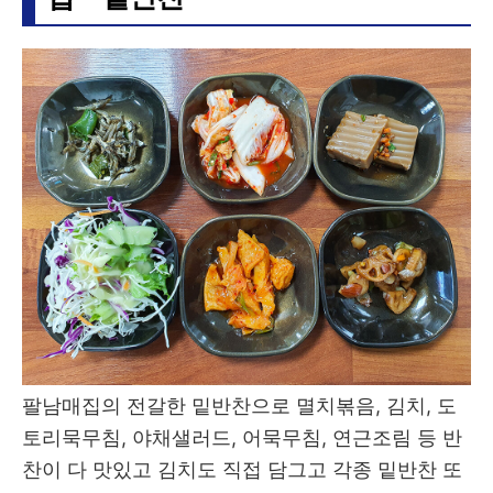
팔남매집의 전갈한 밑반찬으로 멸치볶음, 김치, 도
토리묵무침, 야채샐러드, 어묵무침, 연근조림 등 반
찬이 다 맛있고 김치도 직접 담그고 각종 밑반찬 또