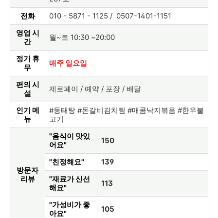
전화
010 - 5871 - 1125 / 0507-1401-1151
영업 시
월~토 10:30 ~20:00
간
정기 휴
매주 일요일
무
편의 시
제로페이 / 예약 / 포장 / 배달
설
인기 메
#동태탕 #돈갈비김치찜 #매콤낙지볶음 #한우불
뉴
고기
"음식이 맛있
150
어요"
"친정해요"
139
방문자
리뷰
"재료가 신선
113
해요"
"가성비가 좋
105
아요"