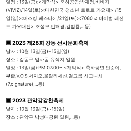
일정 : 13일(금):<개막식> 축하공연:박재정,비비지
(VIVIZ)/14일(토):<대한민국 청소년 트로트 가요제> /15
일(일):<버스킹 페스타> /21일(토):<7080 리바이벌 레전
드 가요대전> 조성모,민해경,김범룡,...등)
▣ 2023 제28회 강동 선사문화축제
날자 : 10월 13일(금)~15일(일)
장소 : 강동구 암사동 유적지 일원
일정 : 13일(금):PM 07:00~ <개막식> 축하공연:인순이,
부활,V.O.S,서지오,울랄라세션,걸그룹 시그니처
(7,cignature),...등)
▣ 2023 관악강감찬축제
날자 : 10월 13일(금)~15(일)
장소 : 관악구 낙성대공원 일원,...등)