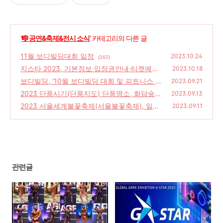
'
🎼 공연&축제&전시 소식
' 카테고리의 다른 글
11월 보디빌딩대회 일정
2023.10.24
(162)
지스타 2023, 기본정보·입장권안내·티켓예매·
2023.10.18
게임 코스프레 어워즈·전시장안내
보디빌딩, '10월 보디빌딩 대회 및 피트니스 대
(92)
2023.09.21
회'
2023 단풍시기(단풍지도) 단풍명소, 화담숲
(157)
2023.09.13
단풍축제 예약하기
2023 서울세계불꽃축제(서울불꽃축제), 일정·
(127)
2023.09.11
타임테이블·관람포인트·카메라설정팁
(102)
관련글