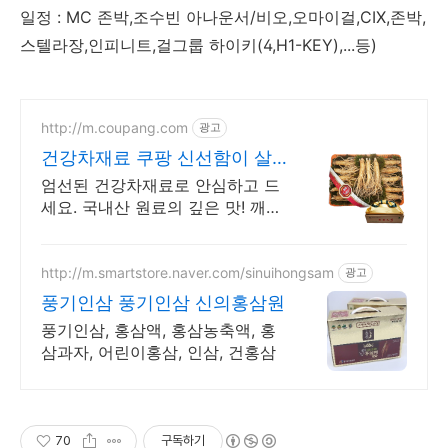
일정 : MC 존박,조수빈 아나운서/비오,오마이걸,CIX,존박,
스텔라장,인피니트,걸그룹 하이키(4,H1-KEY),...등)
http://m.coupang.com
광고
건강차재료 쿠팡 신선함이 살
아있는 재료
엄선된 건강차재료로 안심하고 드
세요. 국내산 원료의 깊은 맛! 깨끗
하게 손질된 프리미엄 원료! 와우
회원 30일 무료 반품으로 품질 걱
정 끝.
http://m.smartstore.naver.com/sinuihongsam
광고
풍기인삼 풍기인삼 신의홍삼원
풍기인삼, 홍삼액, 홍삼농축액, 홍
삼과자, 어린이홍삼, 인삼, 건홍삼
70
구독하기