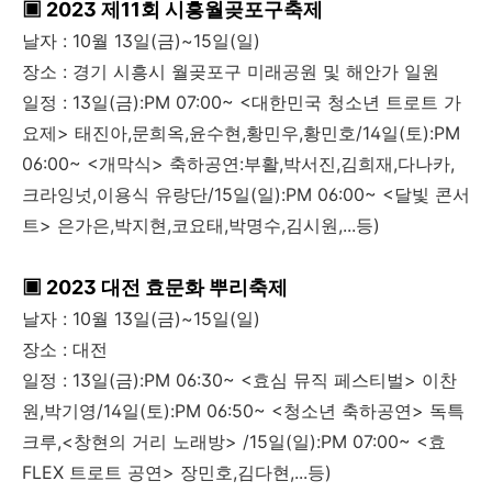
▣ 2023 제11회 시흥월곶포구축제
날자 : 10월 13일(금)~15일(일)
장소 : 경기 시흥시 월곶포구 미래공원 및 해안가 일원
일정 : 13일(금):PM 07:00~ <대한민국 청소년 트로트 가
요제> 태진아,문희옥,윤수현,황민우,황민호/14일(토):PM
06:00~ <개막식> 축하공연:부활,박서진,김희재,다나카,
크라잉넛,이용식 유랑단/15일(일):PM 06:00~ <달빛 콘서
트> 은가은,박지현,코요태,박명수,김시원,...등)
▣ 2023 대전 효문화 뿌리축제
날자 : 10월 13일(금)~15일(일)
장소 : 대전
일정 : 13일(금):PM 06:30~ <효심 뮤직 페스티벌> 이찬
원,박기영/14일(토):PM 06:50~ <청소년 축하공연> 독특
크루,<창현의 거리 노래방> /15일(일):PM 07:00~ <효
FLEX 트로트 공연> 장민호,김다현,...등)