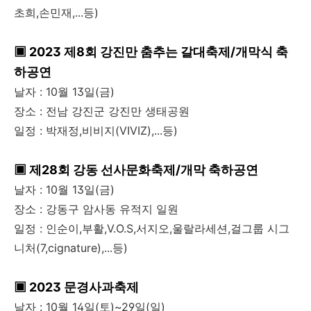
초희,손민재,...등)
▣ 2023 제8회 강진만 춤추는 갈대축제/개막식 축
하공연
날자 : 10월 13일(금)
장소 : 전남 강진군 강진만 생태공원
일정 : 박재정,비비지(VIVIZ),...등)
▣ 제28회 강동 선사문화축제/개막 축하공연
날자 : 10월 13일(금)
장소 : 강동구 암사동 유적지 일원
일정 : 인순이,부활,V.O.S,서지오,울랄라세션,걸그룹 시그
니처(7,cignature),...등)
▣ 2023 문경사과축제
날자 : 10월 14일(토)~29일(일)