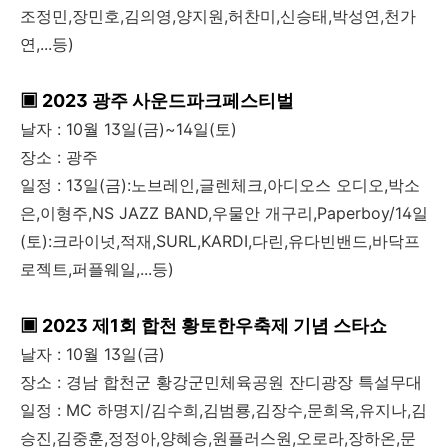
조정민,장민호,김의영,양지원,허찬미,신승태,박성연,천가
연,...등)
▣ 2023 광주 사운드파크페스티벌
날자 : 10월 13일(금)~14일(토)
장소 : 광주
일정 : 13일(금):노브레인,글렌체크,아디오스 오디오,박소
은,이형주,NS JAZZ BAND,우물안 개구리,Paperboy/14일
(토):크라이넛,적재,SURL,KARDI,다린,유다빈밴드,바닥프
로젝트,퍼플웨일,...등)
▣ 2023 제1회 합천 황토한우축제 기념 스타쇼
날자 : 10월 13일(금)
장소 : 경남 합천군 황강군민체육공원 잔디광장 특설무대
일정 : MC 하명지/김수희,김범룡,김장수,문희옥,유지나,김
승진,김중훈,정정아,양혜승,원플러스원,오로라,장하온,문