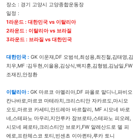
장소 : 경기 고양시 고양종합운동장
일정 :
1라운드 : 대한민국 vs 이탈리아
2라운드 : 이탈리아 vs 브라질
3라운드 : 브라질 vs 대한민국
대한민국 :
GK 이운재,DF 오범석,최성용,최진철,김태영,김
치우,MF :김두현,이을용,김상식,백지훈,김형범,김남일,FW
조재진,안정환
이탈리아 :
GK 마르코 아멜리아,DF 파올로 말디니,파비오
칸나바로,마르코 마테라치,크리스티안 자카르도,마시모
오도,마르코 카세티,안드레아 바르찰리, MF 시모네 바로
네,스테파노 마우리,지안루카 잠브로타,스테파노 피오레,
시모네 페로타,크리스티안 브로키,FW 알레산드로 델 피
에로,프란체스코 토티,빈센초 이아퀸타,루카 토니