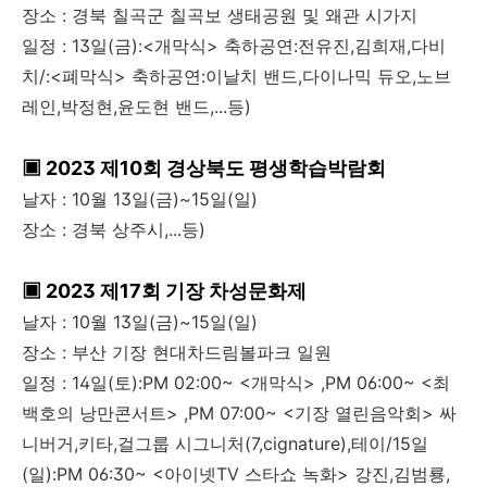
장소 : 경북 칠곡군 칠곡보 생태공원 및 왜관 시가지
일정 : 13일(금):<개막식> 축하공연:전유진,김희재,다비
치/:<폐막식> 축하공연:이날치 밴드,다이나믹 듀오,노브
레인,박정현,윤도현 밴드,...등)
▣ 2023 제10회 경상북도 평생학습박람회
날자 : 10월 13일(금)~15일(일)
장소 : 경북 상주시,...등)
▣ 2023 제17회 기장 차성문화제
날자 : 10월 13일(금)~15일(일)
장소 : 부산 기장 현대차드림볼파크 일원
일정 : 14일(토):PM 02:00~ <개막식> ,PM 06:00~ <최
백호의 낭만콘서트> ,PM 07:00~ <기장 열린음악회> 싸
니버거,키타,걸그룹 시그니처(7,cignature),테이/15일
(일):PM 06:30~ <아이넷TV 스타쇼 녹화> 강진,김범룡,