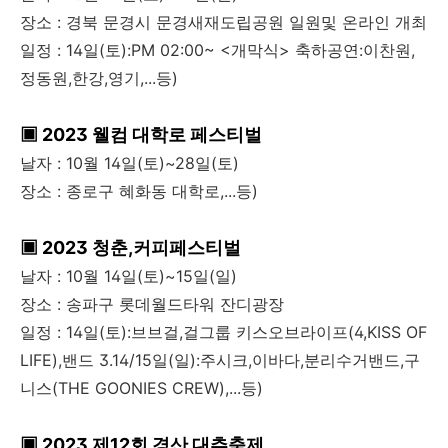
장소 : 경북 문경시 문경새재도립공원 일원및 온라인 개최
일정 : 14일(토):PM 02:00~ <개막식> 축하공연:이찬원,
정동원,한강,영기,...등)
▣ 2023 웰컴 대학로 페스티벌
날자 : 10월 14일(토)~28일(토)
장소 : 종로구 혜화동 대학로,...등)
▣ 2023 청춘,커피페스티벌
날자 : 10월 14일(토)~15일(일)
장소 : 송파구 롯데월드타워 잔디광장
일정 : 14일(토):브브걸,걸그룹 키스오브라이프(4,KISS OF
LIFE),밴드 3.14/15일(일):주시크,이바다,분리수거밴드,구
니스(THE GOONIES CREW),...등)
▣ 2023 제12회 경산 대추축제