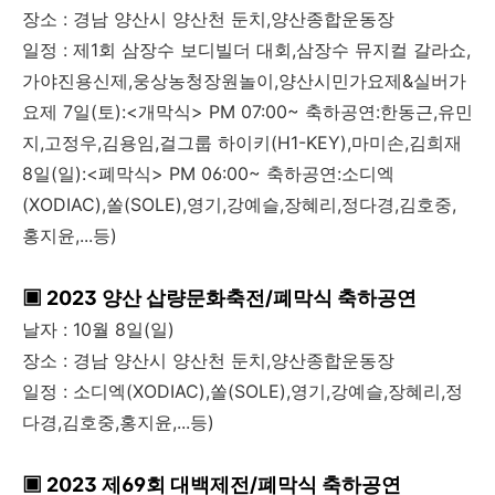
장소 : 경남 양산시 양산천 둔치,양산종합운동장
일정 : 제1회 삼장수 보디빌더 대회,삼장수 뮤지컬 갈라쇼,
가야진용신제,웅상농청장원놀이,양산시민가요제&실버가
요제 7일(토):<개막식> PM 07:00~ 축하공연:한동근,유민
지,고정우,김용임,걸그룹 하이키(H1-KEY),마미손,김희재
8일(일):<폐막식> PM 06:00~ 축하공연:소디엑
(XODIAC),쏠(SOLE),영기,강예슬,장혜리,정다경,김호중,
홍지윤,...등)
▣ 2023 양산 삽량문화축전/폐막식 축하공연
날자 : 10월 8일(일)
장소 : 경남 양산시 양산천 둔치,양산종합운동장
일정 : 소디엑(XODIAC),쏠(SOLE),영기,강예슬,장혜리,정
다경,김호중,홍지윤,...등)
▣ 2023 제69회 대백제전/폐막식 축하공연