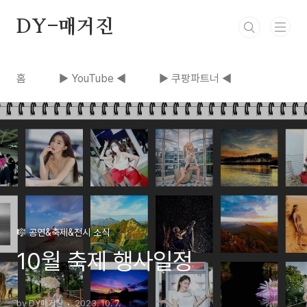
본문 바로가기
DY-매거진
홈
▶ YouTube ◀
▶ 쿠팡파트너 ◀
🎼 공연&축제&전시 소식
10월 축제 행사일정
by DY매거진
2023. 10. 7.