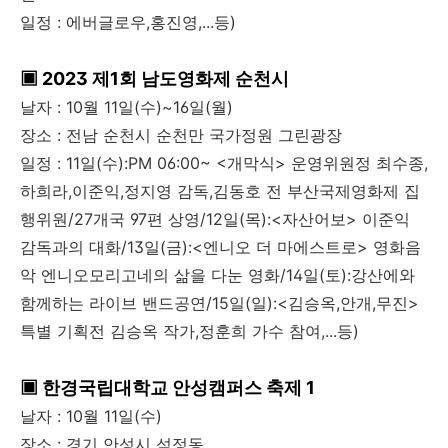
일정 : 에버글로우,홍진영,...등)
▣ 2023 제1회 남도영화제 순천시
날자 : 10월 11일(수)~16일(월)
장소 : 전남 순천시 순천만 국가정원 그린광장
일정 : 11일(수):PM 06:00~ <개막식> 운영위원정 최수종,
하희라,이준익,정지영 감독,김동호 전 부산국제영화제 집
행위원/27개국 97편 상영/12일(목):<자산어보> 이준익
감독과의 대화/13일(금):<엔니오 더 마에스트로> 영화음
악 엔니오모리고네의 삶을 다눈 영화/14일(토):강산에와
함께하는 라이브 밴드공연/15일(일):<김승옥,안개,무진>
특별 기획전 김승옥 작가,정훈희 가수 참여,...등)
▣ 한경국립대학교 안성캠퍼스 축제 1
날자 : 10월 11일(수)
장소 : 경기 안성시 석정동