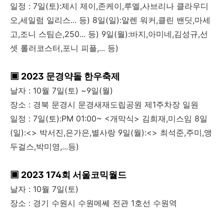
일정 : 7일(토):제시 제이,존케이,루엘,사브리나 클라우디
오,세일럼 일리스... 등) 8일(일):알렌 워커,클린 밴딧,마세
고,조니 스팀슨,250... 등) 9일(월):바지,아미네,김성규,선
셋 롤러코스터,포니 피플,... 등)
▣ 2023 문경약돌 한우축제
날자 : 10월 7일(토) ~9일(월)
장소 : 경북 문경시 문경새재도립공원 제1주차장 일원
일정 : 7일(토):PM 01:00~ <개막식> 김희재,미스임 8일
(일):<> 박서진,은가은,별사랑 9일(월):<> 최석준,주미,앵
두걸스,박미영,...등)
▣ 2023 174회 서울코믹월드
날자 : 10월 7일(토)
장소 : 경기 수원시 수원메쎄 전관 1호선 수원역