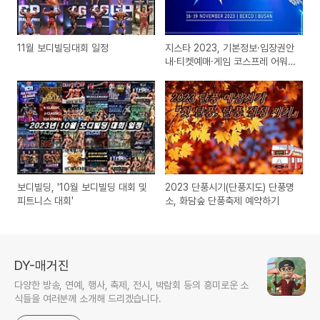
11월 보디빌딩대회 일정
지스타 2023, 기본정보·입장권안
내·티켓예매·게임 코스프레 어워
즈·전시장안내
보디빌딩, '10월 보디빌딩 대회 및
2023 단풍시기(단풍지도) 단풍명
피트니스 대회'
소, 화담숲 단풍축제 예약하기
DY-매거진
다양한 방송, 연예, 행사, 축제, 전시, 박람회 등의 흥미로운 소
식들을 여러분께 소개해 드리겠습니다.