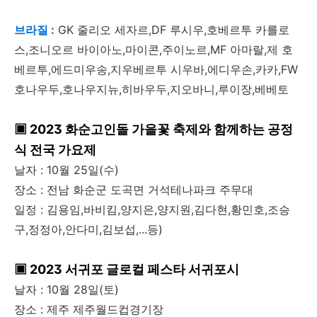
브라질 :
GK 줄리오 세자르,DF 루시우,호베르투 카를로
스,조니오르 바이아노,마이콘,주이노르,MF 아마랄,제 호
베르투,에드미우송,지우베르투 시우바,에디우손,카카,FW
호나우두,호나우지뉴,히바우두,지오바니,루이장,베베토
▣ 2023 화순고인돌 가을꽃 축제와 함께하는 공정
식 전국 가요제
날자 : 10월 25일(수)
장소 : 전남 화순군 도곡면 거석테나파크 주무대
일정 : 김용임,바비킴,양지은,양지원,김다현,황민호,조승
구,정정아,안다미,김보섭,...등)
▣ 2023 서귀포 글로컬 페스타 서귀포시
날자 : 10월 28일(토)
장소 : 제주 제주월드컵경기장