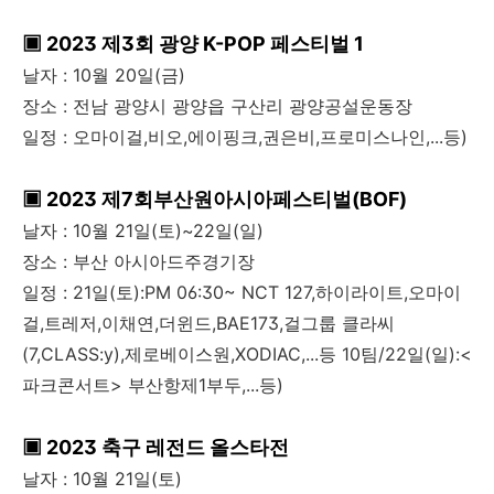
▣ 2023 제3회 광양 K-POP 페스티벌 1
날자 : 10월 20일(금)
장소 : 전남 광양시 광양읍 구산리 광양공설운동장
일정 : 오마이걸,비오,에이핑크,권은비,프로미스나인,...등)
▣ 2023 제7회부산원아시아페스티벌(BOF)
날자 : 10월 21일(토)~22일(일)
장소 : 부산 아시아드주경기장
일정 : 21일(토):PM 06:30~ NCT 127,하이라이트,오마이
걸,트레저,이채연,더윈드,BAE173,걸그룹 클라씨
(7,CLASS:y),제로베이스원,XODIAC,...등 10팀/22일(일):<
파크콘서트> 부산항제1부두,...등)
▣ 2023 축구 레전드 올스타전
날자 : 10월 21일(토)