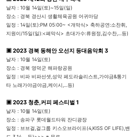
날자 : 10월 14일(토)~15일(일)
장소 : 경북 경산시 생활체육공원 어귀마당
일정 : 14일(토):PM 05:00~ <개막식> 축하공연:소찬휘,
지원이/15일(일):<폐막식> 초대가수:류원정,김수찬,...등)
▣ 2023 경북 동해안 오선지 등대음악회 3
날자 : 10월 14일(토)
장소 : 경북 영덕군 해파랑공원
일정 : 비파 비파선셋,성악 페도라솔리스트,가야금&통기
타 노래가야금야금,케이시,...등)
▣ 2023 청춘,커피 페스티벌 1
날자 : 10월 14일(토)
장소 : 송파구 롯데월드타워 잔디광장
일정 : 브브걸,걸그룹 키스오브라이프(4,KISS OF LIFE),밴
드 3.14,....등)>>> ※ 무료