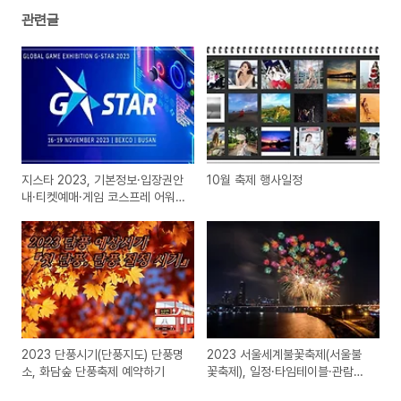
관련글
지스타 2023, 기본정보·입장권안
10월 축제 행사일정
내·티켓예매·게임 코스프레 어워
즈·전시장안내
2023 단풍시기(단풍지도) 단풍명
2023 서울세계불꽃축제(서울불
소, 화담숲 단풍축제 예약하기
꽃축제), 일정·타임테이블·관람포
인트·카메라설정팁