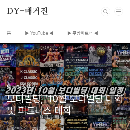
본문 바로가기
DY-매거진
홈
▶ YouTube ◀
▶ 쿠팡파트너 ◀
🎼 공연&축제&전시 소식
보디빌딩, '10월 보디빌딩 대회
및 피트니스 대회'
by DY매거진
2023. 9. 21.