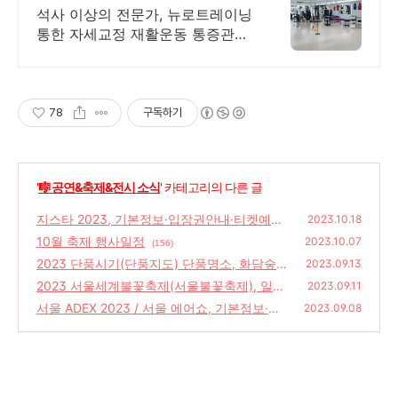
통증 자세교정 재활 다이어트
석사 이상의 전문가, 뉴로트레이닝
통한 자세교정 재활운동 통증관리
다이어트 PT
78
구독하기
'
🎼 공연&축제&전시 소식
' 카테고리의 다른 글
지스타 2023, 기본정보·입장권안내·티켓예매·
2023.10.18
게임 코스프레 어워즈·전시장안내
10월 축제 행사일정
(92)
2023.10.07
(156)
2023 단풍시기(단풍지도) 단풍명소, 화담숲
2023.09.13
단풍축제 예약하기
2023 서울세계불꽃축제(서울불꽃축제), 일정·
(127)
2023.09.11
타임테이블·관람포인트·카메라설정팁
서울 ADEX 2023 / 서울 에어쇼, 기본정보·관
(102)
2023.09.08
람안내·블랙이글스 에어쇼·입장권예매·교통안
내
(137)