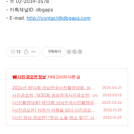
- ☏ 02-2039-3578
- 카톡채널ID. dbgaps
- E-mail.
http://contact@dbgaps.com
12
구독하기
'
📸 사진 공모전 정보
' 카테고리의 다른 글
2024년 제14회 성남전국사진촬영대회, 성남
2024.04.21
사진촬영대회, 성남시청사진촬영대회
사진공모전, '제30회 송파전국사진공모전'
(37)
2023.05.13
(30)
[사진촬영대회] 제13회 성남전국사진촬영대회
2023.03.26
[사진공모전] 자전거 여행을 담다 사진공모전,
(28)
2022.10.29
가을
[사진 영상 공모전] "한강 노을 명소 찾기" 시
(24)
2022.10.09
민 사진공모전
(4)