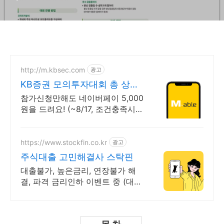
http://m.kbsec.com
광고
KB증권 모의투자대회 총 상금
3천 800만원
참가신청만해도 네이버페이 5,000
원을 드려요! (~8/17, 조건충족시)
투자 경험 쌓고 스펙업까지, 1~3위
인턴십 기회 제공!
https://www.stockfin.co.kr
광고
주식대출 고민해결사 스탁핀
대출불가, 높은금리, 연장불가 해
결, 파격 금리인하 이벤트 중 (대환
도 가능)