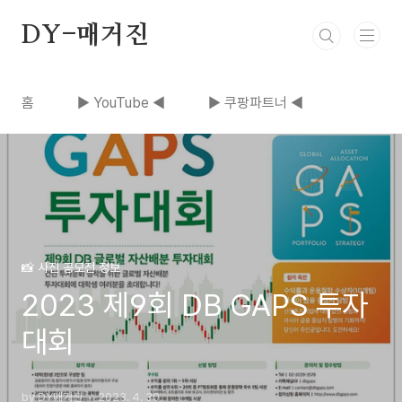
본문 바로가기
DY-매거진
홈
▶ YouTube ◀
▶ 쿠팡파트너 ◀
📸 사진 공모전 정보
2023 제9회 DB GAPS 투자
대회
by DY매거진
2023. 4. 30.